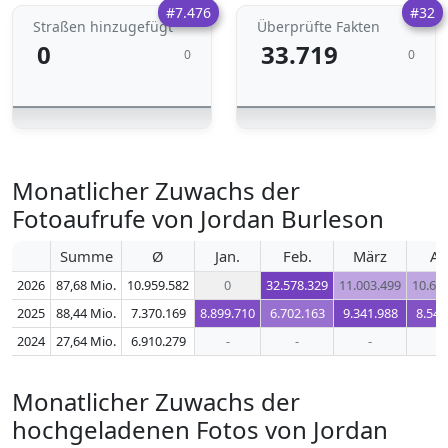
#7.476
#32
Straßen hinzugefügt
Überprüfte Fakten
0
33.719
0
0
Monatlicher Zuwachs der
Fotoaufrufe von Jordan Burleson
Summe
Ø
Jan.
Feb.
März
Ap
2026
87,68 Mio.
10.959.582
0
32.578.329
11.003.499
10.64
2025
88,44 Mio.
7.370.169
8.899.710
6.702.163
9.341.988
8.546
2024
27,64 Mio.
6.910.279
-
-
-
-
Monatlicher Zuwachs der
hochgeladenen Fotos von Jordan