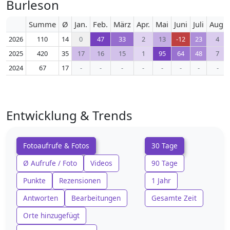
Burleson
Summe
Ø
Jan.
Feb.
März
Apr.
Mai
Juni
Juli
Aug.
2026
110
14
0
47
33
2
13
-12
23
4
2025
420
35
17
16
15
1
95
64
48
7
2024
67
17
-
-
-
-
-
-
-
-
Entwicklung & Trends
Fotoaufrufe & Fotos
30 Tage
Ø Aufrufe / Foto
Videos
90 Tage
Punkte
Rezensionen
1 Jahr
Antworten
Bearbeitungen
Gesamte Zeit
Orte hinzugefügt