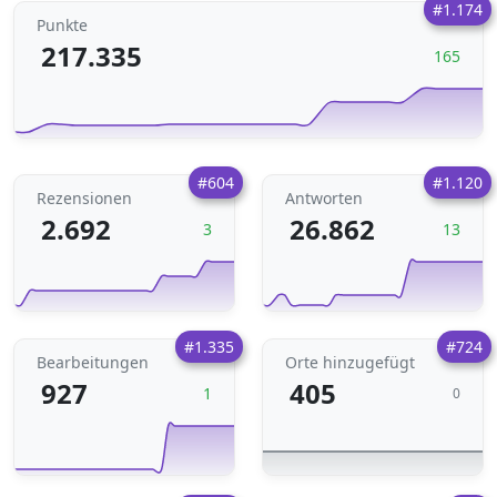
#1.174
Punkte
217.335
165
#604
#1.120
Rezensionen
Antworten
2.692
26.862
3
13
#1.335
#724
Bearbeitungen
Orte hinzugefügt
927
405
1
0