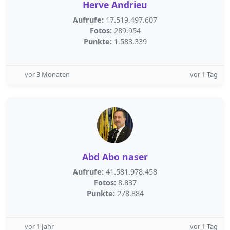
Herve Andrieu
Aufrufe:
17.519.497.607
Fotos:
289.954
Punkte:
1.583.339
vor 3 Monaten
vor 1 Tag
Abd Abo naser
Aufrufe:
41.581.978.458
Fotos:
8.837
Punkte:
278.884
vor 1 Jahr
vor 1 Tag