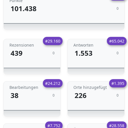
Punkte
101.438
0
#29.160
#65.042
Rezensionen
Antworten
439
1.553
0
0
#24.212
#1.395
Bearbeitungen
Orte hinzugefügt
38
226
0
0
#7.752
#28.558