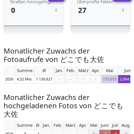
Straßen hinzugefügt
Überprüfte Fakten
0
27
0
0
Monatlicher Zuwachs der
Fotoaufrufe von どこでも大佐
Summe
Ø
Jan.
Feb.
März
Apr.
Mai
Juni
2026
4,52 Mio.
1.130.827
-
-
-
-
172.615
2.064.9
Monatlicher Zuwachs der
hochgeladenen Fotos von どこでも
大佐
Summe
Ø
Jan.
Feb.
März
Apr.
Mai
Juni
Juli
Aug.
2026
-5
-1
-
-
-
-
0
-2
-3
0