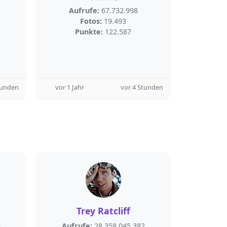
Aufrufe:
67.732.998
Fotos:
19.493
Punkte:
122.587
tunden
vor 1 Jahr
vor 4 Stunden
Trey Ratcliff
8
Aufrufe:
28.358.045.382