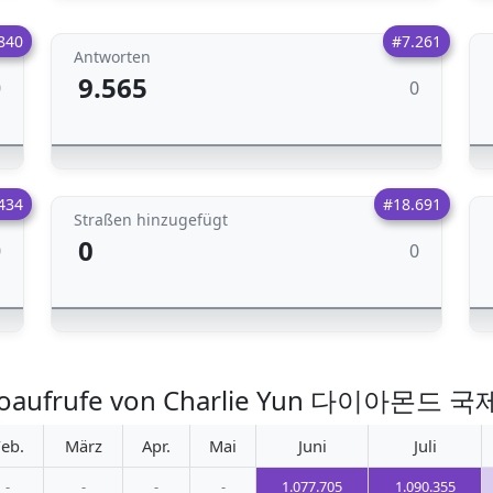
840
#7.261
Antworten
9.565
0
0
434
#18.691
Straßen hinzugefügt
0
0
0
Fotoaufrufe von Charlie Yun 다이아몬
eb.
März
Apr.
Mai
Juni
Juli
-
-
-
-
1.077.705
1.090.355