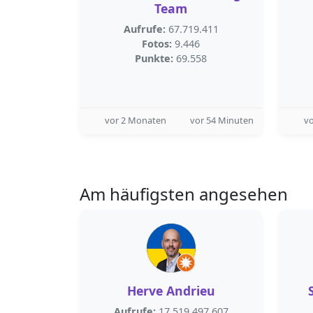
Team
Aufrufe:
67.719.411
Fotos:
9.446
Punkte:
69.558
vor 2 Monaten
vor 54 Minuten
v
Am häufigsten angesehen
Herve Andrieu
Aufrufe:
17.519.497.607