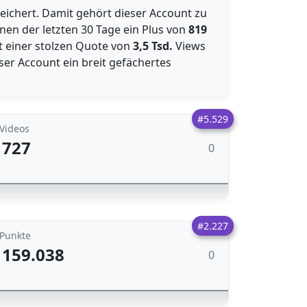
chert. Damit gehört dieser Account zu
nnen der letzten 30 Tage ein Plus von
819
it einer stolzen Quote von
3,5 Tsd.
Views
eser Account ein breit gefächertes
#5.529
Videos
727
0
#2.227
Punkte
159.038
0