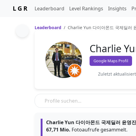
L G R
Leaderboard
Level Rankings
Insights
Pr
Leaderboard
Charlie Yun 다이아몬드 국제딜러 
Charlie
Google Maps Profil
Zuletzt aktualisier
Charlie Yun 다이아몬드 국제딜러 윤영진
67,71 Mio.
Fotoaufrufe gesammelt.