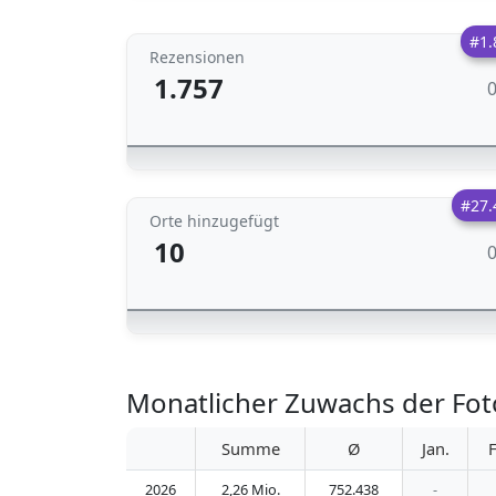
#1.
Rezensionen
1.757
#27.
Orte hinzugefügt
10
Monatlicher Zuwachs der 
Summe
Ø
Jan.
F
2026
2,26 Mio.
752.438
-