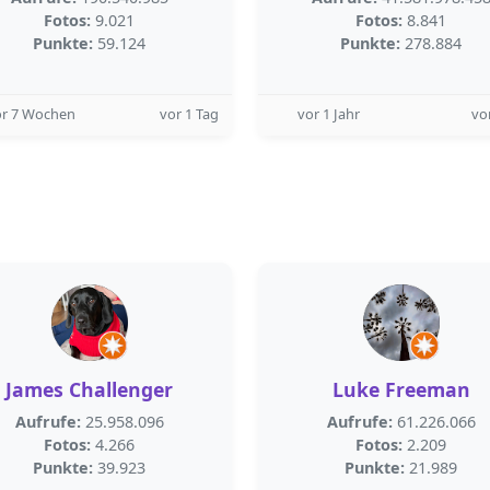
Fotos:
9.021
Fotos:
8.841
Punkte:
59.124
Punkte:
278.884
or 7 Wochen
vor 1 Tag
vor 1 Jahr
vo
James Challenger
Luke Freeman
Aufrufe:
25.958.096
Aufrufe:
61.226.066
Fotos:
4.266
Fotos:
2.209
Punkte:
39.923
Punkte:
21.989