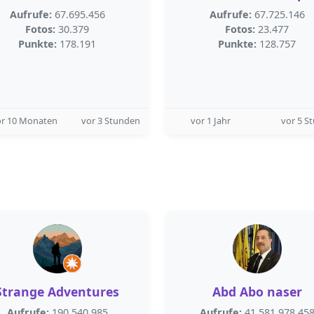
Aufrufe:
67.695.456
Aufrufe:
67.725.146
Fotos:
30.379
Fotos:
23.477
Punkte:
178.191
Punkte:
128.757
or 10 Monaten
vor 3 Stunden
vor 1 Jahr
vor 5 S
Strange Adventures
Abd Abo naser
Aufrufe:
190.540.985
Aufrufe:
41.581.978.45