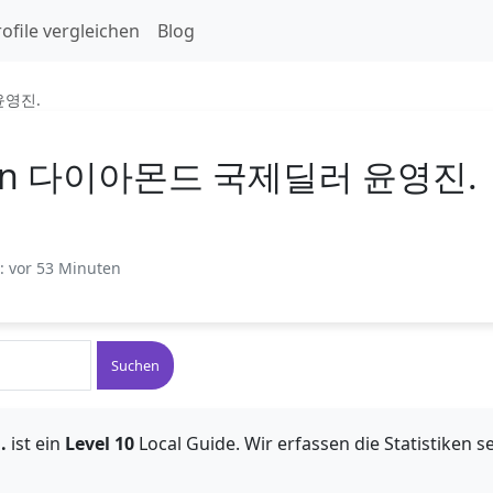
ofile vergleichen
Blog
윤영진.
 Yun 다이아몬드 국제딜러 윤영진.
t: vor 53 Minuten
Suchen
.
ist ein
Level 10
Local Guide. Wir erfassen die Statistiken s