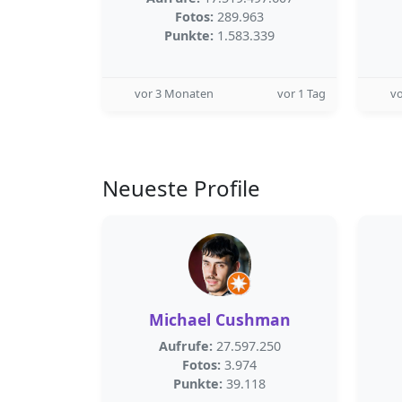
Fotos:
289.963
Punkte:
1.583.339
vor 3 Monaten
vor 1 Tag
v
Neueste Profile
Michael Cushman
Aufrufe:
27.597.250
Fotos:
3.974
Punkte:
39.118