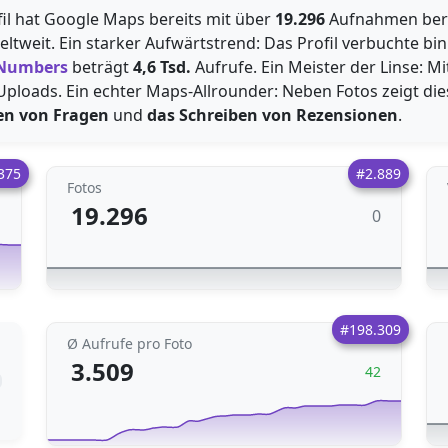
rofil hat Google Maps bereits mit über
19.296
Aufnahmen berei
weltweit. Ein starker Aufwärtstrend: Das Profil verbuchte bi
 Numbers
beträgt
4,6 Tsd.
Aufrufe. Ein Meister der Linse: M
che Uploads. Ein echter Maps-Allrounder: Neben Fotos zeigt di
en von Fragen
und
das Schreiben von Rezensionen
.
375
#2.889
Fotos
19.296
0
1
#198.309
Ø Aufrufe pro Foto
3.509
42