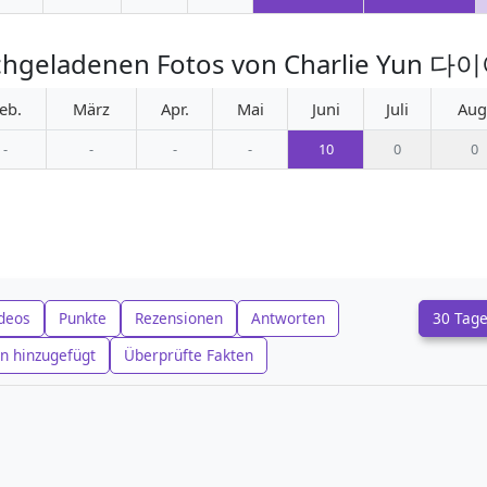
hochgeladenen Fotos von Charlie 
eb.
März
Apr.
Mai
Juni
Juli
Aug
-
-
-
-
10
0
0
deos
Punkte
Rezensionen
Antworten
30 Tag
n hinzugefügt
Überprüfte Fakten