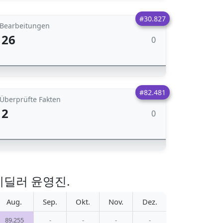
#30.827
Bearbeitungen
26
0
#82.481
Überprüfte Fakten
2
0
드 국제딜러 윤영진.
Aug.
Sep.
Okt.
Nov.
Dez.
89.255
-
-
-
-