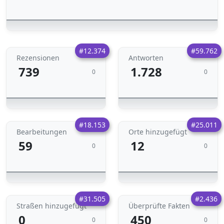
#12.374
#59.762
Rezensionen
Antworten
739
1.728
0
0
#18.153
#25.011
Bearbeitungen
Orte hinzugefügt
59
12
0
0
#31.505
#2.436
Straßen hinzugefügt
Überprüfte Fakten
0
450
0
0