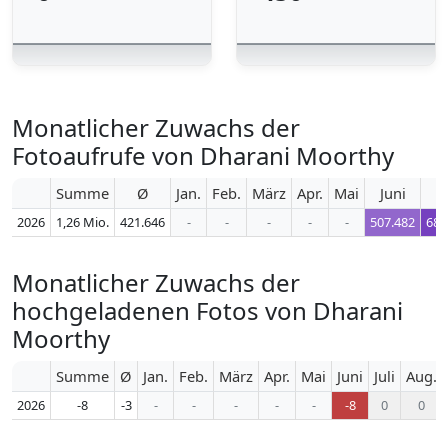
Monatlicher Zuwachs der
Fotoaufrufe von Dharani Moorthy
Summe
Ø
Jan.
Feb.
März
Apr.
Mai
Juni
J
2026
1,26 Mio.
421.646
-
-
-
-
-
507.482
684
Monatlicher Zuwachs der
hochgeladenen Fotos von Dharani
Moorthy
Summe
Ø
Jan.
Feb.
März
Apr.
Mai
Juni
Juli
Aug.
2026
-8
-3
-
-
-
-
-
-8
0
0