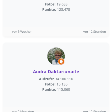
Fotos:
19.633
Punkte:
123.478
vor 5 Wochen
vor 12 Stunden
Audra Daktariunaite
Aufrufe:
34.106.116
Fotos:
15.135
Punkte:
115.060
vor 2 Monaten
vor 12 Stunden