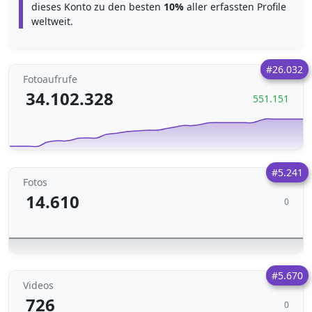
dieses Konto zu den besten
10%
aller erfassten Profile
weltweit.
#26.032
Fotoaufrufe
34.102.328
551.151
#5.241
Fotos
14.610
0
#5.670
Videos
726
0