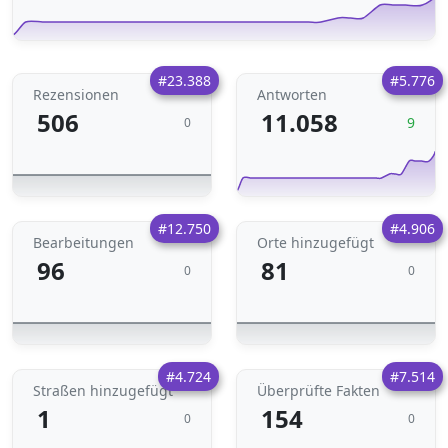
#23.388
#5.776
Rezensionen
Antworten
506
11.058
9
0
#12.750
#4.906
Bearbeitungen
Orte hinzugefügt
96
81
0
0
#4.724
#7.514
Straßen hinzugefügt
Überprüfte Fakten
1
154
0
0