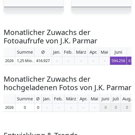
Monatlicher Zuwachs der
Fotoaufrufe von J.K. Parmar
Summe
Ø
Jan.
Feb.
März
Apr.
Mai
Juni
J
2026
1,25 Mio.
416.927
-
-
-
-
-
594.258
613
Monatlicher Zuwachs der
hochgeladenen Fotos von J.K. Parmar
Summe
Ø
Jan.
Feb.
März
Apr.
Mai
Juni
Juli
Aug.
2026
0
0
-
-
-
-
-
0
0
0