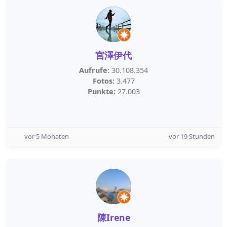
宮澤伊代
Aufrufe:
30.108.354
Fotos:
3.477
Punkte:
27.003
vor 5 Monaten
vor 19 Stunden
陳Irene