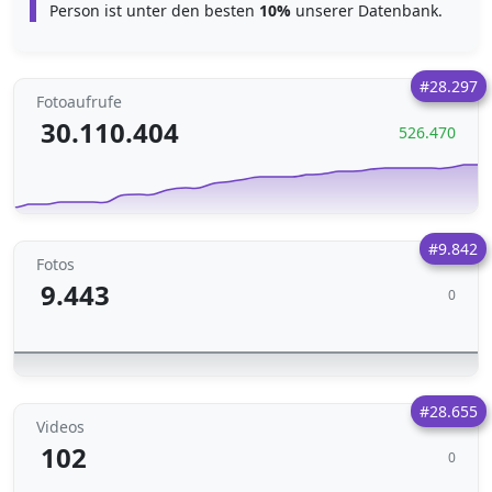
Person ist unter den besten
10%
unserer Datenbank.
#28.297
Fotoaufrufe
30.110.404
526.470
#9.842
Fotos
9.443
0
#28.655
Videos
102
0