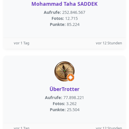
Mohammad Taha SADDEK
Aufrufe:
252.846.567
Fotos:
12.715
Punkte:
85.224
vor 1 Tag
vor 12 Stunden
ÜberTrotter
Aufrufe:
77.898.221
Fotos:
3.262
Punkte:
25.504
vor 1 Tag
vor 12 Stunden