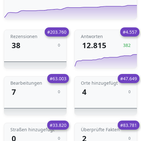
#203.760
#4.557
Rezensionen
Antworten
38
12.815
382
0
#63.003
#47.649
Bearbeitungen
Orte hinzugefügt
7
4
0
0
#33.820
#83.781
Straßen hinzugefügt
Überprüfte Fakten
0
2
0
0