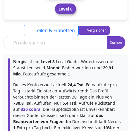
Level 8
Teilen & Einbetten
Vergleichen
Suchen
Nergis
ist ein
Level 8
Local Guide. Wir erfassen die
Statistiken seit
1 Monat
. Bisher wurden rund
29,91
Mio.
Fotoaufrufe gesammelt.
Dieses Konto erzielt aktuell
24,4 Tsd.
Fotoaufrufe pro
Tag – stark! Ein starker Aufwärtstrend: Das Profil
verbuchte binnen der letzten 30 Tage ein Plus von
730,8 Tsd.
Aufrufen. Nur
5,4 Tsd.
Aufrufe Rückstand
auf
330 cobra
. Die Hauptdisziplin ist unverkennbar:
dieser Guide fokussiert sich ganz klar auf
das
Beantworten von Fragen
. Im Durchschnitt lädt Nergis
1
Foto pro Tag hoch. Ein exklusiver Kreis: Nur
10%
der