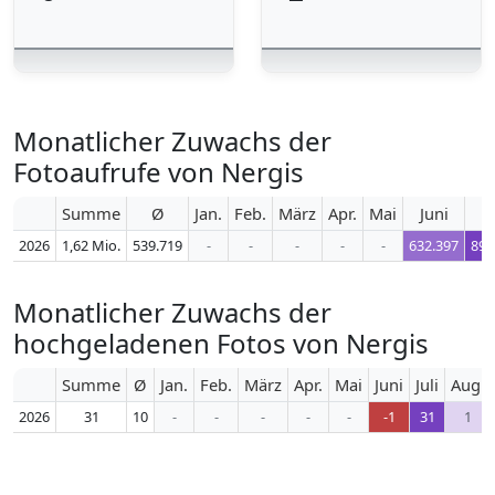
Monatlicher Zuwachs der
Fotoaufrufe von Nergis
Summe
Ø
Jan.
Feb.
März
Apr.
Mai
Juni
J
2026
1,62 Mio.
539.719
-
-
-
-
-
632.397
896
Monatlicher Zuwachs der
hochgeladenen Fotos von Nergis
Summe
Ø
Jan.
Feb.
März
Apr.
Mai
Juni
Juli
Aug.
2026
31
10
-
-
-
-
-
-1
31
1