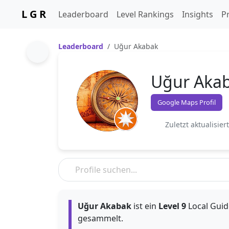
L G R
Leaderboard
Level Rankings
Insights
Pr
Leaderboard
Uğur Akabak
Uğur Aka
Google Maps Profil
Zuletzt aktualisier
Uğur Akabak
ist ein
Level 9
Local Guide
gesammelt.