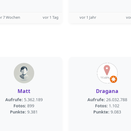
or 7 Wochen
vor 1 Tag
vor 1 Jahr
vo
Matt
Dragana
Aufrufe:
5.362.189
Aufrufe:
26.032.788
Fotos:
899
Fotos:
1.102
Punkte:
9.381
Punkte:
9.083