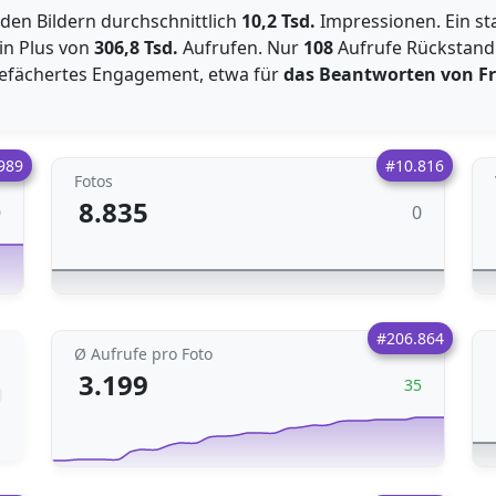
den Bildern durchschnittlich
10,2 Tsd.
Impressionen. Ein st
in Plus von
306,8 Tsd.
Aufrufen. Nur
108
Aufrufe Rückstand
 gefächertes Engagement, etwa für
das Beantworten von F
989
#10.816
Fotos
8.835
0
0
#206.864
Ø Aufrufe pro Foto
3.199
35