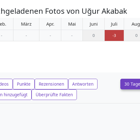
chgeladenen Fotos von Uğur Akabak
eb.
März
Apr.
Mai
Juni
Juli
Aug
-
-
-
-
0
-3
0
deos
Punkte
Rezensionen
Antworten
30 Tag
n hinzugefügt
Überprüfte Fakten