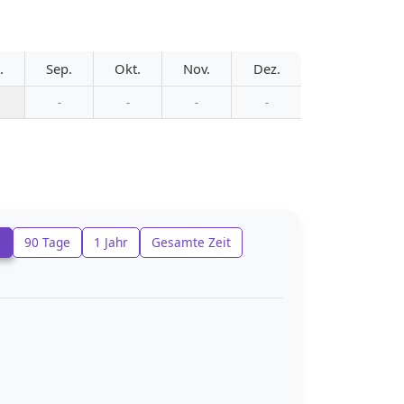
.
Sep.
Okt.
Nov.
Dez.
-
-
-
-
e
90 Tage
1 Jahr
Gesamte Zeit