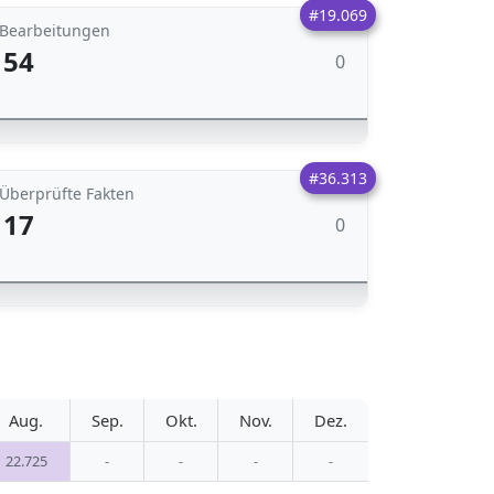
#19.069
Bearbeitungen
54
0
#36.313
Überprüfte Fakten
17
0
Aug.
Sep.
Okt.
Nov.
Dez.
22.725
-
-
-
-