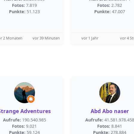
Fotos:
7.819
Fotos:
2.782
Punkte:
51.123
Punkte:
47.007
or 2 Monaten
vor 39 Minuten
vor 1 Jahr
vor 4 S
Strange Adventures
Abd Abo naser
Aufrufe:
190.540.985
Aufrufe:
41.581.978.45
Fotos:
9.021
Fotos:
8.841
Punkte:
59.124
Punkte:
278.884