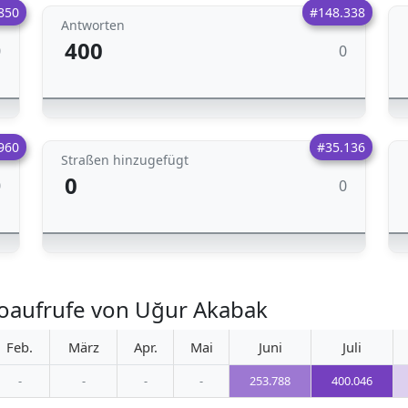
850
#148.338
Antworten
400
0
0
960
#35.136
Straßen hinzugefügt
0
0
0
oaufrufe von Uğur Akabak
Feb.
März
Apr.
Mai
Juni
Juli
-
-
-
-
253.788
400.046