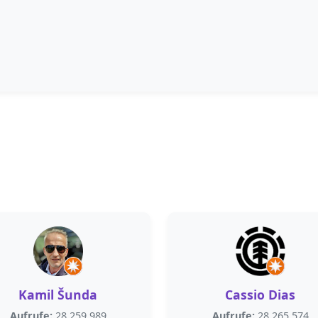
Kamil Šunda
Cassio Dias
Aufrufe:
28.259.989
Aufrufe:
28.265.574