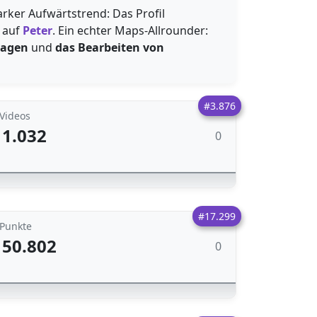
arker Aufwärtstrend: Das Profil
 auf
Peter
. Ein echter Maps-Allrounder:
ragen
und
das Bearbeiten von
#3.876
Videos
1.032
0
#17.299
Punkte
50.802
0