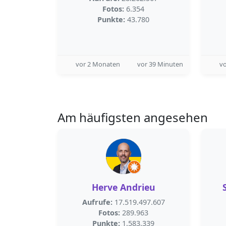
Fotos:
6.354
Punkte:
43.780
vor 2 Monaten
vor 39 Minuten
v
Am häufigsten angesehen
Herve Andrieu
Aufrufe:
17.519.497.607
Fotos:
289.963
Punkte:
1.583.339