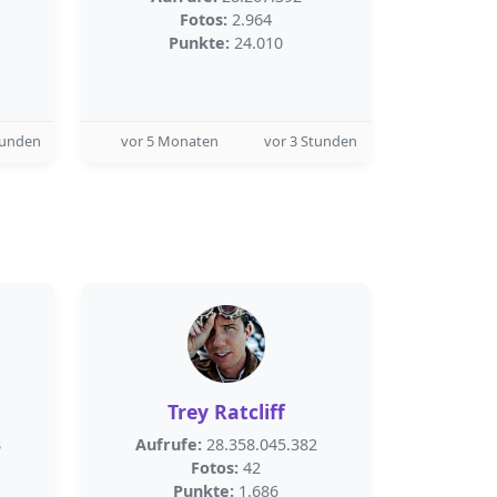
Fotos:
2.964
Punkte:
24.010
tunden
vor 5 Monaten
vor 3 Stunden
Trey Ratcliff
8
Aufrufe:
28.358.045.382
Fotos:
42
Punkte:
1.686