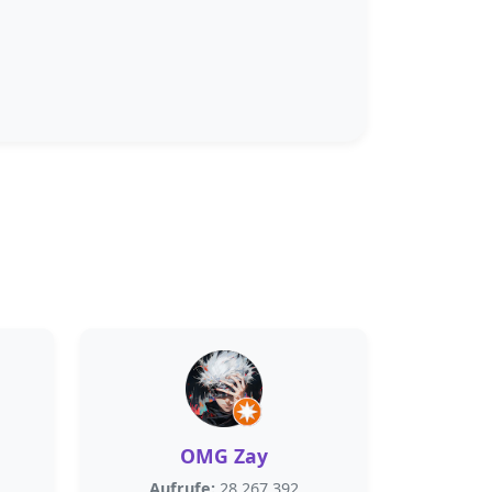
OMG Zay
Aufrufe:
28.267.392