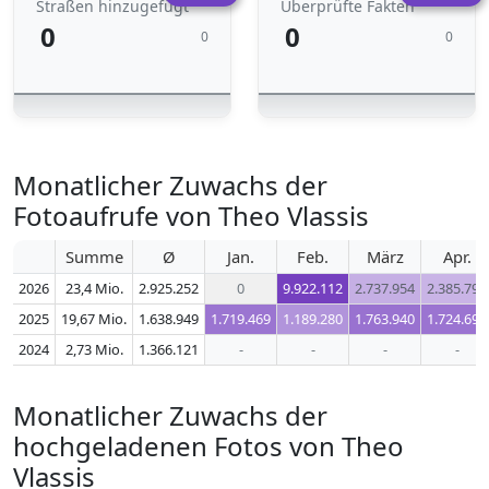
Straßen hinzugefügt
Überprüfte Fakten
0
0
0
0
Monatlicher Zuwachs der
Fotoaufrufe von Theo Vlassis
Summe
Ø
Jan.
Feb.
März
Apr.
2026
23,4 Mio.
2.925.252
0
9.922.112
2.737.954
2.385.790
2025
19,67 Mio.
1.638.949
1.719.469
1.189.280
1.763.940
1.724.694
2024
2,73 Mio.
1.366.121
-
-
-
-
Monatlicher Zuwachs der
hochgeladenen Fotos von Theo
Vlassis