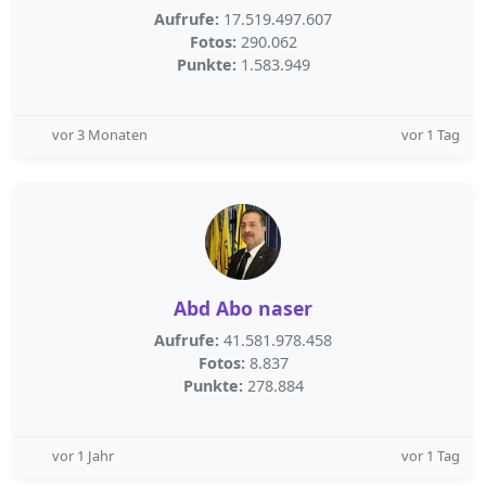
Aufrufe:
17.519.497.607
Fotos:
290.062
Punkte:
1.583.949
vor 3 Monaten
vor 1 Tag
Abd Abo naser
Aufrufe:
41.581.978.458
Fotos:
8.837
Punkte:
278.884
vor 1 Jahr
vor 1 Tag