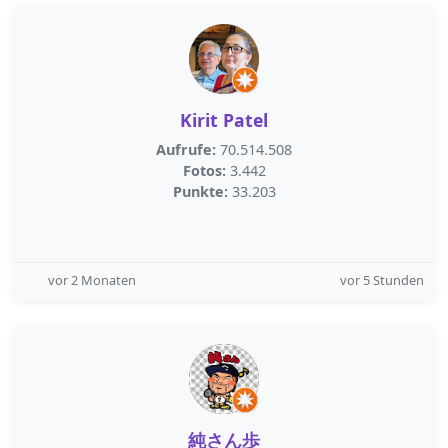
Kirit Patel
Aufrufe:
70.514.508
Fotos:
3.442
Punkte:
33.203
vor 2 Monaten
vor 5 Stunden
純さん歩