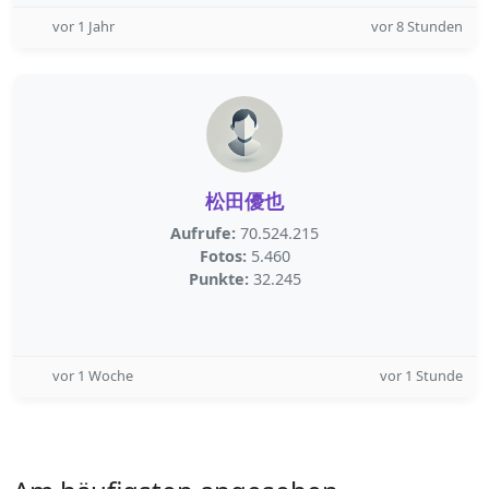
vor 1 Jahr
vor 8 Stunden
松田優也
Aufrufe:
70.524.215
Fotos:
5.460
Punkte:
32.245
vor 1 Woche
vor 1 Stunde