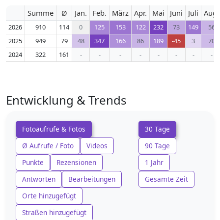
Summe
Ø
Jan.
Feb.
März
Apr.
Mai
Juni
Juli
Aug.
2026
910
114
0
125
153
122
232
73
149
56
2025
949
79
48
347
166
86
189
-45
3
70
2024
322
161
-
-
-
-
-
-
-
-
Entwicklung & Trends
Fotoaufrufe & Fotos
30 Tage
Ø Aufrufe / Foto
Videos
90 Tage
Punkte
Rezensionen
1 Jahr
Antworten
Bearbeitungen
Gesamte Zeit
Orte hinzugefügt
Straßen hinzugefügt