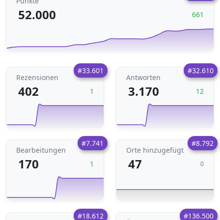
Punkte
52.000
661
#33.601
#32.610
Rezensionen
Antworten
402
3.170
1
12
#7.741
#8.792
Bearbeitungen
Orte hinzugefügt
170
47
1
0
#18.612
#136.500