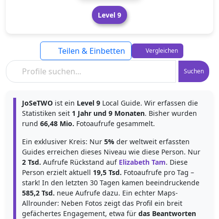
Level 9
Teilen & Einbetten
Vergleichen
Suchen
JoSeTWO
ist ein
Level 9
Local Guide. Wir erfassen die
Statistiken seit
1 Jahr und 9 Monaten
. Bisher wurden
rund
66,48 Mio.
Fotoaufrufe gesammelt.
Ein exklusiver Kreis: Nur
5%
der weltweit erfassten
Guides erreichen dieses Niveau wie diese Person. Nur
2 Tsd.
Aufrufe Rückstand auf
Elizabeth Tam
. Diese
Person erzielt aktuell
19,5 Tsd.
Fotoaufrufe pro Tag –
stark! In den letzten 30 Tagen kamen beeindruckende
585,2 Tsd.
neue Aufrufe dazu. Ein echter Maps-
Allrounder: Neben Fotos zeigt das Profil ein breit
gefächertes Engagement, etwa für
das Beantworten