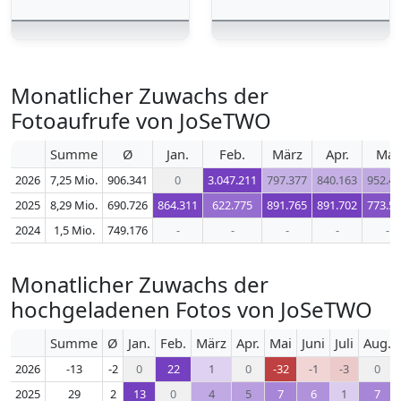
Monatlicher Zuwachs der
Fotoaufrufe von JoSeTWO
Summe
Ø
Jan.
Feb.
März
Apr.
Mai
2026
7,25 Mio.
906.341
0
3.047.211
797.377
840.163
952.4
2025
8,29 Mio.
690.726
864.311
622.775
891.765
891.702
773.5
2024
1,5 Mio.
749.176
-
-
-
-
-
Monatlicher Zuwachs der
hochgeladenen Fotos von JoSeTWO
Summe
Ø
Jan.
Feb.
März
Apr.
Mai
Juni
Juli
Aug.
2026
-13
-2
0
22
1
0
-32
-1
-3
0
2025
29
2
13
0
4
5
7
6
1
7