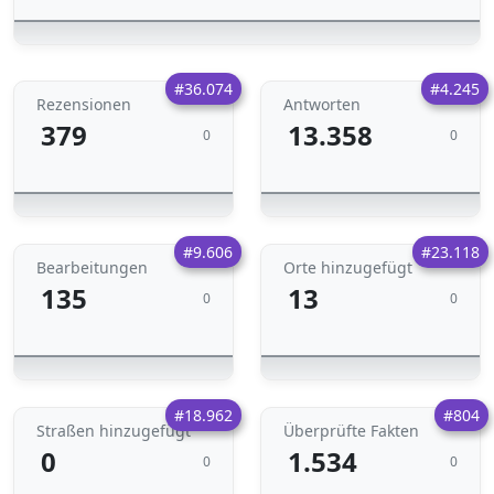
#36.074
#4.245
Rezensionen
Antworten
379
13.358
0
0
#9.606
#23.118
Bearbeitungen
Orte hinzugefügt
135
13
0
0
#18.962
#804
Straßen hinzugefügt
Überprüfte Fakten
0
1.534
0
0