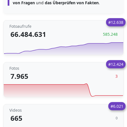
von Fragen
und
das Überprüfen von Fakten
.
#12.638
Fotoaufrufe
66.484.631
585.248
#12.424
Fotos
7.965
3
#6.021
Videos
665
0