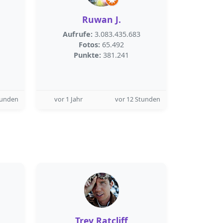
Ruwan J.
Aufrufe:
3.083.435.683
Fotos:
65.492
Punkte:
381.241
tunden
vor 1 Jahr
vor 12 Stunden
Trey Ratcliff