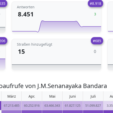
535
#8.918
Antworten
8.451
0
3
206
#685
Straßen hinzugefügt
15
0
5
oaufrufe von J.M.Senanayaka Bandara
März
Apr.
Mai
Juni
Juli
A
67.213.485
60.252.916
63.466.343
61.827.125
51.099.827
3.35