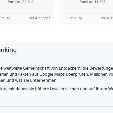
Punkte:
82.649
Punkte:
11.583
r 1 Tag
vor 4 Stunden
vor 1 Tag
vor 4 S
anking
e weltweite Gemeinschaft von Entdeckern, die Bewertungen 
iten und Fakten auf Google Maps überprüfen. Millionen vo
ehen und was sie unternehmen.
nkte, mit denen sie höhere Level erreichen und auf ihrem We