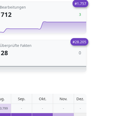
#1.757
Bearbeitungen
712
3
#28.205
Überprüfte Fakten
28
0
ug.
Sep.
Okt.
Nov.
Dez.
3.799
-
-
-
-