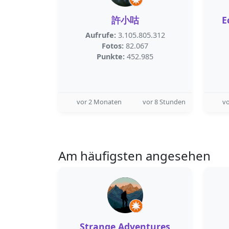
許小咕
E
Aufrufe:
3.105.805.312
Fotos:
82.067
Punkte:
452.985
vor 2 Monaten
vor 8 Stunden
vo
Am häufigsten angesehen
Strange Adventures