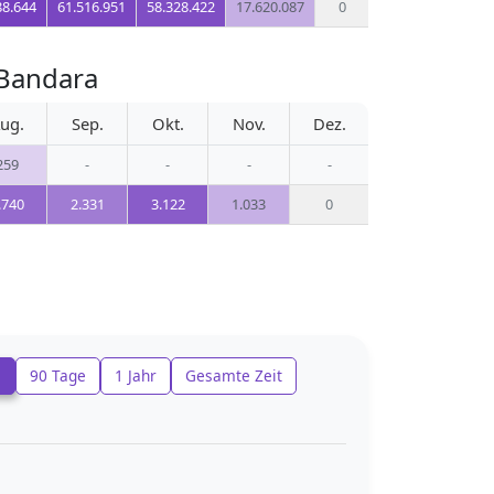
88.644
61.516.951
58.328.422
17.620.087
0
 Bandara
ug.
Sep.
Okt.
Nov.
Dez.
259
-
-
-
-
.740
2.331
3.122
1.033
0
e
90 Tage
1 Jahr
Gesamte Zeit