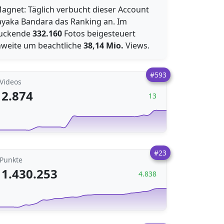
Magnet: Täglich verbucht dieser Account
ayaka Bandara das Ranking an. Im
druckende
332.160
Fotos beigesteuert
hweite um beachtliche
38,14 Mio.
Views.
#593
Videos
2.874
13
#23
Punkte
1.430.253
4.838