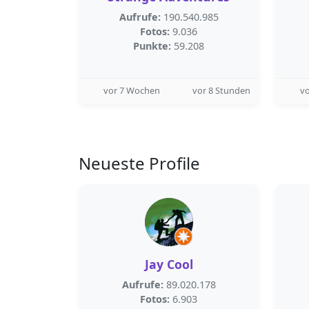
Aufrufe:
190.540.985
Fotos:
9.036
Punkte:
59.208
vor 7 Wochen
vor 8 Stunden
v
Neueste Profile
Jay Cool
Aufrufe:
89.020.178
Fotos:
6.903