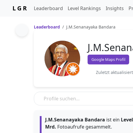
L G R
Leaderboard
Level Rankings
Insights
Pr
Leaderboard
J.M.Senanayaka Bandara
J.M.Senan
Google Maps Profil
Zuletzt aktualisier
J.M.Senanayaka Bandara
ist ein
Level
Mrd.
Fotoaufrufe gesammelt.