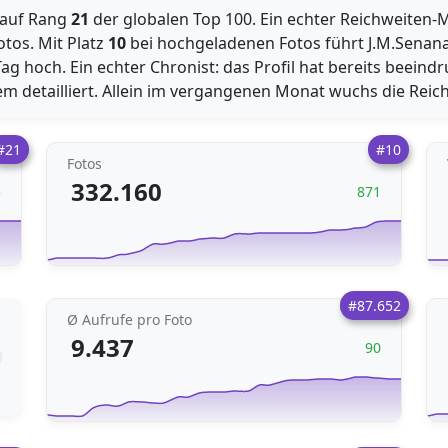
t auf Rang
21
der globalen Top 100. Ein echter Reichweiten-
otos. Mit Platz
10
bei hochgeladenen Fotos führt J.M.Senan
ag hoch. Ein echter Chronist: das Profil hat bereits beein
 detailliert. Allein im vergangenen Monat wuchs die Reic
#21
#10
Fotos
332.160
5
871
#87.652
Ø Aufrufe pro Foto
9.437
90