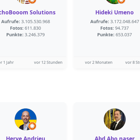
choBooom Solutions
Hideki Umeno
Aufrufe:
3.105.530.968
Aufrufe:
3.172.048.647
Fotos:
611.830
Fotos:
94.737
Punkte:
3.246.379
Punkte:
653.037
r 1 Jahr
vor 12 Stunden
vor 2 Monaten
vor 8 S
Herve Andrieu
Abd Abo naser