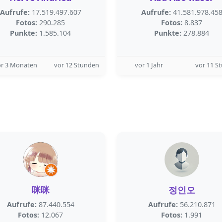
Aufrufe:
17.519.497.607
Aufrufe:
41.581.978.45
Fotos:
290.285
Fotos:
8.837
Punkte:
1.585.104
Punkte:
278.884
or 3 Monaten
vor 12 Stunden
vor 1 Jahr
vor 11 S
咪咪
정인오
Aufrufe:
87.440.554
Aufrufe:
56.210.871
Fotos:
12.067
Fotos:
1.991