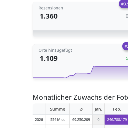
#3.
Rezensionen
1.360
#
Orte hinzugefügt
1.109
Monatlicher Zuwachs der Fot
Summe
Ø
Jan.
Feb.
2026
554 Mio.
69.250.209
0
246.788.179