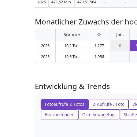
2025
471,52 Mio.
47.151.564
-
-
Monatlicher Zuwachs der ho
Summe
Ø
Jan.
2026
10,2 Tsd.
1.277
0
2025
19,6 Tsd.
1.956
-
Entwicklung & Trends
Fotoaufrufe & Fotos
Ø Aufrufe / Foto
Vi
Bearbeitungen
Orte hinzugefügt
Straße