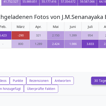
41.752.527
55.989.851
55.177.416
57.354.672
59.587.066
64.1
chgeladenen Fotos von J.M.Senanayaka
Feb.
März
Apr.
Mai
Juni
Juli
A
5.423
-290
321
2.150
1.399
954
-
800
1.289
2.424
1.986
3.833
2
deos
Punkte
Rezensionen
Antworten
30 Tag
n hinzugefügt
Überprüfte Fakten