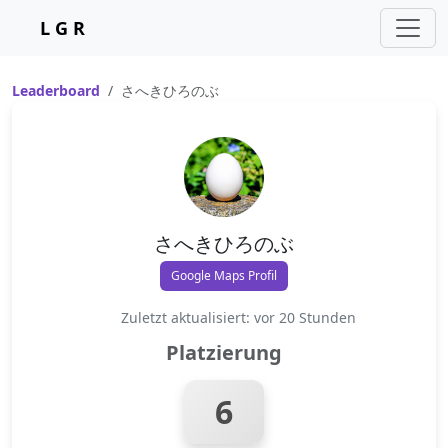
L G R
Leaderboard
さへきひろのぶ
さへきひろのぶ
Google Maps Profil
Zuletzt aktualisiert: vor 20 Stunden
Platzierung
6