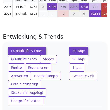
2026
14 Tsd.
1.753
0
5.198
659
2.314
5.208
781
-99
2025
18,9 Tsd.
1.895
-
-
-7
0
0
10.564
-211
Entwicklung & Trends
Fotoaufrufe & Fotos
30 Tage
Ø Aufrufe / Foto
Videos
90 Tage
Punkte
Rezensionen
1 Jahr
Antworten
Bearbeitungen
Gesamte Zeit
Orte hinzugefügt
Straßen hinzugefügt
Überprüfte Fakten