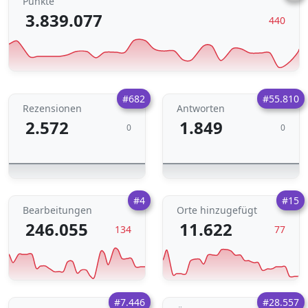
Punkte
3.839.077
440
#682
#55.810
Rezensionen
Antworten
2.572
1.849
0
0
#4
#15
Bearbeitungen
Orte hinzugefügt
246.055
11.622
134
77
#7.446
#28.557