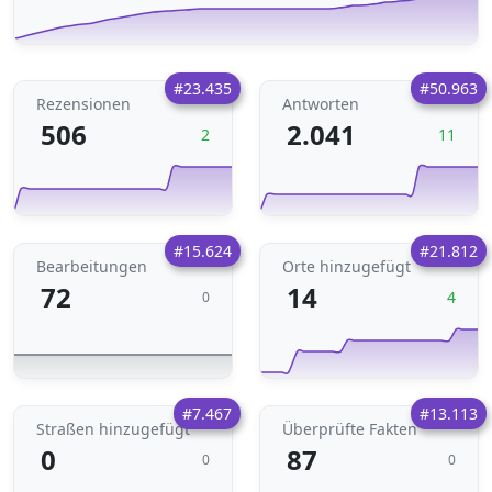
#23.435
#50.963
Rezensionen
Antworten
506
2.041
2
11
#15.624
#21.812
Bearbeitungen
Orte hinzugefügt
72
14
4
0
#7.467
#13.113
Straßen hinzugefügt
Überprüfte Fakten
0
87
0
0