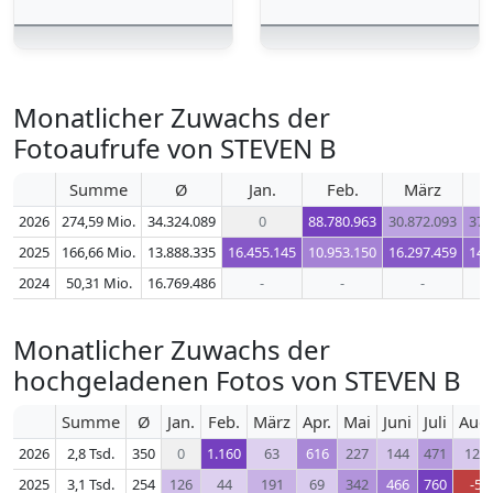
Monatlicher Zuwachs der
Fotoaufrufe von STEVEN B
Summe
Ø
Jan.
Feb.
März
2026
274,59 Mio.
34.324.089
0
88.780.963
30.872.093
37.
2025
166,66 Mio.
13.888.335
16.455.145
10.953.150
16.297.459
14.
2024
50,31 Mio.
16.769.486
-
-
-
Monatlicher Zuwachs der
hochgeladenen Fotos von STEVEN B
Summe
Ø
Jan.
Feb.
März
Apr.
Mai
Juni
Juli
Aug.
2026
2,8 Tsd.
350
0
1.160
63
616
227
144
471
122
2025
3,1 Tsd.
254
126
44
191
69
342
466
760
-5