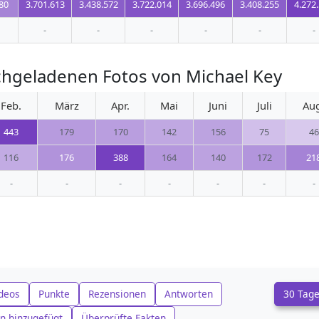
80
3.701.613
3.438.572
3.722.014
3.696.496
3.408.255
4.272
-
-
-
-
-
-
chgeladenen Fotos von Michael Key
Feb.
März
Apr.
Mai
Juni
Juli
Au
443
179
170
142
156
75
46
116
176
388
164
140
172
21
-
-
-
-
-
-
-
deos
Punkte
Rezensionen
Antworten
30 Tag
n hinzugefügt
Überprüfte Fakten