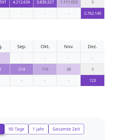
.597
4.212.626
3.839.327
1.111.053
0
-
-
-
2.762.145
g.
Sep.
Okt.
Nov.
Dez.
-
-
-
-
8
214
115
38
0
-
-
-
123
e
90 Tage
1 Jahr
Gesamte Zeit