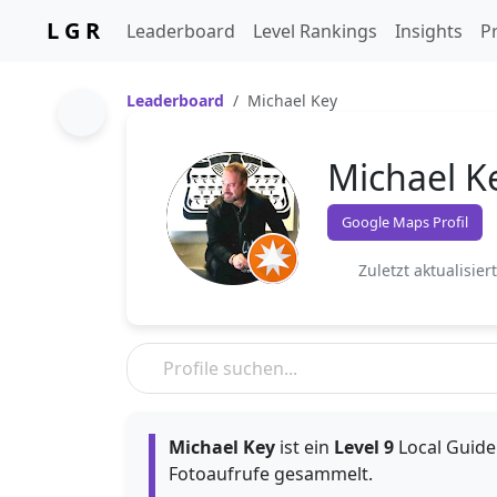
L G R
Leaderboard
Level Rankings
Insights
Pr
Leaderboard
Michael Key
Michael K
Google Maps Profil
Zuletzt aktualisier
Michael Key
ist ein
Level 9
Local Guide.
Fotoaufrufe gesammelt.