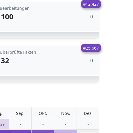
#12.427
Bearbeitungen
100
0
#25.667
Überprüfte Fakten
32
0
g.
Sep.
Okt.
Nov.
Dez.
529
-
-
-
-