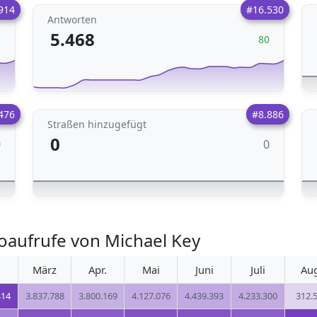
914
#16.530
Antworten
5.468
1
80
476
#8.886
Straßen hinzugefügt
0
0
0
oaufrufe von Michael Key
März
Apr.
Mai
Juni
Juli
Au
414
3.837.788
3.800.169
4.127.076
4.439.393
4.233.300
312.