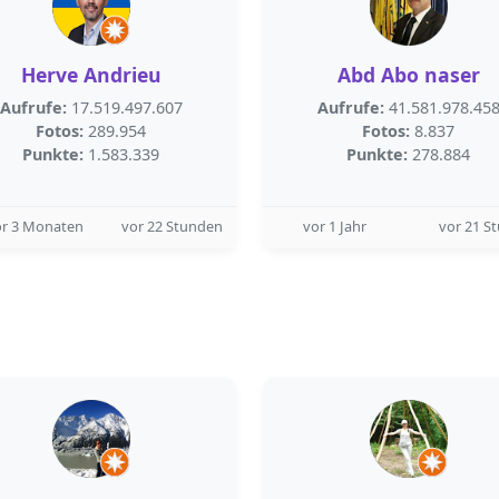
Herve Andrieu
Abd Abo naser
Aufrufe:
17.519.497.607
Aufrufe:
41.581.978.45
Fotos:
289.954
Fotos:
8.837
Punkte:
1.583.339
Punkte:
278.884
or 3 Monaten
vor 22 Stunden
vor 1 Jahr
vor 21 S