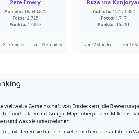
Pete Emery
Ruzanna Konjorya
Aufrufe:
18.540.873
Aufrufe:
15.174.382
Fotos:
2.725
Fotos:
1.717
Punkte:
17.807
Punkte:
16.781
r 22 Stunden
vor 13 Stunden
vor 22 Stunden
vor 13 S
anking
e weltweite Gemeinschaft von Entdeckern, die Bewertungen 
iten und Fakten auf Google Maps überprüfen. Millionen vo
ehen und was sie unternehmen.
nkte, mit denen sie höhere Level erreichen und auf ihrem We