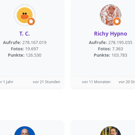
T. C.
Richy Hypno
Aufrufe:
278.167.019
Aufrufe:
278.195.035
Fotos:
19.697
Fotos:
7.363
Punkte:
126.530
Punkte:
103.783
r 1 Jahr
vor 21 Stunden
vor 11 Monaten
vor 20 S