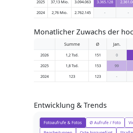
2025
37,13 Mio.
3.094.063
3.365.128
2.361.0
2024
2,76 Mio.
2.762.145
-
-
Monatlicher Zuwachs der ho
Summe
Ø
Jan.
2026
1,2 Tsd.
151
0
2025
1,8 Tsd.
153
99
2024
123
123
-
Entwicklung & Trends
Fotoaufrufe & Fotos
Ø Aufrufe / Foto
Vi
Bearbeitungen
Orte hinzugefügt
Straße