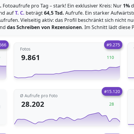
.
Fotoaufrufe pro Tag – stark! Ein exklusiver Kreis: Nur
1%
d
and auf
T. C.
beträgt
64,5 Tsd.
Aufrufe. Ein starker Aufwärtst
ufrufen. Vielseitig aktiv: das Profil beschränkt sich nicht n
nd
das Schreiben von Rezensionen
. Im Schnitt lädt diese
666
#9.275
Fotos
9.861
0
110
#15.120
Ø Aufrufe pro Foto
28.202
28