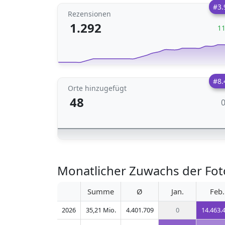
#3.
Rezensionen
1.292
1
#8.
Orte hinzugefügt
48
Monatlicher Zuwachs der Fot
Summe
Ø
Jan.
Feb.
2026
35,21 Mio.
4.401.709
0
14.463.