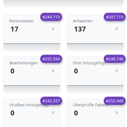
#244.713
#207.715
Rezensionen
Antworten
17
137
0
0
#255.934
#248.740
Bearbeitungen
Orte hinzugefügt
0
0
0
0
#242.257
#252.449
Straßen hinzugefügt
Überprüfte Fakten
0
0
0
0