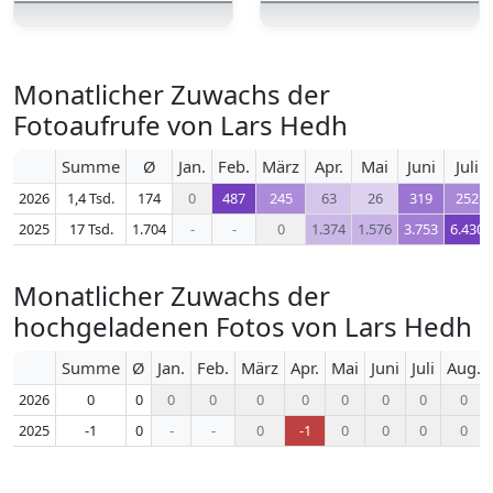
Monatlicher Zuwachs der
Fotoaufrufe von Lars Hedh
Summe
Ø
Jan.
Feb.
März
Apr.
Mai
Juni
Juli
2026
1,4 Tsd.
174
0
487
245
63
26
319
252
2025
17 Tsd.
1.704
-
-
0
1.374
1.576
3.753
6.430
Monatlicher Zuwachs der
hochgeladenen Fotos von Lars Hedh
Summe
Ø
Jan.
Feb.
März
Apr.
Mai
Juni
Juli
Aug.
2026
0
0
0
0
0
0
0
0
0
0
2025
-1
0
-
-
0
-1
0
0
0
0