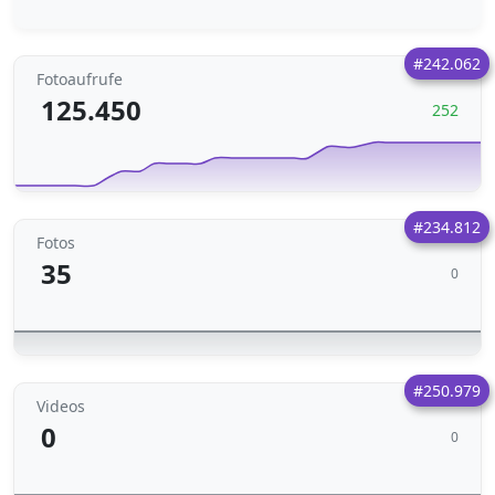
#242.062
Fotoaufrufe
125.450
252
#234.812
Fotos
35
0
#250.979
Videos
0
0