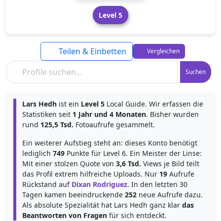
Level 5
Teilen & Einbetten
Vergleichen
Suchen
Lars Hedh
ist ein
Level 5
Local Guide. Wir erfassen die
Statistiken seit
1 Jahr und 4 Monaten
. Bisher wurden
rund
125,5 Tsd.
Fotoaufrufe gesammelt.
Ein weiterer Aufstieg steht an: dieses Konto benötigt
lediglich
749
Punkte für Level 6. Ein Meister der Linse:
Mit einer stolzen Quote von
3,6 Tsd.
Views je Bild teilt
das Profil extrem hilfreiche Uploads. Nur
19
Aufrufe
Rückstand auf
Dixan Rodriguez
. In den letzten 30
Tagen kamen beeindruckende
252
neue Aufrufe dazu.
Als absolute Spezialität hat Lars Hedh ganz klar
das
Beantworten von Fragen
für sich entdeckt.