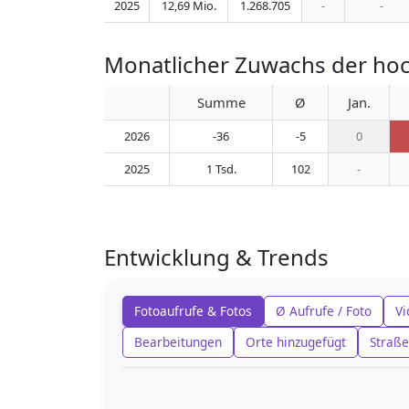
2025
12,69 Mio.
1.268.705
-
-
Monatlicher Zuwachs der hoc
Summe
Ø
Jan.
2026
-36
-5
0
2025
1 Tsd.
102
-
Entwicklung & Trends
Fotoaufrufe & Fotos
Ø Aufrufe / Foto
Vi
Bearbeitungen
Orte hinzugefügt
Straße