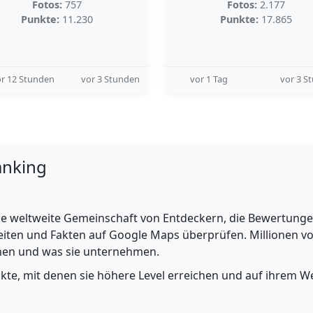
Fotos:
757
Fotos:
2.177
Punkte:
11.230
Punkte:
17.865
r 12 Stunden
vor 3 Stunden
vor 1 Tag
vor 3 S
anking
e weltweite Gemeinschaft von Entdeckern, die Bewertungen 
iten und Fakten auf Google Maps überprüfen. Millionen vo
ehen und was sie unternehmen.
nkte, mit denen sie höhere Level erreichen und auf ihrem We