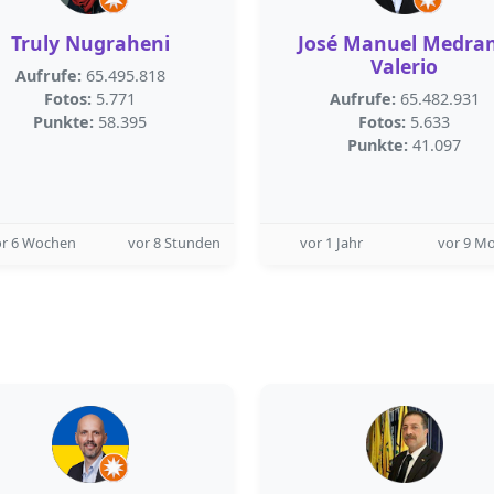
Truly Nugraheni
José Manuel Medra
Valerio
Aufrufe:
65.495.818
Fotos:
5.771
Aufrufe:
65.482.931
Punkte:
58.395
Fotos:
5.633
Punkte:
41.097
or 6 Wochen
vor 8 Stunden
vor 1 Jahr
vor 9 M