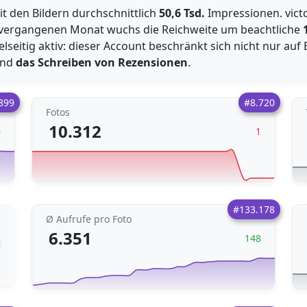
it den Bildern durchschnittlich
50,6 Tsd.
Impressionen. vict
im vergangenen Monat wuchs die Reichweite um beachtliche
elseitig aktiv: dieser Account beschränkt sich nicht nur auf
nd
das Schreiben von Rezensionen
.
899
#8.720
Fotos
10.312
6
1
#133.178
Ø Aufrufe pro Foto
6.351
148