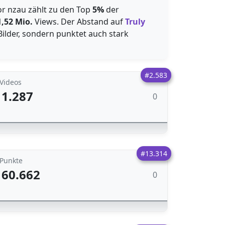
or nzau zählt zu den Top
5%
der
1,52 Mio.
Views. Der Abstand auf
Truly
 Bilder, sondern punktet auch stark
#2.583
Videos
1.287
0
#13.314
Punkte
60.662
0