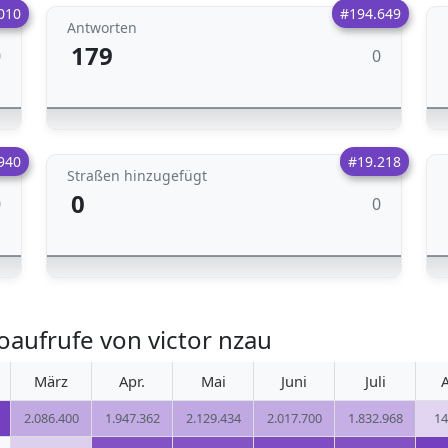
010
#194.649
Antworten
179
0
0
940
#19.218
Straßen hinzugefügt
0
0
0
aufrufe von victor nzau
März
Apr.
Mai
Juni
Juli
2.086.400
1.947.362
2.129.434
2.017.700
1.832.968
14