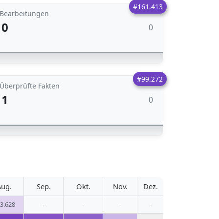
#161.413
Bearbeitungen
0
0
#99.272
Überprüfte Fakten
1
0
Aug.
Sep.
Okt.
Nov.
Dez.
3.628
-
-
-
-