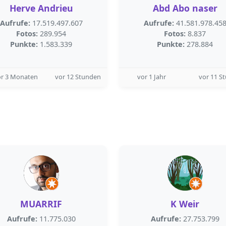
Herve Andrieu
Abd Abo naser
Aufrufe:
17.519.497.607
Aufrufe:
41.581.978.45
Fotos:
289.954
Fotos:
8.837
Punkte:
1.583.339
Punkte:
278.884
or 3 Monaten
vor 12 Stunden
vor 1 Jahr
vor 11 S
MUARRIF
K Weir
Aufrufe:
11.775.030
Aufrufe:
27.753.799