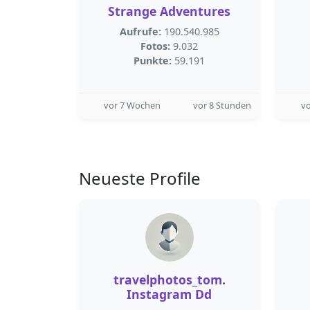
Strange Adventures
Aufrufe:
190.540.985
Fotos:
9.032
Punkte:
59.191
vor 7 Wochen
vor 8 Stunden
v
Neueste Profile
travelphotos_tom.
Instagram Dd