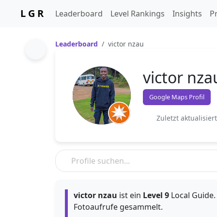
L G R
Leaderboard
Level Rankings
Insights
Pr
Leaderboard
victor nzau
victor nza
Google Maps Profil
Zuletzt aktualisier
victor nzau
ist ein
Level 9
Local Guide. 
Fotoaufrufe gesammelt.