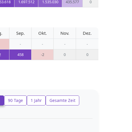
63.618
1.697.512
1.535.030
435.577
0
g.
Sep.
Okt.
Nov.
Dez.
-
-
-
-
2
458
-2
0
0
e
90 Tage
1 Jahr
Gesamte Zeit