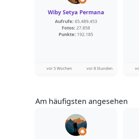
Wiby Setya Permana
Aufrufe:
65.489.453
Fotos:
27.858
Punkte:
192.185
vor 5 Wochen
vor 8 Stunden
v
Am häufigsten angesehen