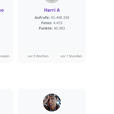
no
Harri A
Aufrufe:
65.498.358
Fotos:
4.453
Punkte:
40.383
onaten
vor 5 Wochen
vor 7 Stunden