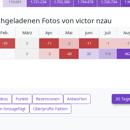
110.091
1.721.234
1.702.380
1.794.878
1.726.734
1.9
hgeladenen Fotos von victor nzau
Feb.
März
Apr.
Mai
Juni
Juli
Au
-10
0
-11
-2
-11
-1
-1
-
0
-2
-40
30
116
46
deos
Punkte
Rezensionen
Antworten
30 Tag
n hinzugefügt
Überprüfte Fakten