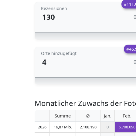
#111.
Rezensionen
130
#46.
Orte hinzugefügt
4
Monatlicher Zuwachs der Foto
Summe
Ø
Jan.
Feb.
2026
16,87 Mio.
2.108.198
0
6.708.090