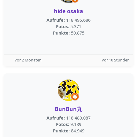
hide osaka
Aufrufe:
118.495.686
Fotos:
5.371
Punkte:
50.875
vor 2 Monaten
vor 10 Stunden
BunBun丸
Aufrufe:
118.480.087
Fotos:
9.189
Punkte:
84.949