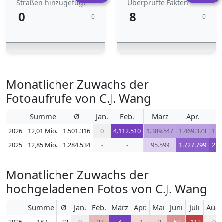
Straßen hinzugefügt
Überprüfte Fakten
0
8
0
0
Monatlicher Zuwachs der
Fotoaufrufe von C.J. Wang
Summe
Ø
Jan.
Feb.
März
Apr.
2026
12,01 Mio.
1.501.316
0
4.112.510
1.389.547
1.469.373
1.6
2025
12,85 Mio.
1.284.534
-
-
95.599
1.727.799
2.0
Monatlicher Zuwachs der
hochgeladenen Fotos von C.J. Wang
Summe
Ø
Jan.
Feb.
März
Apr.
Mai
Juni
Juli
Aug.
2026
-187
-23
0
-23
4
-1
-3
-52
-112
0