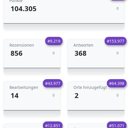
Punkte
104.305
0
#9.219
#153.977
Rezensionen
Antworten
856
368
0
0
#43.977
#64.398
Bearbeitungen
Orte hinzugefügt
14
2
0
0
#12.851
#51.071