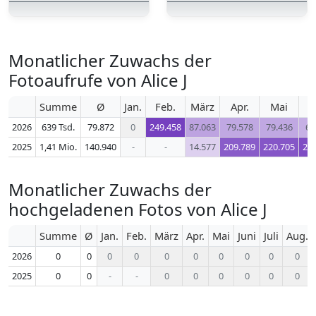
Monatlicher Zuwachs der
Fotoaufrufe von Alice J
Summe
Ø
Jan.
Feb.
März
Apr.
Mai
J
2026
639 Tsd.
79.872
0
249.458
87.063
79.578
79.436
66
2025
1,41 Mio.
140.940
-
-
14.577
209.789
220.705
23
Monatlicher Zuwachs der
hochgeladenen Fotos von Alice J
Summe
Ø
Jan.
Feb.
März
Apr.
Mai
Juni
Juli
Aug.
2026
0
0
0
0
0
0
0
0
0
0
2025
0
0
-
-
0
0
0
0
0
0