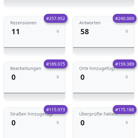
#257.952
#240.069
Rezensionen
Antworten
11
58
0
0
#189.075
#159.389
Bearbeitungen
Orte hinzugefügt
0
0
0
0
#115.973
#175.188
Straßen hinzugefügt
Überprüfte Fakten
0
0
0
0