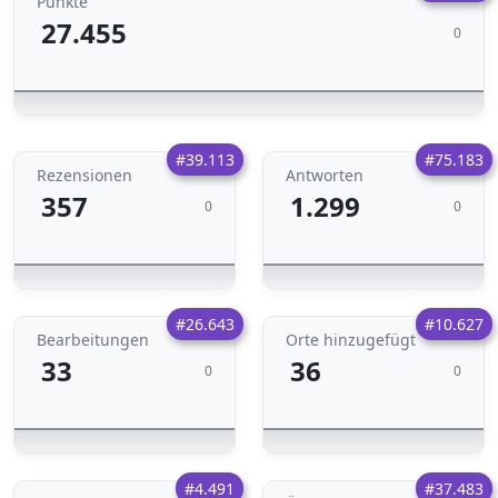
Punkte
27.455
0
#39.113
#75.183
Rezensionen
Antworten
357
1.299
0
0
#26.643
#10.627
Bearbeitungen
Orte hinzugefügt
33
36
0
0
#4.491
#37.483