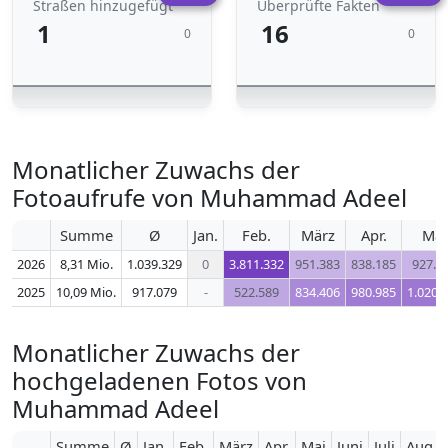
Straßen hinzugefügt
Überprüfte Fakten
1
16
0
0
Monatlicher Zuwachs der
Fotoaufrufe von Muhammad Adeel
Summe
Ø
Jan.
Feb.
März
Apr.
Mai
2026
8,31 Mio.
1.039.329
0
3.811.332
951.383
838.185
927.2
2025
10,09 Mio.
917.079
-
522.589
834.406
980.985
1.020.
Monatlicher Zuwachs der
hochgeladenen Fotos von
Muhammad Adeel
Summe
Ø
Jan.
Feb.
März
Apr.
Mai
Juni
Juli
Aug.