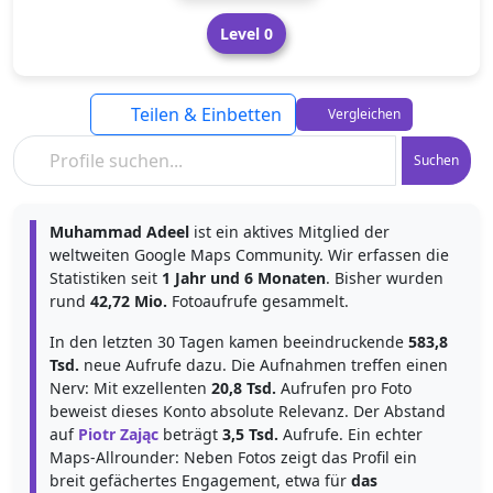
Level 0
Teilen & Einbetten
Vergleichen
Suchen
Muhammad Adeel
ist ein aktives Mitglied der
weltweiten Google Maps Community. Wir erfassen die
Statistiken seit
1 Jahr und 6 Monaten
. Bisher wurden
rund
42,72 Mio.
Fotoaufrufe gesammelt.
In den letzten 30 Tagen kamen beeindruckende
583,8
Tsd.
neue Aufrufe dazu. Die Aufnahmen treffen einen
Nerv: Mit exzellenten
20,8 Tsd.
Aufrufen pro Foto
beweist dieses Konto absolute Relevanz. Der Abstand
auf
Piotr Zając
beträgt
3,5 Tsd.
Aufrufe. Ein echter
Maps-Allrounder: Neben Fotos zeigt das Profil ein
breit gefächertes Engagement, etwa für
das