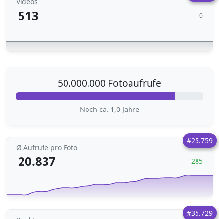
Videos
513
0
50.000.000 Fotoaufrufe
Noch ca. 1,0 Jahre
#25.759
Ø Aufrufe pro Foto
20.837
285
#35.729