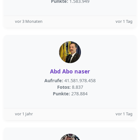
Punkte:
1.583.949
vor 3 Monaten
vor 1 Tag
Abd Abo naser
Aufrufe:
41.581.978.458
Fotos:
8.837
Punkte:
278.884
vor 1 Jahr
vor 1 Tag