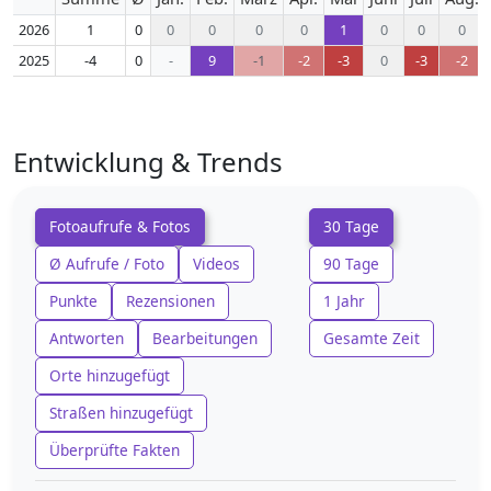
2026
1
0
0
0
0
0
1
0
0
0
2025
-4
0
-
9
-1
-2
-3
0
-3
-2
Entwicklung & Trends
Fotoaufrufe & Fotos
30 Tage
Ø Aufrufe / Foto
Videos
90 Tage
Punkte
Rezensionen
1 Jahr
Antworten
Bearbeitungen
Gesamte Zeit
Orte hinzugefügt
Straßen hinzugefügt
Überprüfte Fakten