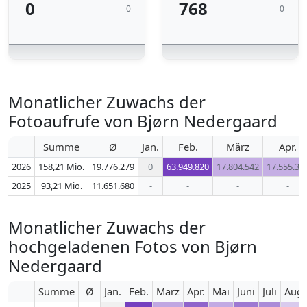
0
768
0
0
Monatlicher Zuwachs der
Fotoaufrufe von Bjørn Nedergaard
Summe
Ø
Jan.
Feb.
März
Apr.
2026
158,21 Mio.
19.776.279
0
63.949.820
17.804.542
17.555.35
2025
93,21 Mio.
11.651.680
-
-
-
-
Monatlicher Zuwachs der
hochgeladenen Fotos von Bjørn
Nedergaard
Summe
Ø
Jan.
Feb.
März
Apr.
Mai
Juni
Juli
Aug.