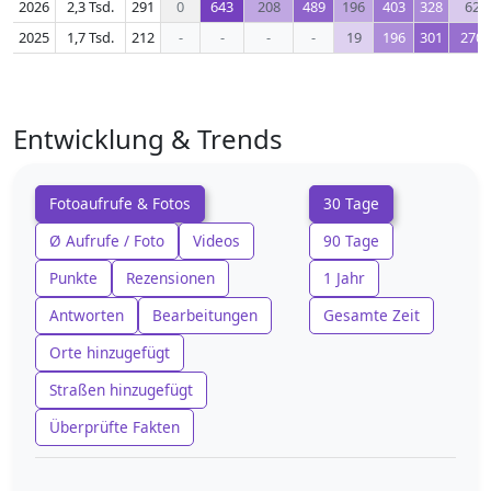
2026
2,3 Tsd.
291
0
643
208
489
196
403
328
62
2025
1,7 Tsd.
212
-
-
-
-
19
196
301
270
Entwicklung & Trends
Fotoaufrufe & Fotos
30 Tage
Ø Aufrufe / Foto
Videos
90 Tage
Punkte
Rezensionen
1 Jahr
Antworten
Bearbeitungen
Gesamte Zeit
Orte hinzugefügt
Straßen hinzugefügt
Überprüfte Fakten