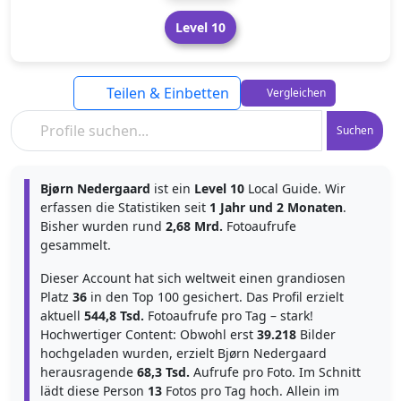
Level 10
Teilen & Einbetten
Vergleichen
Suchen
Bjørn Nedergaard
ist ein
Level 10
Local Guide. Wir
erfassen die Statistiken seit
1 Jahr und 2 Monaten
.
Bisher wurden rund
2,68 Mrd.
Fotoaufrufe
gesammelt.
Dieser Account hat sich weltweit einen grandiosen
Platz
36
in den Top 100 gesichert. Das Profil erzielt
aktuell
544,8 Tsd.
Fotoaufrufe pro Tag – stark!
Hochwertiger Content: Obwohl erst
39.218
Bilder
hochgeladen wurden, erzielt Bjørn Nedergaard
herausragende
68,3 Tsd.
Aufrufe pro Foto. Im Schnitt
lädt diese Person
13
Fotos pro Tag hoch. Allein im