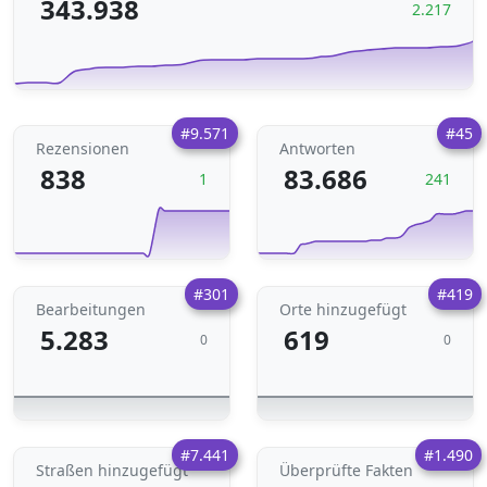
343.938
2.217
#9.571
#45
Rezensionen
Antworten
838
83.686
1
241
#301
#419
Bearbeitungen
Orte hinzugefügt
5.283
619
0
0
#7.441
#1.490
Straßen hinzugefügt
Überprüfte Fakten