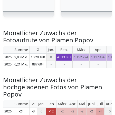
Monatlicher Zuwachs der
Fotoaufrufe von Plamen Popov
Summe
Ø
Jan.
Feb.
März
Apr.
M
2026
9,83 Mio.
1.229.180
0
4.013.887
1.152.274
1.117.426
1.17
2025
6,21 Mio.
887.604
-
-
-
-
Monatlicher Zuwachs der
hochgeladenen Fotos von Plamen
Popov
Summe
Ø
Jan.
Feb.
März
Apr.
Mai
Juni
Juli
Aug.
2026
-24
-3
0
-12
-2
-2
-2
-2
-4
0