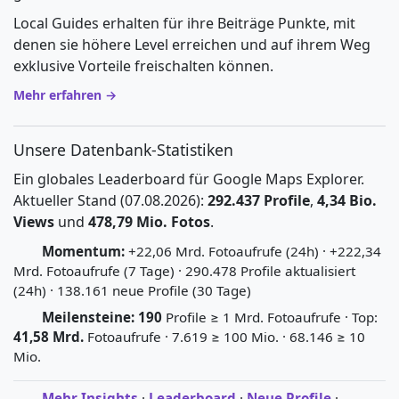
Local Guides erhalten für ihre Beiträge Punkte, mit
denen sie höhere Level erreichen und auf ihrem Weg
exklusive Vorteile freischalten können.
Mehr erfahren →
Unsere Datenbank-Statistiken
Ein globales Leaderboard für Google Maps Explorer.
Aktueller Stand (07.08.2026):
292.437 Profile
,
4,34 Bio.
Views
und
478,79 Mio. Fotos
.
Momentum:
+22,06 Mrd. Fotoaufrufe (24h) · +222,34
Mrd. Fotoaufrufe (7 Tage) · 290.478 Profile aktualisiert
(24h) · 138.161 neue Profile (30 Tage)
Meilensteine:
190
Profile ≥ 1 Mrd. Fotoaufrufe · Top:
41,58 Mrd.
Fotoaufrufe · 7.619 ≥ 100 Mio. · 68.146 ≥ 10
Mio.
Mehr Insights
·
Leaderboard
·
Neue Profile
·