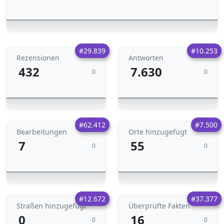
#29.839
#10.253
Rezensionen
Antworten
432
7.630
0
0
#62.412
#7.500
Bearbeitungen
Orte hinzugefügt
7
55
0
0
#12.672
#37.377
Straßen hinzugefügt
Überprüfte Fakten
0
16
0
0