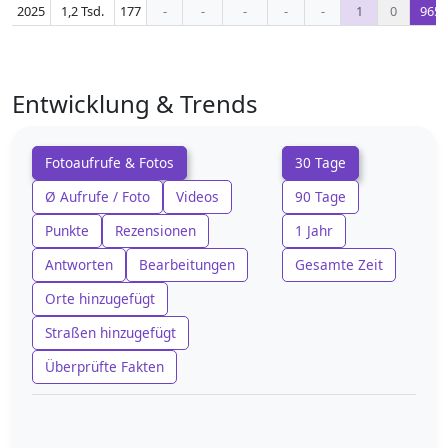
2025
1,2 Tsd.
177
-
-
-
-
-
1
0
965
Entwicklung & Trends
Fotoaufrufe & Fotos
30 Tage
Ø Aufrufe / Foto
Videos
90 Tage
Punkte
Rezensionen
1 Jahr
Antworten
Bearbeitungen
Gesamte Zeit
Orte hinzugefügt
Straßen hinzugefügt
Überprüfte Fakten