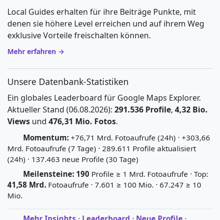
Local Guides erhalten für ihre Beiträge Punkte, mit
denen sie höhere Level erreichen und auf ihrem Weg
exklusive Vorteile freischalten können.
Mehr erfahren →
Unsere Datenbank-Statistiken
Ein globales Leaderboard für Google Maps Explorer.
Aktueller Stand (06.08.2026):
291.536 Profile
,
4,32 Bio.
Views
und
476,31 Mio. Fotos
.
Momentum:
+76,71 Mrd. Fotoaufrufe (24h) · +303,66
Mrd. Fotoaufrufe (7 Tage) · 289.611 Profile aktualisiert
(24h) · 137.463 neue Profile (30 Tage)
Meilensteine:
190
Profile ≥ 1 Mrd. Fotoaufrufe · Top:
41,58 Mrd.
Fotoaufrufe · 7.601 ≥ 100 Mio. · 67.247 ≥ 10
Mio.
Mehr Insights
·
Leaderboard
·
Neue Profile
·