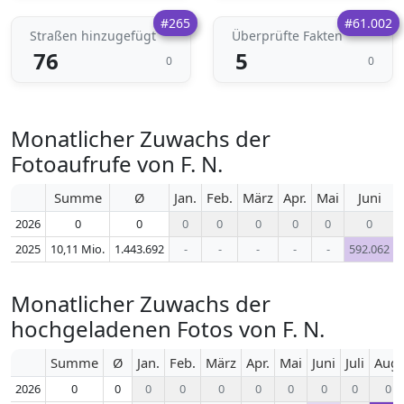
#265
#61.002
Straßen hinzugefügt
Überprüfte Fakten
76
5
0
0
Monatlicher Zuwachs der
Fotoaufrufe von F. N.
Summe
Ø
Jan.
Feb.
März
Apr.
Mai
Juni
2026
0
0
0
0
0
0
0
0
2025
10,11 Mio.
1.443.692
-
-
-
-
-
592.062
Monatlicher Zuwachs der
hochgeladenen Fotos von F. N.
Summe
Ø
Jan.
Feb.
März
Apr.
Mai
Juni
Juli
Aug.
2026
0
0
0
0
0
0
0
0
0
0