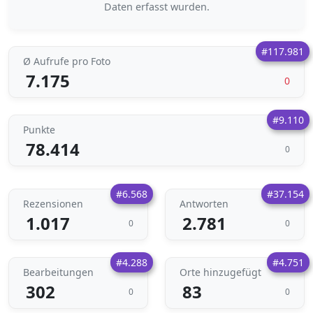
Daten erfasst wurden.
#117.981
Ø Aufrufe pro Foto
7.175
0
#9.110
Punkte
78.414
0
#6.568
#37.154
Rezensionen
Antworten
1.017
2.781
0
0
#4.288
#4.751
Bearbeitungen
Orte hinzugefügt
302
83
0
0