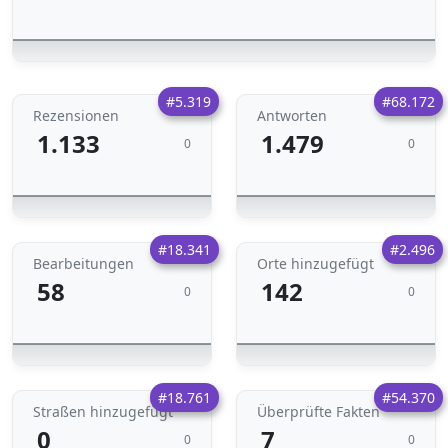
#5.319
#68.172
Rezensionen
Antworten
1.133
1.479
0
0
#18.341
#2.496
Bearbeitungen
Orte hinzugefügt
58
142
0
0
#18.761
#54.370
Straßen hinzugefügt
Überprüfte Fakten
0
7
0
0