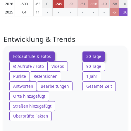
2026
-500
-63
0
-245
-9
-51
-118
-19
-58
0
2025
64
11
-
-
-
-
-
-
-5
36
Entwicklung & Trends
Fotoaufrufe & Fotos
30 Tage
Ø Aufrufe / Foto
Videos
90 Tage
Punkte
Rezensionen
1 Jahr
Antworten
Bearbeitungen
Gesamte Zeit
Orte hinzugefügt
Straßen hinzugefügt
Überprüfte Fakten