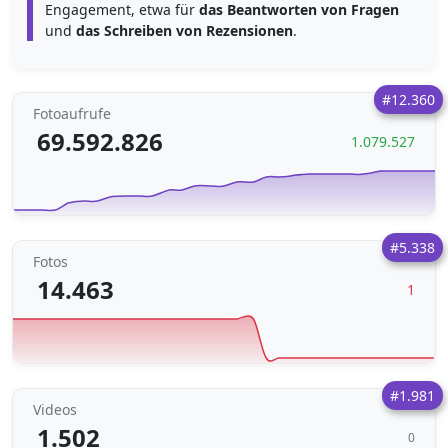
Engagement, etwa für
das Beantworten von Fragen
und
das Schreiben von Rezensionen
.
#12.360
Fotoaufrufe
69.592.826
1.079.527
#5.338
Fotos
14.463
1
#1.981
Videos
1.502
0