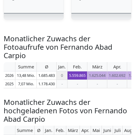
Monatlicher Zuwachs der
Fotoaufrufe von Fernando Abad
Carpio
Summe
Ø
Jan.
Feb.
März
Apr.
2026
13,48 Mio.
1.685.483
0
5.559.865
1.625.044
1.602.692
1.6
2025
7,07 Mio.
1.178.430
-
-
-
-
Monatlicher Zuwachs der
hochgeladenen Fotos von Fernando
Abad Carpio
Summe
Ø
Jan.
Feb.
März
Apr.
Mai
Juni
Juli
Aug.