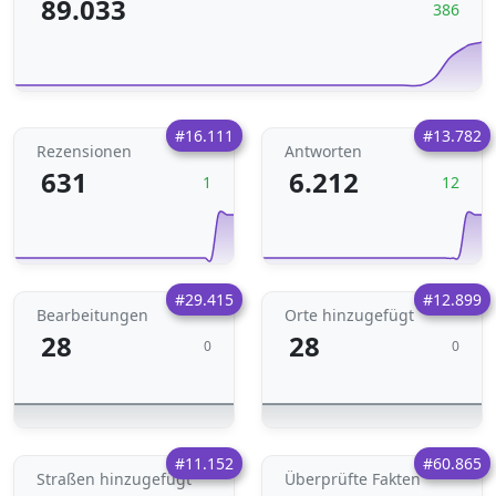
89.033
386
#16.111
#13.782
Rezensionen
Antworten
631
6.212
1
12
#29.415
#12.899
Bearbeitungen
Orte hinzugefügt
28
28
0
0
#11.152
#60.865
Straßen hinzugefügt
Überprüfte Fakten