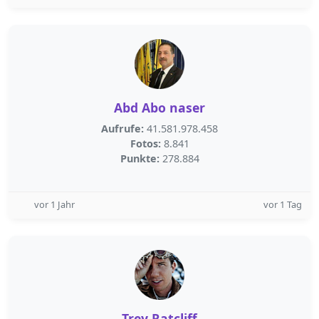
Abd Abo naser
Aufrufe:
41.581.978.458
Fotos:
8.841
Punkte:
278.884
vor 1 Jahr
vor 1 Tag
Trey Ratcliff