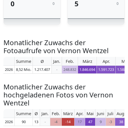
0
5
0
0
Monatlicher Zuwachs der
Fotoaufrufe von Vernon Wentzel
Summe
Ø
Jan.
Feb.
März
Apr.
Ma
2026
8,52 Mio.
1.217.407
-
248.832
1.846.694
1.591.723
1.588.
Monatlicher Zuwachs der
hochgeladenen Fotos von Vernon
Wentzel
Summe
Ø
Jan.
Feb.
März
Apr.
Mai
Juni
Juli
Aug.
2026
90
13
-
-4
-14
17
47
9
-3
38