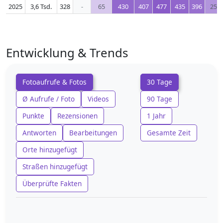
2025
3,6 Tsd.
328
-
65
430
407
477
435
396
257
Entwicklung & Trends
Fotoaufrufe & Fotos
30 Tage
Ø Aufrufe / Foto
Videos
90 Tage
Punkte
Rezensionen
1 Jahr
Antworten
Bearbeitungen
Gesamte Zeit
Orte hinzugefügt
Straßen hinzugefügt
Überprüfte Fakten