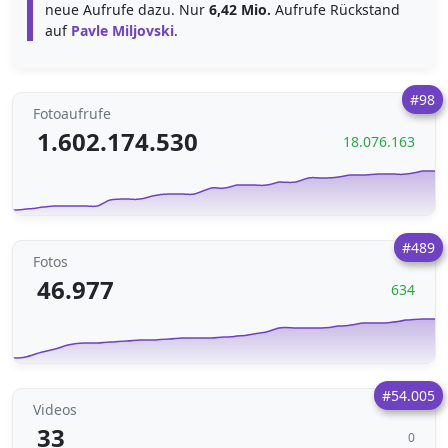
neue Aufrufe dazu. Nur
6,42 Mio.
Aufrufe Rückstand
auf
Pavle Miljovski
.
#98
Fotoaufrufe
1.602.174.530
18.076.163
#489
Fotos
46.977
634
#54.005
Videos
33
0