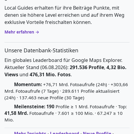
Local Guides erhalten für ihre Beiträge Punkte, mit
denen sie höhere Level erreichen und auf ihrem Weg
exklusive Vorteile freischalten können.
Mehr erfahren →
Unsere Datenbank-Statistiken
Ein globales Leaderboard für Google Maps Explorer.
Aktueller Stand (06.08.2026):
291.536 Profile
,
4,32 Bio.
Views
und
476,31 Mio. Fotos
.
Momentum:
+76,71 Mrd. Fotoaufrufe (24h) · +303,66
Mrd. Fotoaufrufe (7 Tage) · 289.611 Profile aktualisiert
(24h) · 137.463 neue Profile (30 Tage)
Meilensteine:
190
Profile ≥ 1 Mrd. Fotoaufrufe · Top:
41,58 Mrd.
Fotoaufrufe · 7.601 ≥ 100 Mio. · 67.247 ≥ 10
Mio.
Mehr Insights
·
Leaderboard
·
Neue Profile
·