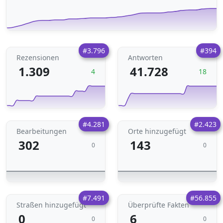
#3.796
#394
Rezensionen
Antworten
1.309
41.728
4
18
#4.281
#2.423
Bearbeitungen
Orte hinzugefügt
302
143
0
0
#7.491
#56.855
Straßen hinzugefügt
Überprüfte Fakten
0
6
0
0