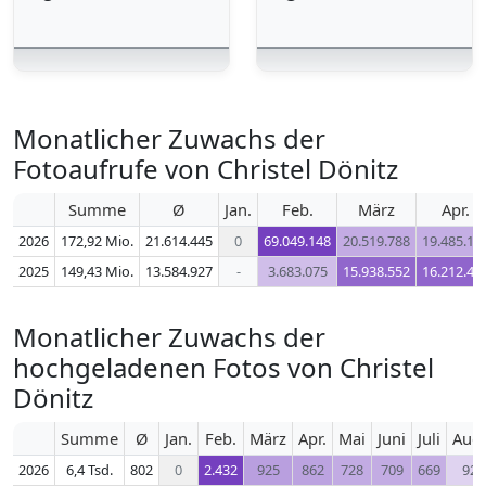
Monatlicher Zuwachs der
Fotoaufrufe von Christel Dönitz
Summe
Ø
Jan.
Feb.
März
Apr.
2026
172,92 Mio.
21.614.445
0
69.049.148
20.519.788
19.485.15
2025
149,43 Mio.
13.584.927
-
3.683.075
15.938.552
16.212.42
Monatlicher Zuwachs der
hochgeladenen Fotos von Christel
Dönitz
Summe
Ø
Jan.
Feb.
März
Apr.
Mai
Juni
Juli
Aug.
2026
6,4 Tsd.
802
0
2.432
925
862
728
709
669
92