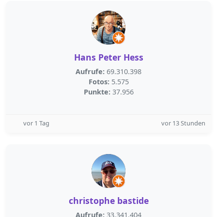
Hans Peter Hess
Aufrufe:
69.310.398
Fotos:
5.575
Punkte:
37.956
vor 1 Tag
vor 13 Stunden
christophe bastide
Aufrufe:
33.341.404