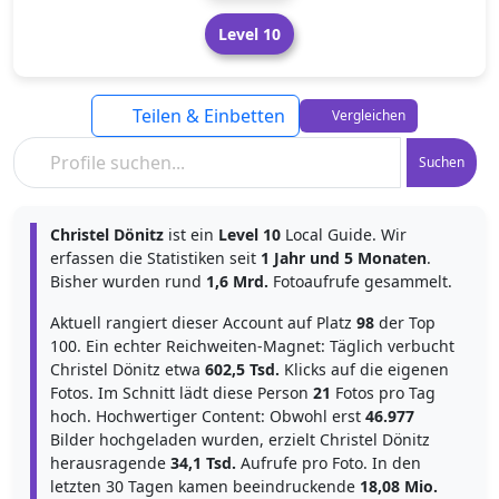
Level 10
Teilen & Einbetten
Vergleichen
Suchen
Christel Dönitz
ist ein
Level 10
Local Guide. Wir
erfassen die Statistiken seit
1 Jahr und 5 Monaten
.
Bisher wurden rund
1,6 Mrd.
Fotoaufrufe gesammelt.
Aktuell rangiert dieser Account auf Platz
98
der Top
100. Ein echter Reichweiten-Magnet: Täglich verbucht
Christel Dönitz etwa
602,5 Tsd.
Klicks auf die eigenen
Fotos. Im Schnitt lädt diese Person
21
Fotos pro Tag
hoch. Hochwertiger Content: Obwohl erst
46.977
Bilder hochgeladen wurden, erzielt Christel Dönitz
herausragende
34,1 Tsd.
Aufrufe pro Foto. In den
letzten 30 Tagen kamen beeindruckende
18,08 Mio.