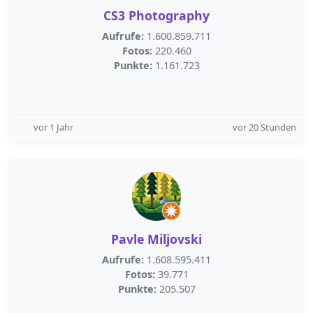
CS3 Photography
Aufrufe:
1.600.859.711
Fotos:
220.460
Punkte:
1.161.723
vor 1 Jahr
vor 20 Stunden
Pavle Miljovski
Aufrufe:
1.608.595.411
Fotos:
39.771
Punkte:
205.507