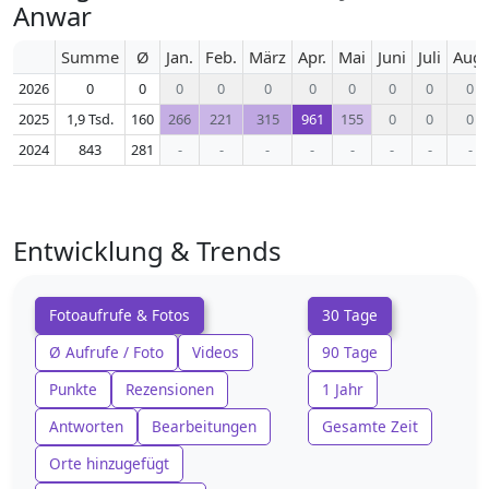
Anwar
Summe
Ø
Jan.
Feb.
März
Apr.
Mai
Juni
Juli
Aug.
2026
0
0
0
0
0
0
0
0
0
0
2025
1,9 Tsd.
160
266
221
315
961
155
0
0
0
2024
843
281
-
-
-
-
-
-
-
-
Entwicklung & Trends
Fotoaufrufe & Fotos
30 Tage
Ø Aufrufe / Foto
Videos
90 Tage
Punkte
Rezensionen
1 Jahr
Antworten
Bearbeitungen
Gesamte Zeit
Orte hinzugefügt