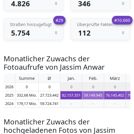
4.826
346
0
0
#29
#10.660
Straßen hinzugefügt
Überprüfte Fakten
5.754
112
0
0
Monatlicher Zuwachs der
Fotoaufrufe von Jassim Anwar
Summe
Ø
Jan.
Feb.
März
2026
0
0
0
0
0
2025
332,68 Mio.
27.723.442
82.157.351
59.149.945
76.145.402
70.
2024
179,17 Mio.
59.724.741
-
-
-
Monatlicher Zuwachs der
hochgeladenen Fotos von Jassim