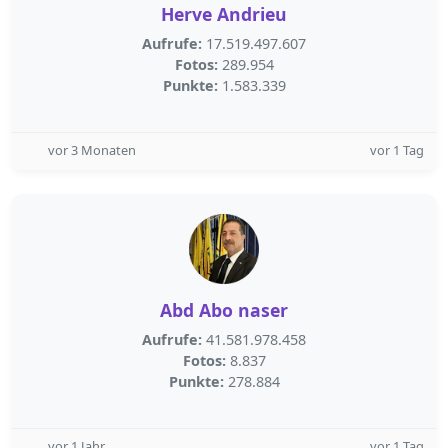
Herve Andrieu
Aufrufe:
17.519.497.607
Fotos:
289.954
Punkte:
1.583.339
vor 3 Monaten
vor 1 Tag
Abd Abo naser
Aufrufe:
41.581.978.458
Fotos:
8.837
Punkte:
278.884
vor 1 Jahr
vor 1 Tag