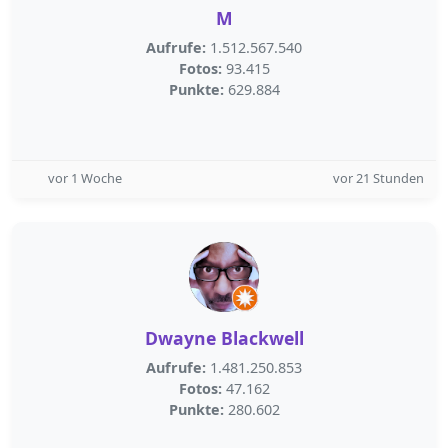
M
Aufrufe:
1.512.567.540
Fotos:
93.415
Punkte:
629.884
vor 1 Woche
vor 21 Stunden
Dwayne Blackwell
Aufrufe:
1.481.250.853
Fotos:
47.162
Punkte:
280.602