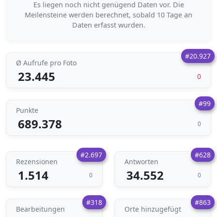
Es liegen noch nicht genügend Daten vor. Die
Meilensteine werden berechnet, sobald 10 Tage an
Daten erfasst wurden.
#20.927
Ø Aufrufe pro Foto
23.445
0
#99
Punkte
689.378
0
#2.697
#628
Rezensionen
Antworten
1.514
34.552
0
0
#318
#863
Bearbeitungen
Orte hinzugefügt