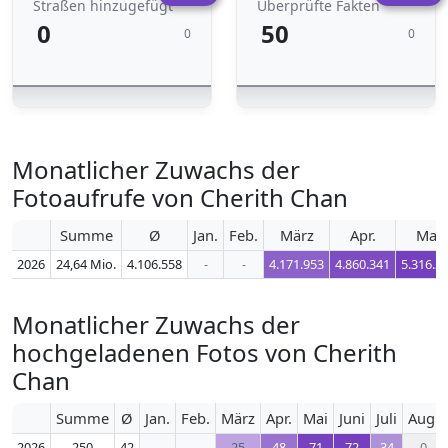
Straßen hinzugefügt
Überprüfte Fakten
0
50
0
0
Monatlicher Zuwachs der
Fotoaufrufe von Cherith Chan
Summe
Ø
Jan.
Feb.
März
Apr.
Mai
2026
24,64 Mio.
4.106.558
-
-
4.171.953
4.860.341
5.316.2
Monatlicher Zuwachs der
hochgeladenen Fotos von Cherith
Chan
Summe
Ø
Jan.
Feb.
März
Apr.
Mai
Juni
Juli
Aug.
2026
250
42
-
-
25
48
71
72
34
0