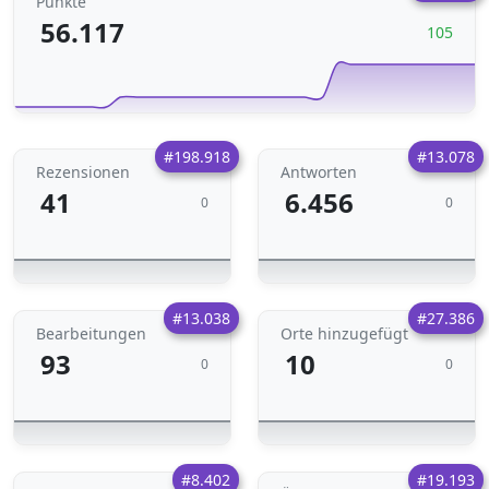
Punkte
56.117
105
#198.918
#13.078
Rezensionen
Antworten
41
6.456
0
0
#13.038
#27.386
Bearbeitungen
Orte hinzugefügt
93
10
0
0
#8.402
#19.193