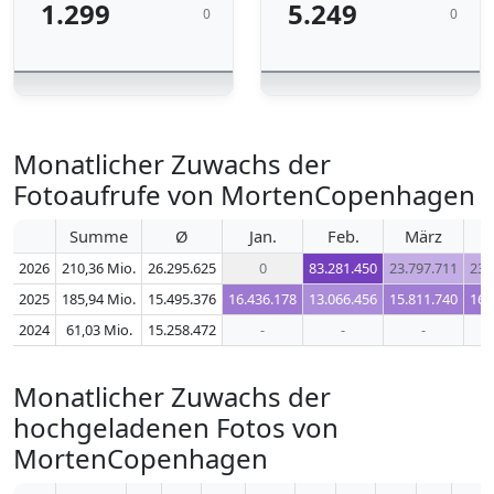
1.299
5.249
0
0
Monatlicher Zuwachs der
Fotoaufrufe von MortenCopenhagen
Summe
Ø
Jan.
Feb.
März
2026
210,36 Mio.
26.295.625
0
83.281.450
23.797.711
23.
2025
185,94 Mio.
15.495.376
16.436.178
13.066.456
15.811.740
16.
2024
61,03 Mio.
15.258.472
-
-
-
Monatlicher Zuwachs der
hochgeladenen Fotos von
MortenCopenhagen