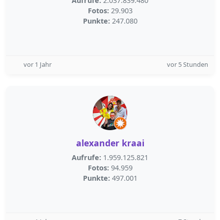
Aufrufe:
2.037.839.480
Fotos:
29.903
Punkte:
247.080
vor 1 Jahr
vor 5 Stunden
alexander kraai
Aufrufe:
1.959.125.821
Fotos:
94.959
Punkte:
497.001