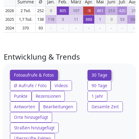
Summe
Ø
Jan.
Feb.
März
Apr.
Mai
Juni
Juli
Aug.
2026
2 Tsd.
252
0
805
107
-9
461
213
420
21
2025
1,7 Tsd.
138
118
3
11
888
1
0
53
334
2024
370
93
-
-
-
-
-
-
-
-
Entwicklung & Trends
Fotoaufrufe & Fotos
30 Tage
Ø Aufrufe / Foto
Videos
90 Tage
Punkte
Rezensionen
1 Jahr
Antworten
Bearbeitungen
Gesamte Zeit
Orte hinzugefügt
Straßen hinzugefügt
Überprüfte Fakten