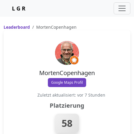
L G R
Leaderboard
MortenCopenhagen
MortenCopenhagen
Google Maps Profil
Zuletzt aktualisiert: vor 7 Stunden
Platzierung
58