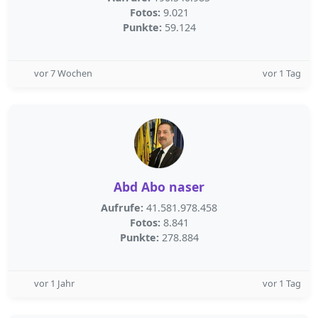
Fotos:
9.021
Punkte:
59.124
vor 7 Wochen
vor 1 Tag
Abd Abo naser
Aufrufe:
41.581.978.458
Fotos:
8.841
Punkte:
278.884
vor 1 Jahr
vor 1 Tag