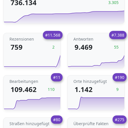
736.134
3.305
#11.568
#7.388
Rezensionen
Antworten
759
9.469
2
55
#11
#190
Bearbeitungen
Orte hinzugefügt
109.462
1.142
110
9
#80
#275
Straßen hinzugefügt
Überprüfte Fakten