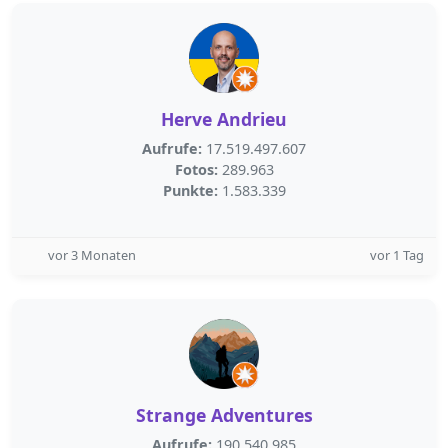
Herve Andrieu
Aufrufe:
17.519.497.607
Fotos:
289.963
Punkte:
1.583.339
vor 3 Monaten
vor 1 Tag
Strange Adventures
Aufrufe:
190.540.985