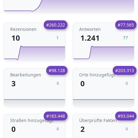
#260.222
#77.565
Rezensionen
Antworten
10
1.241
1
77
#98.128
#203.313
Bearbeitungen
Orte hinzugefügt
3
0
0
0
#183.448
#93.044
Straßen hinzugefügt
Überprüfte Fakten
0
2
0
0