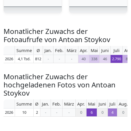
Monatlicher Zuwachs der
Fotoaufrufe von Antoan Stoykov
Summe
Ø
Jan.
Feb.
März
Apr.
Mai
Juni
Juli
Au
2026
4,1 Tsd.
812
-
-
-
40
338
46
2.790
84
Monatlicher Zuwachs der
hochgeladenen Fotos von Antoan
Stoykov
Summe
Ø
Jan.
Feb.
März
Apr.
Mai
Juni
Juli
Aug.
2026
10
2
-
-
-
0
6
0
4
0