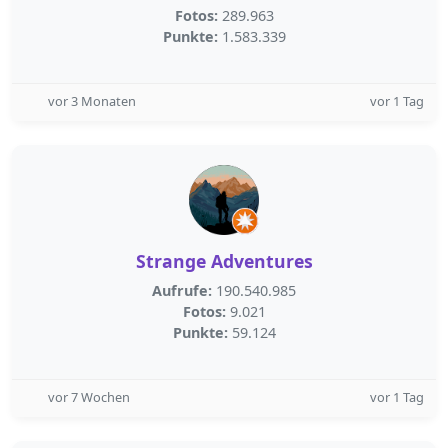
Fotos:
289.963
Punkte:
1.583.339
vor 3 Monaten
vor 1 Tag
Strange Adventures
Aufrufe:
190.540.985
Fotos:
9.021
Punkte:
59.124
vor 7 Wochen
vor 1 Tag