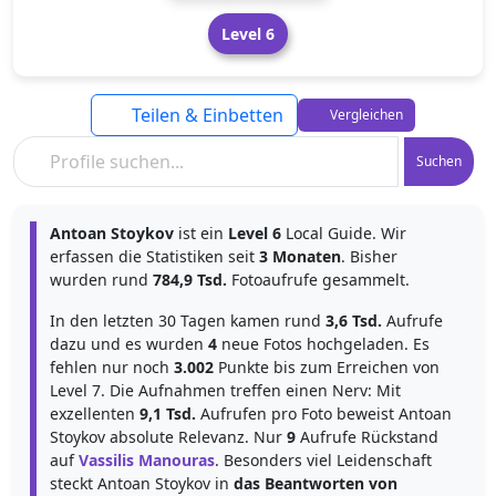
Level 6
Teilen & Einbetten
Vergleichen
Suchen
Antoan Stoykov
ist ein
Level 6
Local Guide. Wir
erfassen die Statistiken seit
3 Monaten
. Bisher
wurden rund
784,9 Tsd.
Fotoaufrufe gesammelt.
In den letzten 30 Tagen kamen rund
3,6 Tsd.
Aufrufe
dazu und es wurden
4
neue Fotos hochgeladen. Es
fehlen nur noch
3.002
Punkte bis zum Erreichen von
Level 7. Die Aufnahmen treffen einen Nerv: Mit
exzellenten
9,1 Tsd.
Aufrufen pro Foto beweist Antoan
Stoykov absolute Relevanz. Nur
9
Aufrufe Rückstand
auf
Vassilis Manouras
. Besonders viel Leidenschaft
steckt Antoan Stoykov in
das Beantworten von