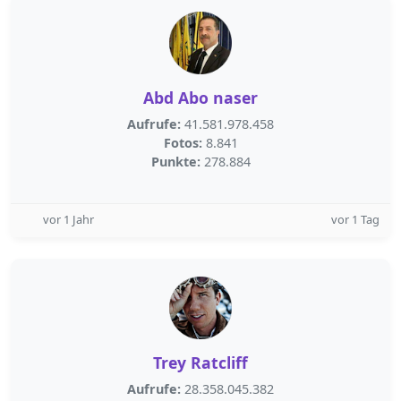
Abd Abo naser
Aufrufe:
41.581.978.458
Fotos:
8.841
Punkte:
278.884
vor 1 Jahr
vor 1 Tag
Trey Ratcliff
Aufrufe:
28.358.045.382