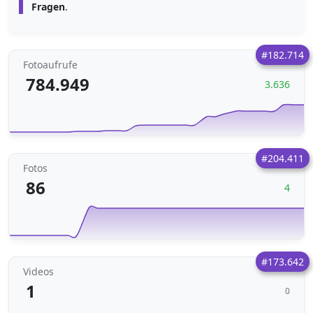
Fragen
.
#182.714
Fotoaufrufe
784.949
3.636
#204.411
Fotos
86
4
#173.642
Videos
1
0