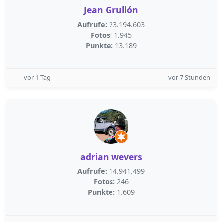
Jean Grullón
Aufrufe:
23.194.603
Fotos:
1.945
Punkte:
13.189
vor 1 Tag
vor 7 Stunden
adrian wevers
Aufrufe:
14.941.499
Fotos:
246
Punkte:
1.609