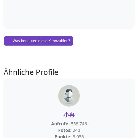
Was bedeuten diese Kennzahlen?
Ähnliche Profile
小冉
Aufrufe:
538.746
Fotos:
240
Punkte:
3.056