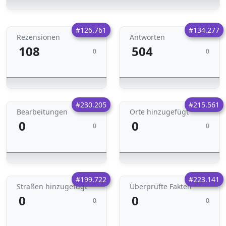
#126.761
#134.277
Rezensionen
Antworten
108
504
0
0
#230.205
#215.561
Bearbeitungen
Orte hinzugefügt
0
0
0
0
#199.722
#223.141
Straßen hinzugefügt
Überprüfte Fakten
0
0
0
0