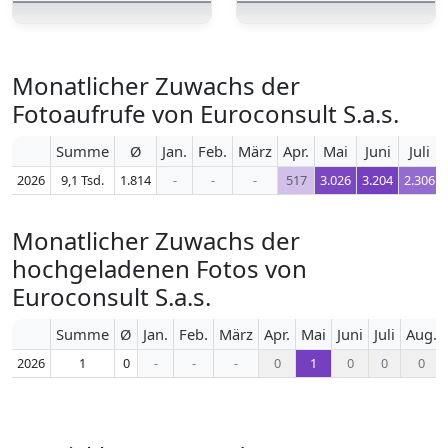
Monatlicher Zuwachs der
Fotoaufrufe von Euroconsult S.a.s.
Summe
Ø
Jan.
Feb.
März
Apr.
Mai
Juni
Juli
2026
9,1 Tsd.
1.814
-
-
-
517
3.026
3.204
2.306
Monatlicher Zuwachs der
hochgeladenen Fotos von
Euroconsult S.a.s.
Summe
Ø
Jan.
Feb.
März
Apr.
Mai
Juni
Juli
Aug.
2026
1
0
-
-
-
0
1
0
0
0