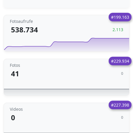
#199.163
Fotoaufrufe
538.734
2.113
#229.934
Fotos
41
0
#227.398
Videos
0
0