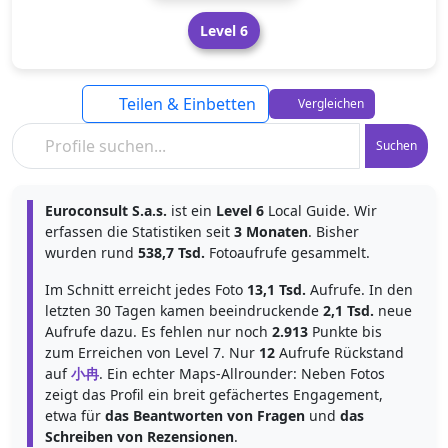
Level 6
Teilen & Einbetten
Vergleichen
Suchen
Euroconsult S.a.s.
ist ein
Level 6
Local Guide. Wir
erfassen die Statistiken seit
3 Monaten
. Bisher
wurden rund
538,7 Tsd.
Fotoaufrufe gesammelt.
Im Schnitt erreicht jedes Foto
13,1 Tsd.
Aufrufe. In den
letzten 30 Tagen kamen beeindruckende
2,1 Tsd.
neue
Aufrufe dazu. Es fehlen nur noch
2.913
Punkte bis
zum Erreichen von Level 7. Nur
12
Aufrufe Rückstand
auf
小冉
. Ein echter Maps-Allrounder: Neben Fotos
zeigt das Profil ein breit gefächertes Engagement,
etwa für
das Beantworten von Fragen
und
das
Schreiben von Rezensionen
.