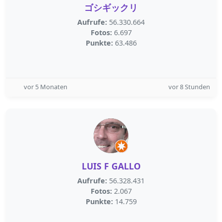
ゴシギックリ
Aufrufe:
56.330.664
Fotos:
6.697
Punkte:
63.486
vor 5 Monaten
vor 8 Stunden
LUIS F GALLO
Aufrufe:
56.328.431
Fotos:
2.067
Punkte:
14.759