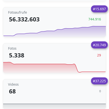
#15.697
Fotoaufrufe
56.332.603
744.916
#20.749
Fotos
5.338
29
#37.225
Videos
68
0