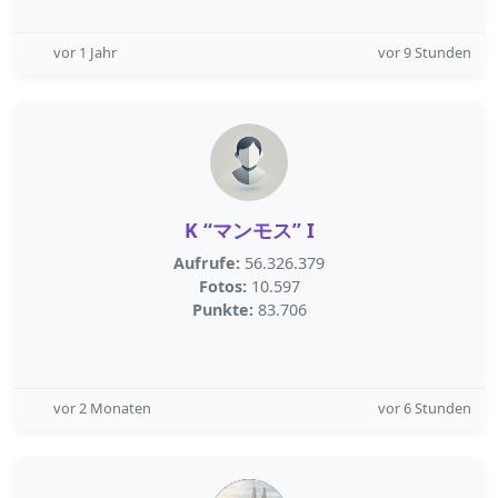
vor 1 Jahr
vor 9 Stunden
K “マンモス” I
Aufrufe:
56.326.379
Fotos:
10.597
Punkte:
83.706
vor 2 Monaten
vor 6 Stunden