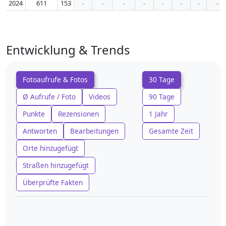
2024
611
153
-
-
-
-
-
-
-
-
Entwicklung & Trends
Fotoaufrufe & Fotos
30 Tage
Ø Aufrufe / Foto
Videos
90 Tage
Punkte
Rezensionen
1 Jahr
Antworten
Bearbeitungen
Gesamte Zeit
Orte hinzugefügt
Straßen hinzugefügt
Überprüfte Fakten