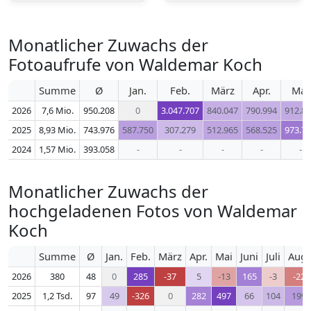
Monatlicher Zuwachs der
Fotoaufrufe von Waldemar Koch
Summe
Ø
Jan.
Feb.
März
Apr.
Mai
2026
7,6 Mio.
950.208
0
3.047.707
840.047
790.994
912.8
2025
8,93 Mio.
743.976
587.750
307.279
512.965
568.525
973.7
2024
1,57 Mio.
393.058
-
-
-
-
-
Monatlicher Zuwachs der
hochgeladenen Fotos von Waldemar
Koch
Summe
Ø
Jan.
Feb.
März
Apr.
Mai
Juni
Juli
Aug.
2026
380
48
0
285
-37
5
-13
165
-3
-22
2025
1,2 Tsd.
97
49
-326
0
282
497
66
104
199