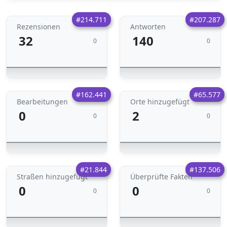
#214.711
#207.287
Rezensionen
Antworten
32
140
0
0
#162.441
#65.577
Bearbeitungen
Orte hinzugefügt
0
2
0
0
#21.844
#137.506
Straßen hinzugefügt
Überprüfte Fakten
0
0
0
0