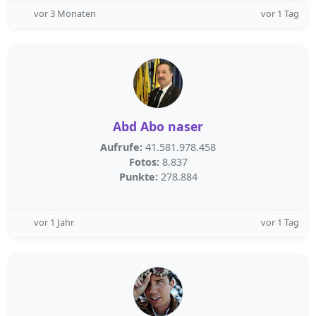
vor 3 Monaten
vor 1 Tag
Abd Abo naser
Aufrufe:
41.581.978.458
Fotos:
8.837
Punkte:
278.884
vor 1 Jahr
vor 1 Tag