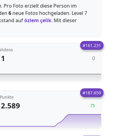
. Pro Foto erzielt diese Person im
rden
6
neue Fotos hochgeladen. Level 7
kstand auf
özlem çelik
. Mit dieser
#161.231
Videos
1
0
#187.659
Punkte
2.589
75