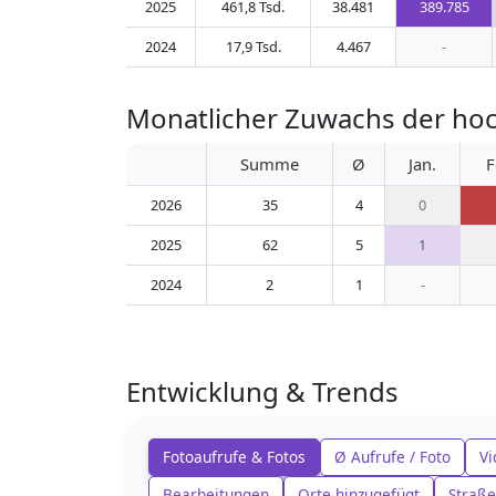
2025
461,8 Tsd.
38.481
389.785
2024
17,9 Tsd.
4.467
-
Monatlicher Zuwachs der hoc
Summe
Ø
Jan.
F
2026
35
4
0
2025
62
5
1
2024
2
1
-
Entwicklung & Trends
Fotoaufrufe & Fotos
Ø Aufrufe / Foto
Vi
Bearbeitungen
Orte hinzugefügt
Straße