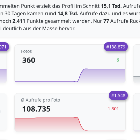
mmelten Punkt erzielt das Profil im Schnitt
15,1 Tsd.
Aufrufe
ten 30 Tagen kamen rund
14,8 Tsd.
Aufrufe dazu und es wu
r noch
2.411
Punkte gesammelt werden. Nur
77
Aufrufe Rüc
l deutlich aus der Masse hervor.
071
#138.879
Fotos
360
3
6
#1.548
Ø Aufrufe pro Foto
108.735
1.801