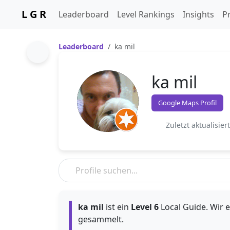
L G R
Leaderboard
Level Rankings
Insights
Pr
Leaderboard
ka mil
ka mil
Google Maps Profil
Zuletzt aktualisier
ka mil
ist ein
Level 6
Local Guide. Wir e
gesammelt.