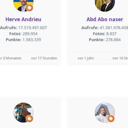
Herve Andrieu
Abd Abo naser
Aufrufe:
17.519.497.607
Aufrufe:
41.581.978.45
Fotos:
289.954
Fotos:
8.837
Punkte:
1.583.339
Punkte:
278.884
or 3 Monaten
vor 17 Stunden
vor 1 Jahr
vor 16 S