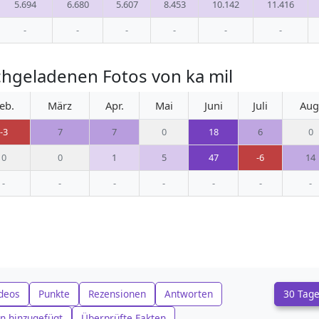
5.694
6.680
5.607
8.453
10.142
11.416
-
-
-
-
-
-
hgeladenen Fotos von ka mil
eb.
März
Apr.
Mai
Juni
Juli
Aug
-3
7
7
0
18
6
0
0
0
1
5
47
-6
14
-
-
-
-
-
-
-
deos
Punkte
Rezensionen
Antworten
30 Tag
n hinzugefügt
Überprüfte Fakten