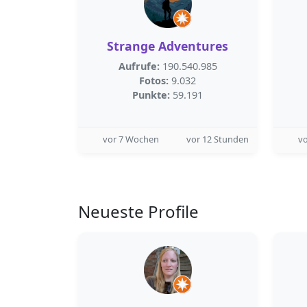
Strange Adventures
Aufrufe:
190.540.985
Fotos:
9.032
Punkte:
59.191
vor 7 Wochen
vor 12 Stunden
v
Neueste Profile