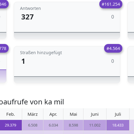
846
#161.254
Antworten
327
0
0
778
#4.564
Straßen hinzugefügt
1
0
3
aufrufe von ka mil
Feb.
März
Apr.
Mai
Juni
Juli
29.379
6.508
6.034
8.598
11.002
18.433