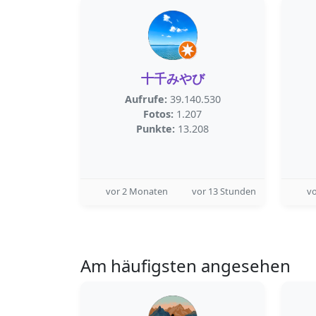
十千みやび
Aufrufe:
39.140.530
Fotos:
1.207
Punkte:
13.208
vor 2 Monaten
vor 13 Stunden
vo
Am häufigsten angesehen