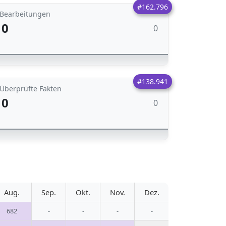
#162.796
Bearbeitungen
0
0
#138.941
Überprüfte Fakten
0
0
Aug.
Sep.
Okt.
Nov.
Dez.
682
-
-
-
-