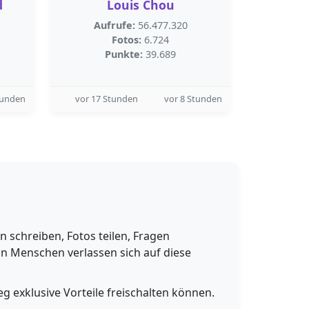
d
Louis Chou
Aufrufe:
56.477.320
Fotos:
6.724
Punkte:
39.689
tunden
vor 17 Stunden
vor 8 Stunden
schreiben, Fotos teilen, Fragen
n Menschen verlassen sich auf diese
g exklusive Vorteile freischalten können.