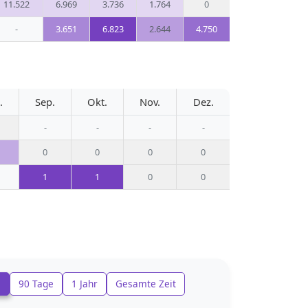
11.522
6.969
3.736
1.764
0
-
3.651
6.823
2.644
4.750
.
Sep.
Okt.
Nov.
Dez.
-
-
-
-
0
0
0
0
1
1
0
0
e
90 Tage
1 Jahr
Gesamte Zeit