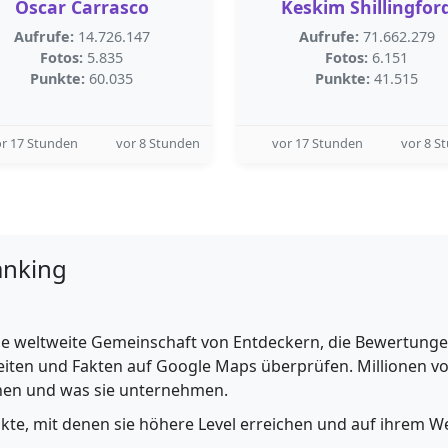
Oscar Carrasco
Keskim Shillingfor
Aufrufe:
14.726.147
Aufrufe:
71.662.279
Fotos:
5.835
Fotos:
6.151
Punkte:
60.035
Punkte:
41.515
r 17 Stunden
vor 8 Stunden
vor 17 Stunden
vor 8 S
anking
e weltweite Gemeinschaft von Entdeckern, die Bewertungen 
iten und Fakten auf Google Maps überprüfen. Millionen vo
ehen und was sie unternehmen.
nkte, mit denen sie höhere Level erreichen und auf ihrem We