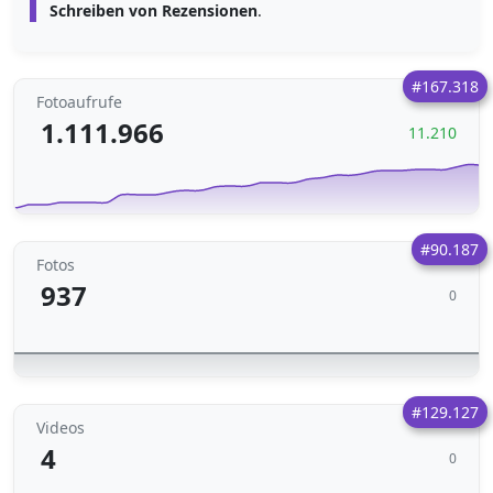
Schreiben von Rezensionen
.
#167.318
Fotoaufrufe
1.111.966
11.210
#90.187
Fotos
937
0
#129.127
Videos
4
0