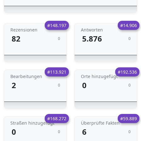
#148.197
#14.906
Rezensionen
Antworten
82
5.876
0
0
#113.921
#192.536
Bearbeitungen
Orte hinzugefügt
2
0
0
0
#168.272
#59.889
Straßen hinzugefügt
Überprüfte Fakten
0
6
0
0