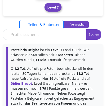
Level 7
Teilen & Einbetten
Vergleichen
Suchen
Pastelaria Belgica
ist ein
Level 7
Local Guide. Wir
erfassen die Statistiken seit
2 Monaten
. Bisher
wurden rund
1,11 Mio.
Fotoaufrufe gesammelt.
Ø
1,2 Tsd.
Aufrufe pro Foto – beeindruckend! In den
letzten 30 Tagen kamen beeindruckende
11,2 Tsd.
neue Aufrufe dazu. Nur
19
Aufrufe Rückstand auf
Didier Brevot
. Level 8 ist in greifbarer Nähe – es
müssen nur noch
1.791
Punkte gesammelt werden.
Ein echter Maps-Allrounder: Neben Fotos zeigt
Pastelaria Belgica ein breit gefächertes Engagement,
etwa für
das Beantworten von Fragen
und
das