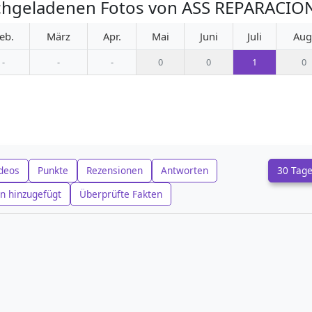
chgeladenen Fotos von ASS REPARACIO
eb.
März
Apr.
Mai
Juni
Juli
Aug
-
-
-
0
0
1
0
deos
Punkte
Rezensionen
Antworten
30 Tag
n hinzugefügt
Überprüfte Fakten