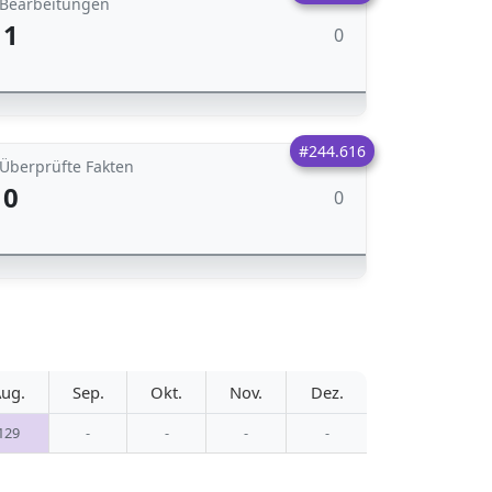
Bearbeitungen
1
0
#244.616
Überprüfte Fakten
0
0
ug.
Sep.
Okt.
Nov.
Dez.
129
-
-
-
-