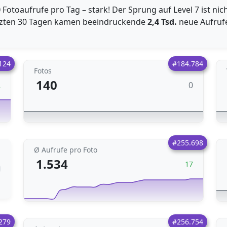
0
Fotoaufrufe pro Tag – stark! Der Sprung auf Level 7 ist ni
tzten 30 Tagen kamen beeindruckende
2,4 Tsd.
neue Aufruf
124
#184.784
Fotos
140
0
2
#255.698
Ø Aufrufe pro Foto
1.534
17
279
#256.754