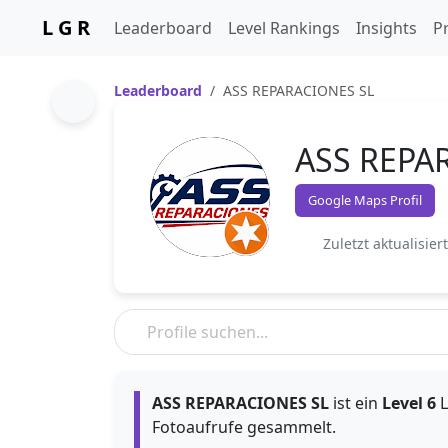
L G R
Leaderboard
Level Rankings
Insights
Pr
Leaderboard
ASS REPARACIONES SL
ASS REPA
Google Maps Profil
Zuletzt aktualisier
ASS REPARACIONES SL
ist ein
Level 6
L
Fotoaufrufe gesammelt.