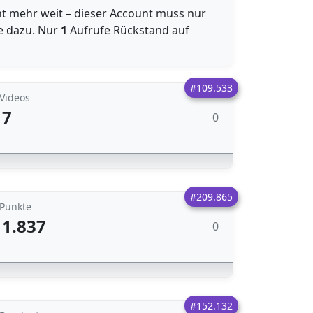
cht mehr weit – dieser Account muss nur
e dazu. Nur
1
Aufrufe Rückstand auf
#109.533
Videos
7
0
#209.865
Punkte
1.837
0
#152.132