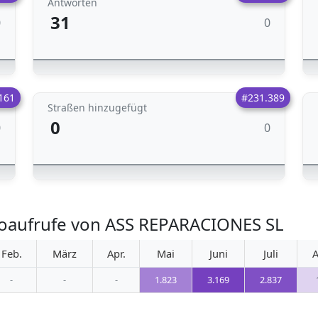
Antworten
31
0
0
161
#231.389
Straßen hinzugefügt
0
0
0
toaufrufe von ASS REPARACIONES SL
Feb.
März
Apr.
Mai
Juni
Juli
A
-
-
-
1.823
3.169
2.837