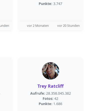
Punkte:
3.747
tunden
vor 2 Monaten
vor 20 Stunden
Trey Ratcliff
8
Aufrufe:
28.358.045.382
Fotos:
42
Punkte:
1.686