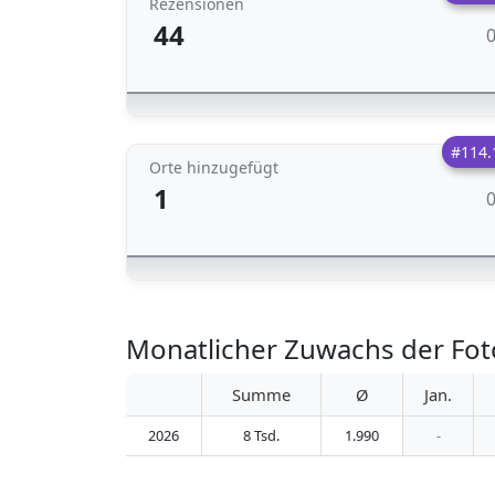
Rezensionen
44
#114.
Orte hinzugefügt
1
Monatlicher Zuwachs der Fo
Summe
Ø
Jan.
2026
8 Tsd.
1.990
-