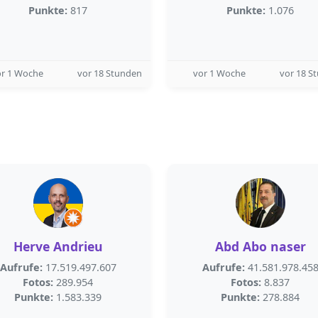
Punkte:
817
Punkte:
1.076
or 1 Woche
vor 18 Stunden
vor 1 Woche
vor 18 S
Herve Andrieu
Abd Abo naser
Aufrufe:
17.519.497.607
Aufrufe:
41.581.978.45
Fotos:
289.954
Fotos:
8.837
Punkte:
1.583.339
Punkte:
278.884