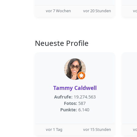
vor 7 Wochen
vor 20 Stunden
v
Neueste Profile
Tammy Caldwell
Aufrufe:
19.274.563
Fotos:
587
Punkte:
6.140
vor 1 Tag
vor 15 Stunden
vo