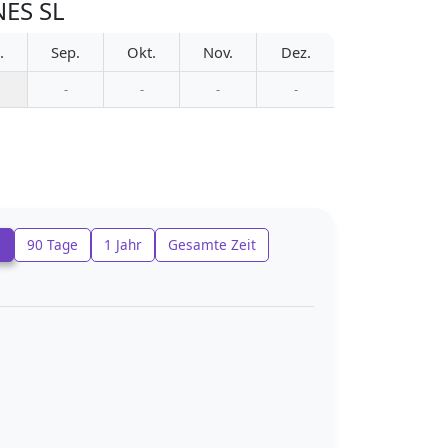
NES SL
.
Sep.
Okt.
Nov.
Dez.
-
-
-
-
e
90 Tage
1 Jahr
Gesamte Zeit