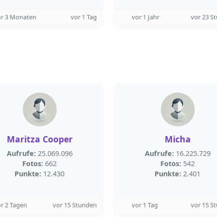
or 3 Monaten
vor 1 Tag
vor 1 Jahr
vor 23 S
Maritza Cooper
Micha
Aufrufe:
25.069.096
Aufrufe:
16.225.729
Fotos:
662
Fotos:
542
Punkte:
12.430
Punkte:
2.401
r 2 Tagen
vor 15 Stunden
vor 1 Tag
vor 15 S