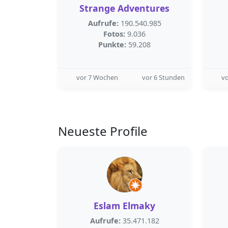
Strange Adventures
Aufrufe:
190.540.985
Fotos:
9.036
Punkte:
59.208
vor 7 Wochen
vor 6 Stunden
v
Neueste Profile
Eslam Elmaky
Aufrufe:
35.471.182