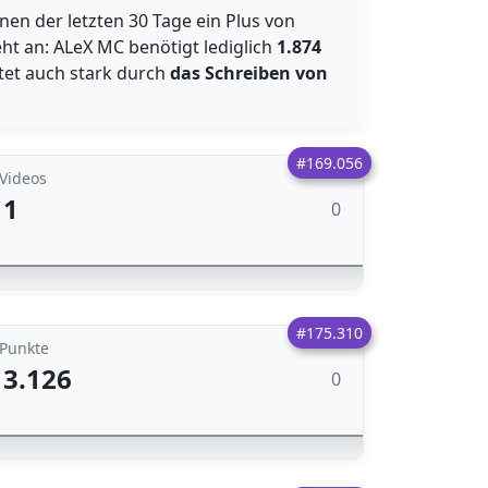
nen der letzten 30 Tage ein Plus von
eht an: ALeX MC benötigt lediglich
1.874
ktet auch stark durch
das Schreiben von
#169.056
Videos
1
0
#175.310
Punkte
3.126
0