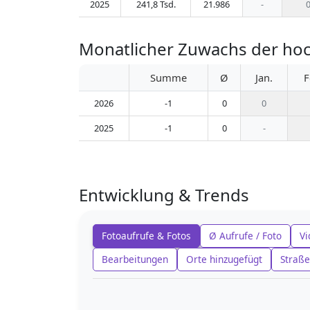
2025
241,8 Tsd.
21.986
-
Monatlicher Zuwachs der ho
Summe
Ø
Jan.
F
2026
-1
0
0
2025
-1
0
-
Entwicklung & Trends
Fotoaufrufe & Fotos
Ø Aufrufe / Foto
Vi
Bearbeitungen
Orte hinzugefügt
Straße