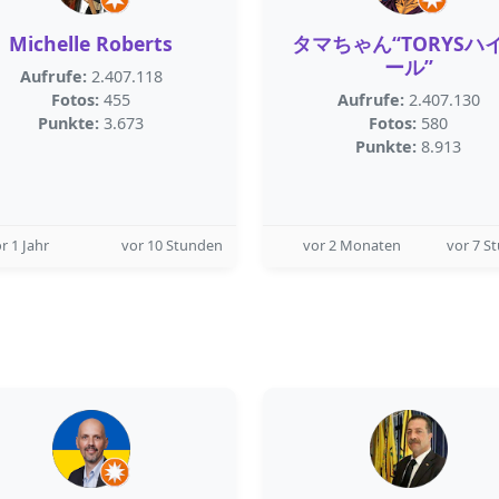
Michelle Roberts
タマちゃん“TORYSハ
ール”
Aufrufe:
2.407.118
Fotos:
455
Aufrufe:
2.407.130
Punkte:
3.673
Fotos:
580
Punkte:
8.913
r 1 Jahr
vor 10 Stunden
vor 2 Monaten
vor 7 S