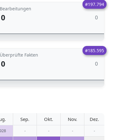
#197.794
Bearbeitungen
0
0
#185.595
Überprüfte Fakten
0
0
ug.
Sep.
Okt.
Nov.
Dez.
.928
-
-
-
-