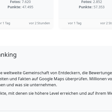
Fotos:
7.620
Fotos:
2.852
Punkte:
47.495
Punkte:
57.353
r 1 Tag
vor 2 Stunden
vor 1 Tag
vor 2 S
anking
e weltweite Gemeinschaft von Entdeckern, die Bewertungen 
iten und Fakten auf Google Maps überprüfen. Millionen vo
ehen und was sie unternehmen.
nkte, mit denen sie höhere Level erreichen und auf ihrem We