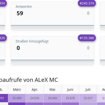
454
#240.374
Antworten
59
0
0
326
#135.386
Straßen hinzugefügt
0
0
0
oaufrufe von ALeX MC
b.
März
Apr.
Mai
Juni
Juli
A
072
35.499
24.535
29.269
25.878
25.027
3