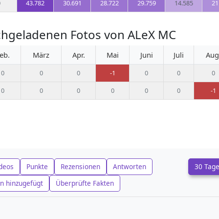
0
43.782
30.691
28.722
29.759
14.585
21
chgeladenen Fotos von ALeX MC
eb.
März
Apr.
Mai
Juni
Juli
Aug
0
0
0
-1
0
0
0
0
0
0
0
0
0
-1
deos
Punkte
Rezensionen
Antworten
30 Tag
n hinzugefügt
Überprüfte Fakten