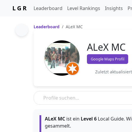
L G R
Leaderboard
Level Rankings
Insights
Pr
Leaderboard
ALeX MC
ALeX MC
Google Maps Profil
Zuletzt aktualisier
ALeX MC
ist ein
Level 6
Local Guide. Wir
gesammelt.