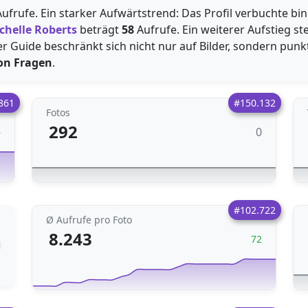
ufrufe. Ein starker Aufwärtstrend: Das Profil verbuchte bin
chelle Roberts
beträgt
58
Aufrufe. Ein weiterer Aufstieg st
ieser Guide beschränkt sich nicht nur auf Bilder, sondern pun
on Fragen
.
861
#150.132
Fotos
292
0
6
#102.722
Ø Aufrufe pro Foto
8.243
72