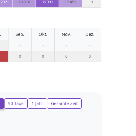
.202
19.316
36.331
17.453
0
.
Sep.
Okt.
Nov.
Dez.
-
-
-
-
0
0
0
0
e
90 Tage
1 Jahr
Gesamte Zeit