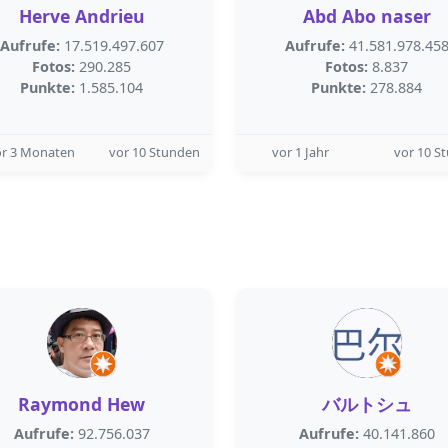
Herve Andrieu
Abd Abo naser
Aufrufe:
17.519.497.607
Aufrufe:
41.581.978.45
Fotos:
290.285
Fotos:
8.837
Punkte:
1.585.104
Punkte:
278.884
or 3 Monaten
vor 10 Stunden
vor 1 Jahr
vor 10 S
Raymond Hew
バルトシュ
Aufrufe:
92.756.037
Aufrufe:
40.141.860