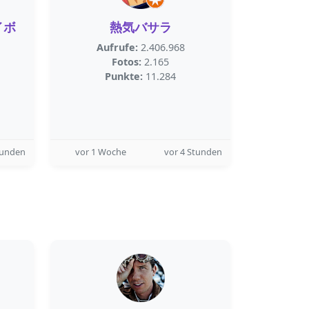
イボ
熱気バサラ
Aufrufe:
2.406.968
Fotos:
2.165
Punkte:
11.284
tunden
vor 1 Woche
vor 4 Stunden