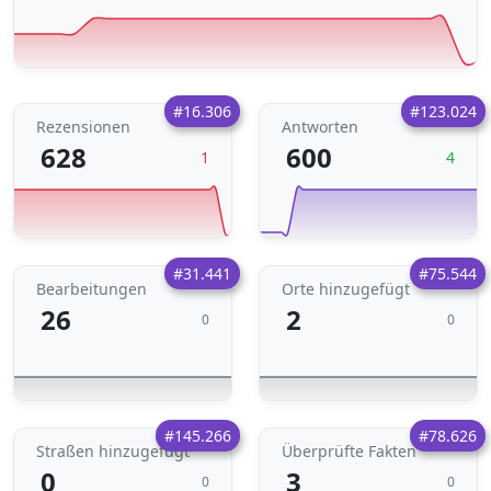
#16.306
#123.024
Rezensionen
Antworten
628
600
1
4
#31.441
#75.544
Bearbeitungen
Orte hinzugefügt
26
2
0
0
#145.266
#78.626
Straßen hinzugefügt
Überprüfte Fakten
0
3
0
0