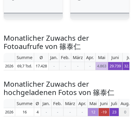
Monatlicher Zuwachs der
Fotoaufrufe von 篠泰仁
Summe
Ø
Jan.
Feb.
März
Apr.
Mai
Juni
Juli
2026
69,7 Tsd.
17.428
-
-
-
-
4.863
29.739
32.7
Monatlicher Zuwachs der
hochgeladenen Fotos von 篠泰仁
Summe
Ø
Jan.
Feb.
März
Apr.
Mai
Juni
Juli
Aug.
2026
16
4
-
-
-
-
12
-19
23
0