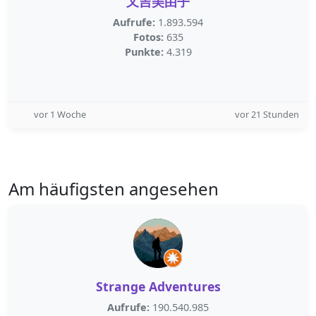
又吉美由子
Aufrufe:
1.893.594
Fotos:
635
Punkte:
4.319
vor 1 Woche
vor 21 Stunden
Am häufigsten angesehen
Strange Adventures
Aufrufe:
190.540.985