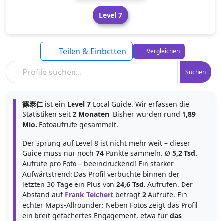
Level 7
Teilen & Einbetten
Vergleichen
Suchen
篠泰仁
ist ein
Level 7
Local Guide. Wir erfassen die
Statistiken seit
2 Monaten
. Bisher wurden rund
1,89
Mio.
Fotoaufrufe gesammelt.
Der Sprung auf Level 8 ist nicht mehr weit – dieser
Guide muss nur noch
74
Punkte sammeln. Ø
5,2 Tsd.
Aufrufe pro Foto – beeindruckend! Ein starker
Aufwärtstrend: Das Profil verbuchte binnen der
letzten 30 Tage ein Plus von
24,6 Tsd.
Aufrufen. Der
Abstand auf
Frank Teichert
beträgt
2
Aufrufe. Ein
echter Maps-Allrounder: Neben Fotos zeigt das Profil
ein breit gefächertes Engagement, etwa für
das