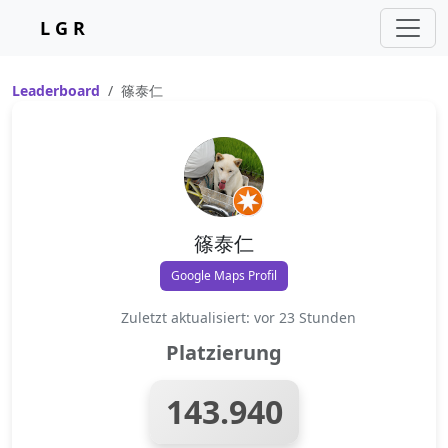
L G R
Leaderboard
篠泰仁
篠泰仁
Google Maps Profil
Zuletzt aktualisiert: vor 23 Stunden
Platzierung
143.940