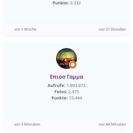
Punkte:
3.332
vor 1 Woche
vor 21 Stunden
Επιοσ Γαμμα
Aufrufe:
1.893.673
Fotos:
2.475
Punkte:
15.444
vor 3 Monaten
vor 44 Minuten