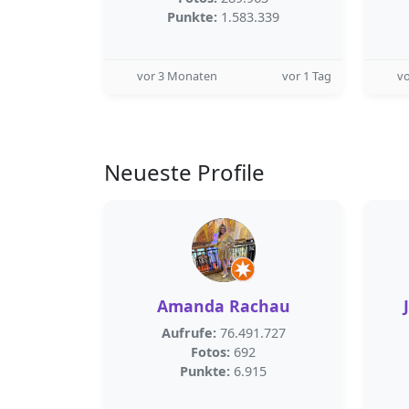
Punkte:
1.583.339
vor 3 Monaten
vor 1 Tag
v
Neueste Profile
Amanda Rachau
Aufrufe:
76.491.727
Fotos:
692
Punkte:
6.915