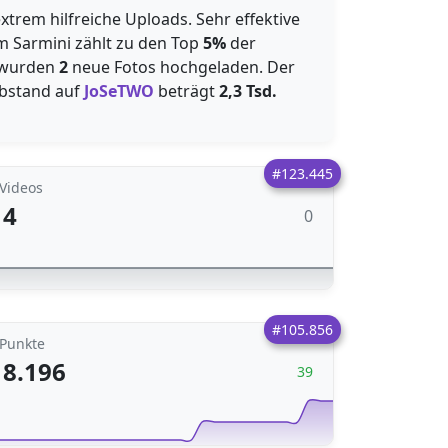
extrem hilfreiche Uploads. Sehr effektive
m Sarmini zählt zu den Top
5%
der
 wurden
2
neue Fotos hochgeladen. Der
bstand auf
JoSeTWO
beträgt
2,3 Tsd.
#123.445
Videos
4
0
#105.856
Punkte
8.196
39