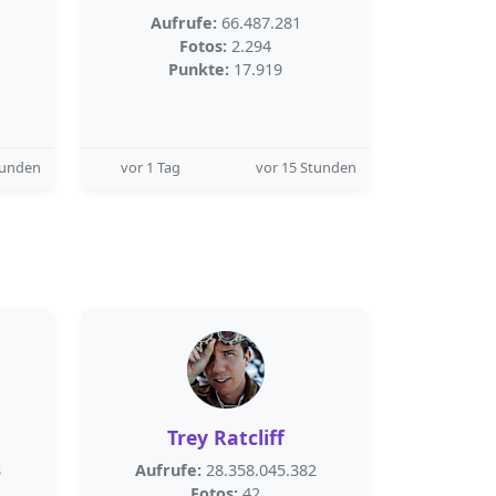
Aufrufe:
66.487.281
Fotos:
2.294
Punkte:
17.919
tunden
vor 1 Tag
vor 15 Stunden
Trey Ratcliff
8
Aufrufe:
28.358.045.382
Fotos:
42