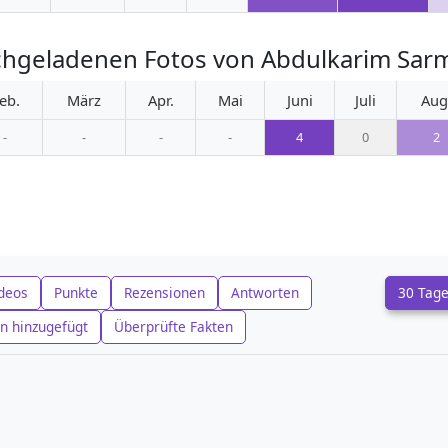
hgeladenen Fotos von Abdulkarim Sarm
eb.
März
Apr.
Mai
Juni
Juli
Aug
-
-
-
-
4
0
2
deos
Punkte
Rezensionen
Antworten
30 Tag
n hinzugefügt
Überprüfte Fakten