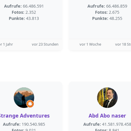
Aufrufe:
66.486.591
Aufrufe:
66.486.859
Fotos:
2.352
Fotos:
2.675
Punkte:
43.813
Punkte:
48.255
r 1 Jahr
vor 23 Stunden
vor 1 Woche
vor 18 S
Strange Adventures
Abd Abo naser
Aufrufe:
190.540.985
Aufrufe:
41.581.978.45
Fotos:
9.021
Fotos:
8.841