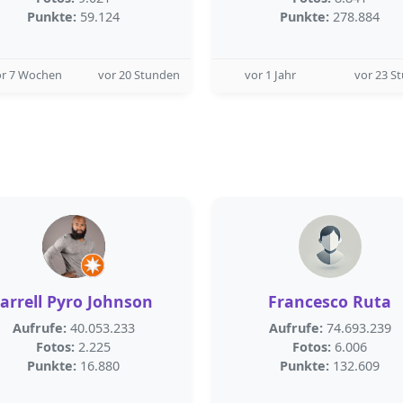
Punkte:
59.124
Punkte:
278.884
or 7 Wochen
vor 20 Stunden
vor 1 Jahr
vor 23 S
Jarrell Pyro Johnson
Francesco Ruta
Aufrufe:
40.053.233
Aufrufe:
74.693.239
Fotos:
2.225
Fotos:
6.006
Punkte:
16.880
Punkte:
132.609