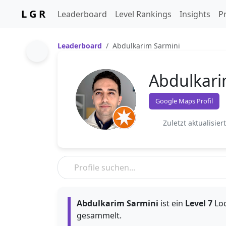
L G R
Leaderboard
Level Rankings
Insights
Pr
Leaderboard
Abdulkarim Sarmini
Abdulkari
Google Maps Profil
Zuletzt aktualisier
Abdulkarim Sarmini
ist ein
Level 7
Loc
gesammelt.