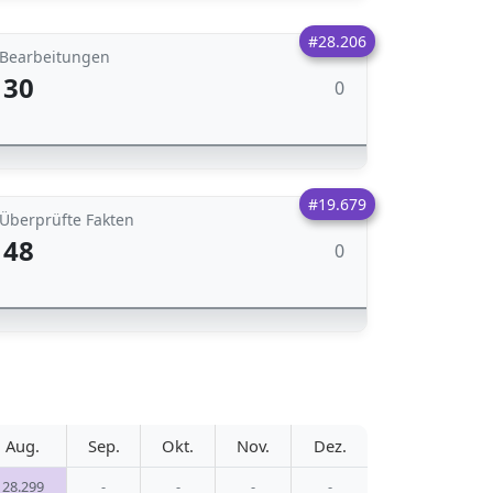
#28.206
Bearbeitungen
30
0
#19.679
Überprüfte Fakten
48
0
Aug.
Sep.
Okt.
Nov.
Dez.
28.299
-
-
-
-