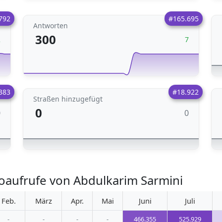
792
#165.695
Antworten
300
2
7
383
#18.922
Straßen hinzugefügt
0
0
0
oaufrufe von Abdulkarim Sarmini
Feb.
März
Apr.
Mai
Juni
Juli
-
-
-
-
466.355
525.929