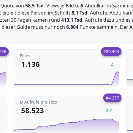
en Quote von
58,5 Tsd.
Views je Bild teilt Abdulkarim Sarmini 
erzielt diese Person im Schnitt
8,1 Tsd.
Aufrufe. Abdulkari
letzten 30 Tagen kamen rund
413,1 Tsd.
Aufrufe dazu und es
 – dieser Guide muss nur noch
6.804
Punkte sammeln. Der A
626
#80.494
Fotos
1.136
8
2
#4.277
Ø Aufrufe pro Foto
58.523
261