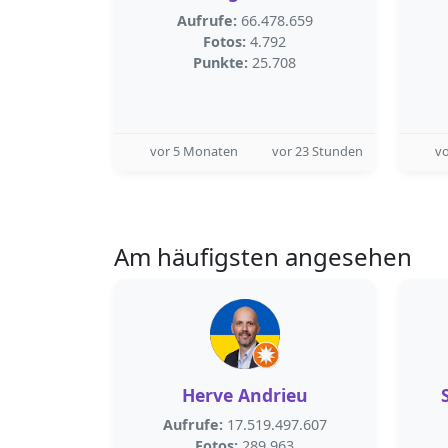
Aufrufe:
66.478.659
Fotos:
4.792
Punkte:
25.708
vor 5 Monaten
vor 23 Stunden
vo
Am häufigsten angesehen
Herve Andrieu
Aufrufe:
17.519.497.607
Fotos:
289.963