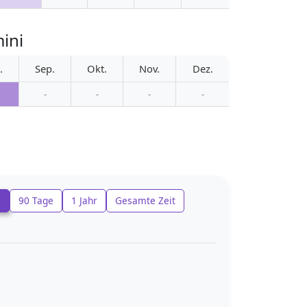
ini
.
Sep.
Okt.
Nov.
Dez.
-
-
-
-
e
90 Tage
1 Jahr
Gesamte Zeit