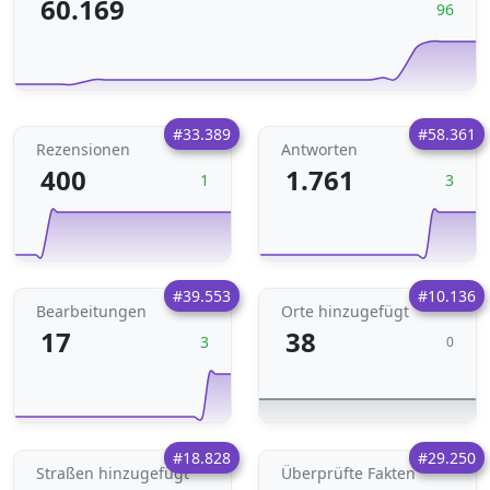
60.169
96
#33.389
#58.361
Rezensionen
Antworten
400
1.761
1
3
#39.553
#10.136
Bearbeitungen
Orte hinzugefügt
17
38
3
0
#18.828
#29.250
Straßen hinzugefügt
Überprüfte Fakten