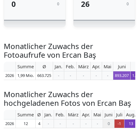
0
26
0
0
Monatlicher Zuwachs der
Fotoaufrufe von Ercan Baş
Summe
Ø
Jan.
Feb.
März
Apr.
Mai
Juni
2026
1,99 Mio.
663.725
-
-
-
-
-
893.207
1.0
Monatlicher Zuwachs der
hochgeladenen Fotos von Ercan Baş
Summe
Ø
Jan.
Feb.
März
Apr.
Mai
Juni
Juli
Aug.
2026
12
4
-
-
-
-
-
0
-1
13