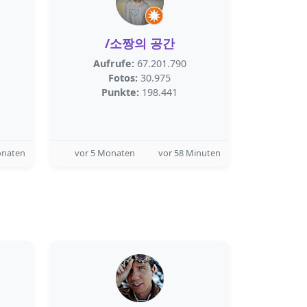
/소짱의 공간
Aufrufe:
67.201.790
Fotos:
30.975
Punkte:
198.441
onaten
vor 5 Monaten
vor 58 Minuten