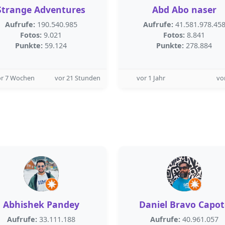
Strange Adventures
Abd Abo naser
Aufrufe:
190.540.985
Aufrufe:
41.581.978.45
Fotos:
9.021
Fotos:
8.841
Punkte:
59.124
Punkte:
278.884
or 7 Wochen
vor 21 Stunden
vor 1 Jahr
vo
Abhishek Pandey
Daniel Bravo Capot
Aufrufe:
33.111.188
Aufrufe:
40.961.057