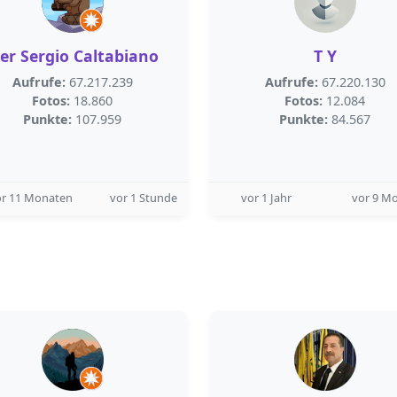
ier Sergio Caltabiano
T Y
Aufrufe:
67.217.239
Aufrufe:
67.220.130
Fotos:
18.860
Fotos:
12.084
Punkte:
107.959
Punkte:
84.567
or 11 Monaten
vor 1 Stunde
vor 1 Jahr
vor 9 M