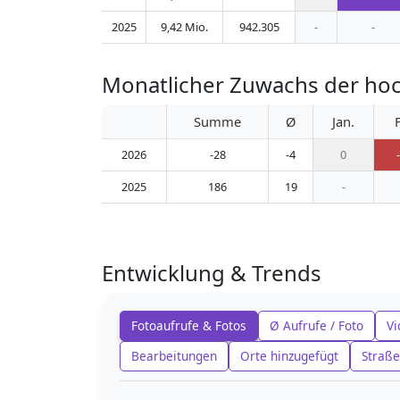
2025
9,42 Mio.
942.305
-
-
Monatlicher Zuwachs der ho
Summe
Ø
Jan.
2026
-28
-4
0
2025
186
19
-
Entwicklung & Trends
Fotoaufrufe & Fotos
Ø Aufrufe / Foto
Vi
Bearbeitungen
Orte hinzugefügt
Straße