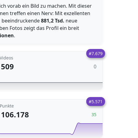
ich vorab ein Bild zu machen. Mit dieser
en treffen einen Nerv: Mit exzellenten
en beeindruckende
881,2 Tsd.
neue
en Fotos zeigt das Profil ein breit
sionen
.
#7.679
Videos
509
0
#5.571
Punkte
106.178
35