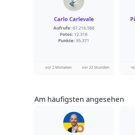
Carlo Carlevale
P
Aufrufe:
67.216.568
Fotos:
12.318
Punkte:
95.371
vor 2 Monaten
vor 22 Stunden
v
Am häufigsten angesehen