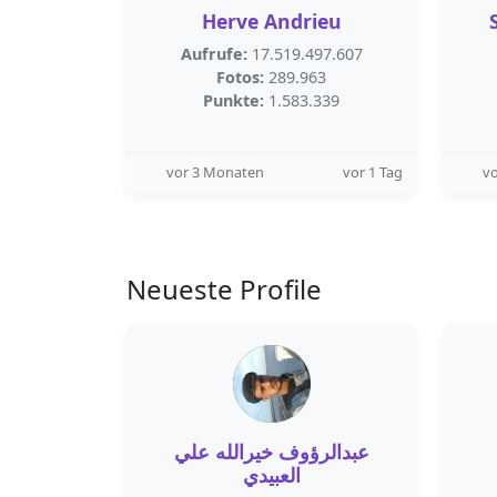
Herve Andrieu
Aufrufe:
17.519.497.607
Fotos:
289.963
Punkte:
1.583.339
vor 3 Monaten
vor 1 Tag
v
Neueste Profile
‫عبدالرؤوف خيرالله علي