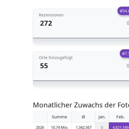
#54.
Rezensionen
272
#7.
Orte hinzugefügt
55
Monatlicher Zuwachs der Fo
Summe
Ø
Jan.
Feb.
2026
10,74 Mio.
1.342.567
0
4.821.189