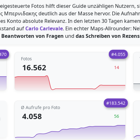
eigesteuerte Fotos hilft dieser Guide unzähligen Nutzern, s
ος Μπερνιδακης deutlich aus der Masse hervor. Die Aufnahm
ses Konto absolute Relevanz. In den letzten 30 Tagen kam
kstand auf
Carlo Carlevale
. Ein echter Maps-Allrounder: Neb
 Beantworten von Fragen
und
das Schreiben von Rezen
470
#4.055
Fotos
16.562
1
14
#183.542
Ø Aufrufe pro Foto
4.058
56