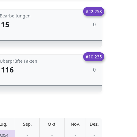
#42.258
Bearbeitungen
15
0
#10.235
Überprüfte Fakten
116
0
Aug.
Sep.
Okt.
Nov.
Dez.
9.054
-
-
-
-