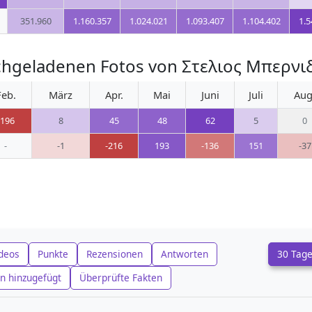
351.960
1.160.357
1.024.021
1.093.407
1.104.402
1.5
chgeladenen Fotos von Στελιος Μπερνι
Feb.
März
Apr.
Mai
Juni
Juli
Aug
-196
8
45
48
62
5
0
-
-1
-216
193
-136
151
-37
deos
Punkte
Rezensionen
Antworten
30 Tag
n hinzugefügt
Überprüfte Fakten