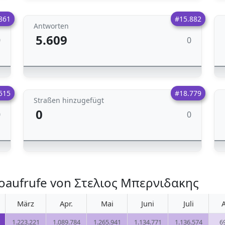
861
#15.882
Antworten
5.609
0
0
515
#18.779
Straßen hinzugefügt
0
0
0
toaufrufe von Στελιος Μπερνιδακης
März
Apr.
Mai
Juni
Juli
1.223.221
1.089.784
1.265.941
1.134.771
1.136.574
6