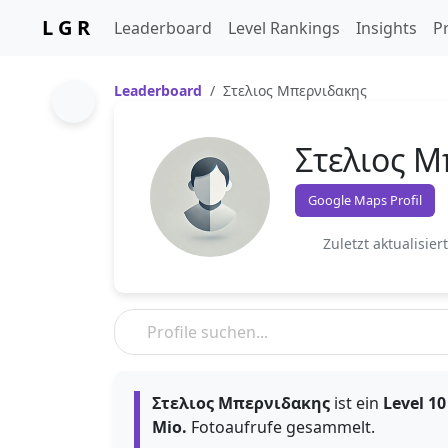
L G R
Leaderboard
Level Rankings
Insights
Pr
Leaderboard
Στελιος Μπερνιδακης
Στελιος Μ
Google Maps Profil
Zuletzt aktualisier
Στελιος Μπερνιδακης
ist ein
Level 10
Mio.
Fotoaufrufe gesammelt.