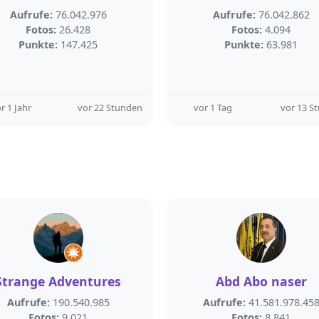
Aufrufe:
76.042.976
Aufrufe:
76.042.862
Fotos:
26.428
Fotos:
4.094
Punkte:
147.425
Punkte:
63.981
r 1 Jahr
vor 22 Stunden
vor 1 Tag
vor 13 S
Strange Adventures
Abd Abo naser
Aufrufe:
190.540.985
Aufrufe:
41.581.978.45
Fotos:
9.021
Fotos:
8.841