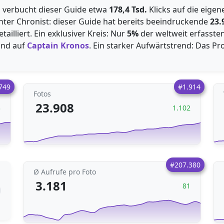
h verbucht dieser Guide etwa
178,4 Tsd.
Klicks auf die eigen
hter Chronist: dieser Guide hat bereits beeindruckende
23.
lliert. Ein exklusiver Kreis: Nur
5%
der weltweit erfasste
and auf
Captain Kronos
. Ein starker Aufwärtstrend: Das Pr
749
#1.914
Fotos
23.908
3
1.102
#207.380
Ø Aufrufe pro Foto
3.181
81