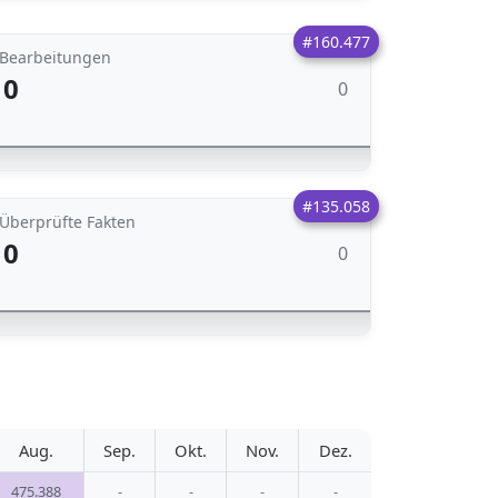
#160.477
Bearbeitungen
0
0
#135.058
Überprüfte Fakten
0
0
Aug.
Sep.
Okt.
Nov.
Dez.
475.388
-
-
-
-