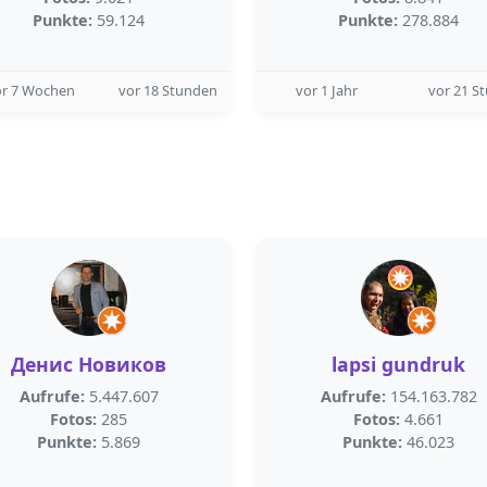
Punkte:
59.124
Punkte:
278.884
or 7 Wochen
vor 18 Stunden
vor 1 Jahr
vor 21 S
Денис Новиков
lapsi gundruk
Aufrufe:
5.447.607
Aufrufe:
154.163.782
Fotos:
285
Fotos:
4.661
Punkte:
5.869
Punkte:
46.023