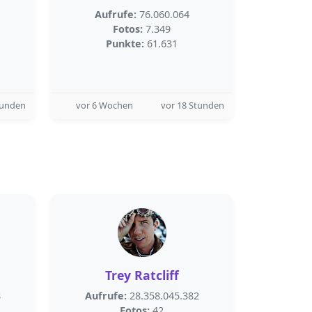
Aufrufe:
76.060.064
Fotos:
7.349
Punkte:
61.631
tunden
vor 6 Wochen
vor 18 Stunden
Trey Ratcliff
8
Aufrufe:
28.358.045.382
Fotos:
42