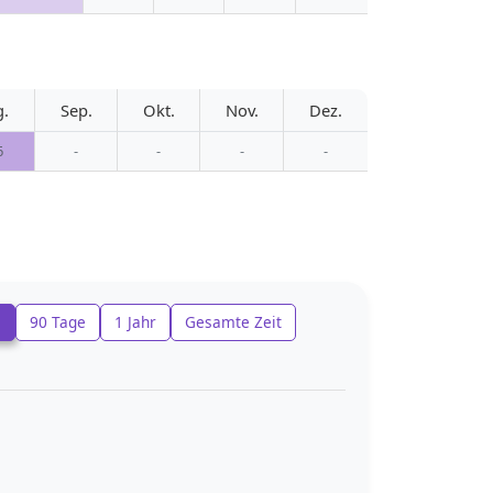
g.
Sep.
Okt.
Nov.
Dez.
6
-
-
-
-
e
90 Tage
1 Jahr
Gesamte Zeit