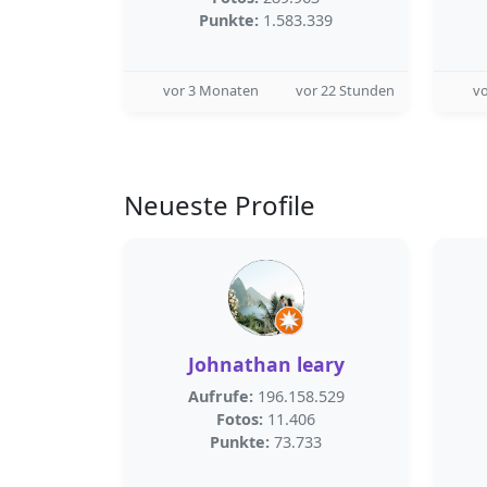
Punkte:
1.583.339
vor 3 Monaten
vor 22 Stunden
v
Neueste Profile
Johnathan leary
Aufrufe:
196.158.529
Fotos:
11.406
Punkte:
73.733