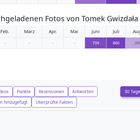
chgeladenen Fotos von Tomek Gwizdała
Feb.
März
Apr.
Mai
Juni
Juli
Au
-
-
-
-
799
860
28
deos
Punkte
Rezensionen
Antworten
30 Tag
n hinzugefügt
Überprüfte Fakten