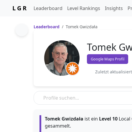
L G R
Leaderboard
Level Rankings
Insights
Pr
Leaderboard
Tomek Gwizdała
Tomek Gw
Google Maps Profil
Zuletzt aktualisier
Tomek Gwizdała
ist ein
Level 10
Local 
gesammelt.