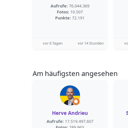
Aufrufe:
76.044.369
Fotos:
10.507
Punkte:
72.191
vor 6 Tagen
vor 14 Stunden
vo
Am häufigsten angesehen
Herve Andrieu
Aufrufe:
17.519.497.607
Fotos:
289.963