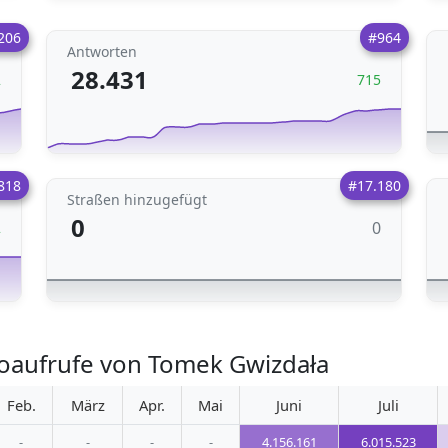
206
#964
Antworten
28.431
2
715
818
#17.180
Straßen hinzugefügt
0
0
2
oaufrufe von Tomek Gwizdała
Feb.
März
Apr.
Mai
Juni
Juli
-
-
-
-
4.156.161
6.015.523