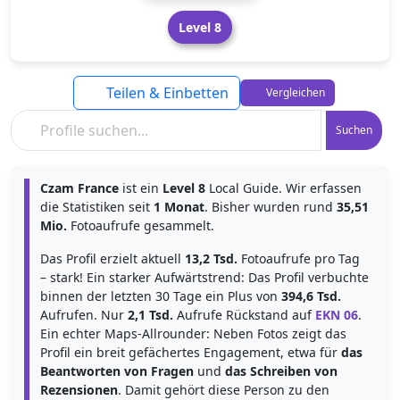
Level 8
Teilen & Einbetten
Vergleichen
Suchen
Czam France
ist ein
Level 8
Local Guide. Wir erfassen
die Statistiken seit
1 Monat
. Bisher wurden rund
35,51
Mio.
Fotoaufrufe gesammelt.
Das Profil erzielt aktuell
13,2 Tsd.
Fotoaufrufe pro Tag
– stark! Ein starker Aufwärtstrend: Das Profil verbuchte
binnen der letzten 30 Tage ein Plus von
394,6 Tsd.
Aufrufen. Nur
2,1 Tsd.
Aufrufe Rückstand auf
EKN 06
.
Ein echter Maps-Allrounder: Neben Fotos zeigt das
Profil ein breit gefächertes Engagement, etwa für
das
Beantworten von Fragen
und
das Schreiben von
Rezensionen
. Damit gehört diese Person zu den