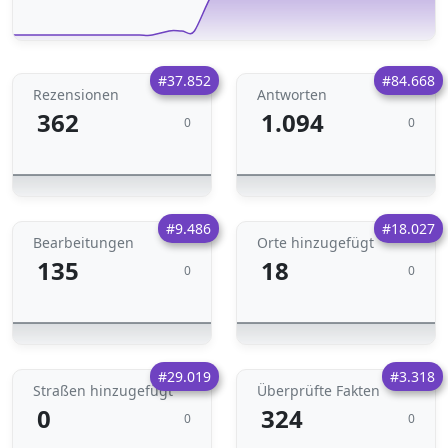
#37.852
#84.668
Rezensionen
Antworten
362
1.094
0
0
#9.486
#18.027
Bearbeitungen
Orte hinzugefügt
135
18
0
0
#29.019
#3.318
Straßen hinzugefügt
Überprüfte Fakten
0
324
0
0