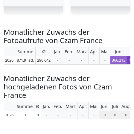
Monatlicher Zuwachs der
Fotoaufrufe von Czam France
Summe
Ø
Jan.
Feb.
März
Apr.
Mai
Juni
J
2026
871,9 Tsd.
290.642
-
-
-
-
-
366.213
47
Monatlicher Zuwachs der
hochgeladenen Fotos von Czam
France
Summe
Ø
Jan.
Feb.
März
Apr.
Mai
Juni
Juli
Aug.
2026
0
0
-
-
-
-
-
0
0
0