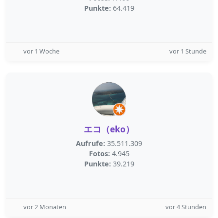
Punkte:
64.419
vor 1 Woche
vor 1 Stunde
エコ（eko）
Aufrufe:
35.511.309
Fotos:
4.945
Punkte:
39.219
vor 2 Monaten
vor 4 Stunden