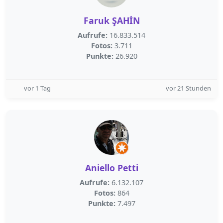
Faruk ŞAHİN
Aufrufe:
16.833.514
Fotos:
3.711
Punkte:
26.920
vor 1 Tag
vor 21 Stunden
Aniello Petti
Aufrufe:
6.132.107
Fotos:
864
Punkte:
7.497