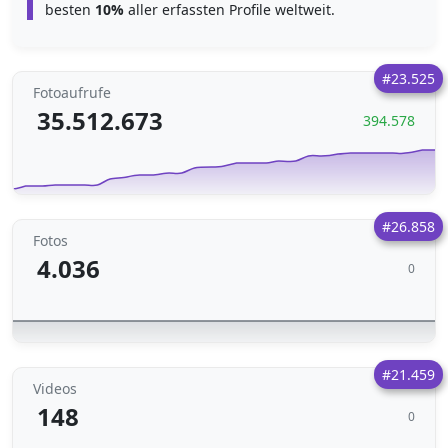
besten
10%
aller erfassten Profile weltweit.
#23.525
Fotoaufrufe
35.512.673
394.578
#26.858
Fotos
4.036
0
#21.459
Videos
148
0