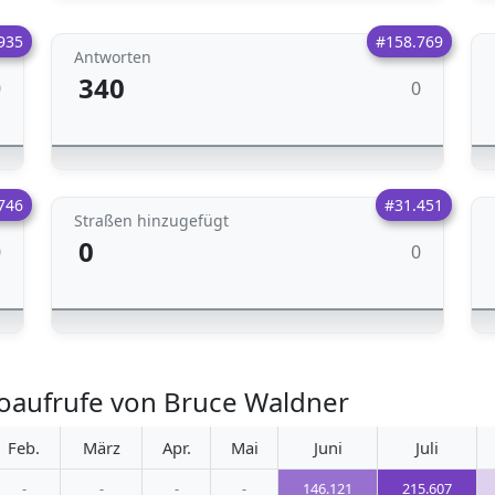
935
#158.769
Antworten
340
0
0
746
#31.451
Straßen hinzugefügt
0
0
0
oaufrufe von Bruce Waldner
Feb.
März
Apr.
Mai
Juni
Juli
-
-
-
-
146.121
215.607