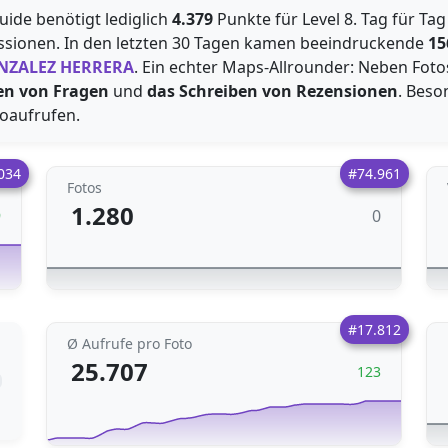
Guide benötigt lediglich
4.379
Punkte für Level 8. Tag für Ta
sionen. In den letzten 30 Tagen kamen beeindruckende
15
NZALEZ HERRERA
. Ein echter Maps-Allrounder: Neben Fotos
en von Fragen
und
das Schreiben von Rezensionen
. Beso
oaufrufen.
034
#74.961
Fotos
1.280
0
9
#17.812
Ø Aufrufe pro Foto
25.707
123