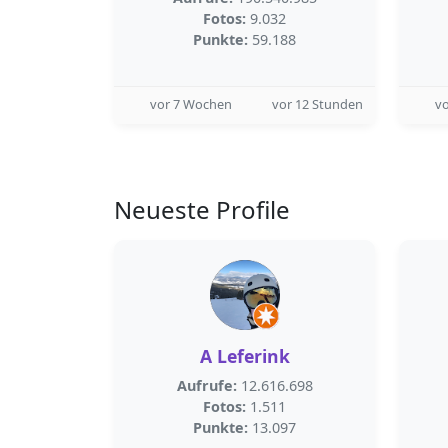
Fotos:
9.032
Punkte:
59.188
vor 7 Wochen
vor 12 Stunden
v
Neueste Profile
A Leferink
Aufrufe:
12.616.698
Fotos:
1.511
Punkte:
13.097