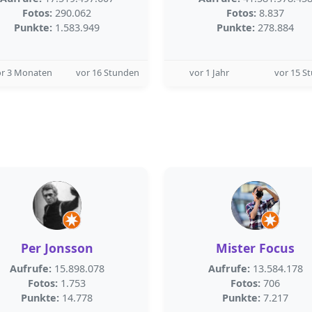
Fotos:
290.062
Fotos:
8.837
Punkte:
1.583.949
Punkte:
278.884
or 3 Monaten
vor 16 Stunden
vor 1 Jahr
vor 15 S
Per Jonsson
Mister Focus
Aufrufe:
15.898.078
Aufrufe:
13.584.178
Fotos:
1.753
Fotos:
706
Punkte:
14.778
Punkte:
7.217