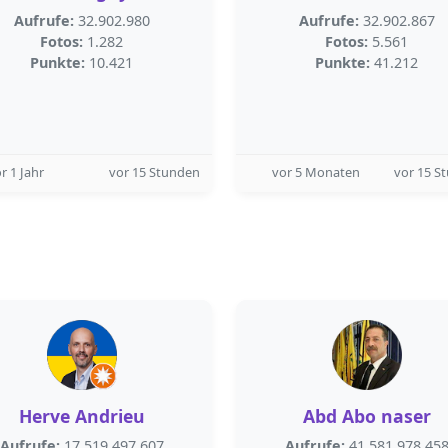
Aufrufe:
32.902.980
Aufrufe:
32.902.867
Fotos:
1.282
Fotos:
5.561
Punkte:
10.421
Punkte:
41.212
r 1 Jahr
vor 15 Stunden
vor 5 Monaten
vor 15 S
Herve Andrieu
Abd Abo naser
Aufrufe:
17.519.497.607
Aufrufe:
41.581.978.45