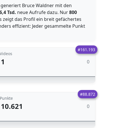
g generiert Bruce Waldner mit den
6,4 Tsd.
neue Aufrufe dazu. Nur
800
 zeigt das Profil ein breit gefächertes
nders effizient: Jeder gesammelte Punkt
#161.193
Videos
1
0
#88.872
Punkte
10.621
0