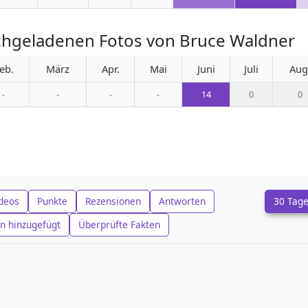
chgeladenen Fotos von Bruce Waldner
eb.
März
Apr.
Mai
Juni
Juli
Aug
-
-
-
-
14
0
0
deos
Punkte
Rezensionen
Antworten
30 Tag
n hinzugefügt
Überprüfte Fakten