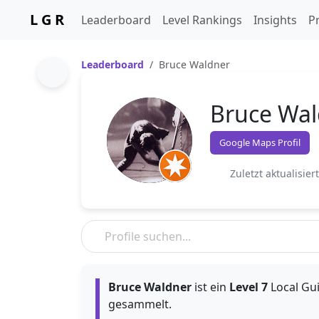
L G R
Leaderboard
Level Rankings
Insights
Pr
Leaderboard
Bruce Waldner
Bruce Wal
Google Maps Profil
Zuletzt aktualisier
Bruce Waldner
ist ein
Level 7
Local Gui
gesammelt.