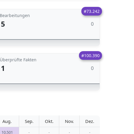
#73.242
Bearbeitungen
5
0
#100.390
Überprüfte Fakten
1
0
Aug.
Sep.
Okt.
Nov.
Dez.
10.501
-
-
-
-