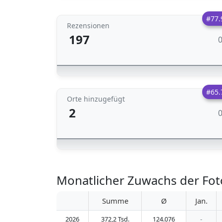
#77.
Rezensionen
197
#65.
Orte hinzugefügt
2
Monatlicher Zuwachs der Fot
Summe
Ø
Jan.
2026
372,2 Tsd.
124.076
-