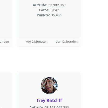
Aufrufe:
32.902.859
Fotos:
3.847
Punkte:
36.456
tunden
vor 2 Monaten
vor 12 Stunden
Trey Ratcliff
8
Aufrufe:
28.358.045.382