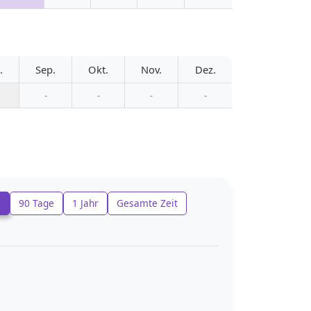
.
Sep.
Okt.
Nov.
Dez.
-
-
-
-
e
90 Tage
1 Jahr
Gesamte Zeit