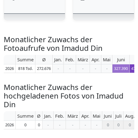
Monatlicher Zuwachs der
Fotoaufrufe von Imadud Din
Summe
Ø
Jan.
Feb.
März
Apr.
Mai
Juni
J
2026
818 Tsd.
272.676
-
-
-
-
-
327.390
471
Monatlicher Zuwachs der
hochgeladenen Fotos von Imadud
Din
Summe
Ø
Jan.
Feb.
März
Apr.
Mai
Juni
Juli
Aug.
2026
0
0
-
-
-
-
-
0
0
0