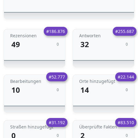
#186.876
#255.687
Rezensionen
Antworten
49
32
0
0
#52.777
#22.144
Bearbeitungen
Orte hinzugefügt
10
14
0
0
#31.192
#83.510
Straßen hinzugefügt
Überprüfte Fakten
0
2
0
0