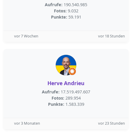
Aufrufe:
190.540.985
Fotos:
9.032
Punkte:
59.191
vor 7 Wochen
vor 18 Stunden
Herve Andrieu
Aufrufe:
17.519.497.607
Fotos:
289.954
Punkte:
1.583.339
vor 3 Monaten
vor 23 Stunden