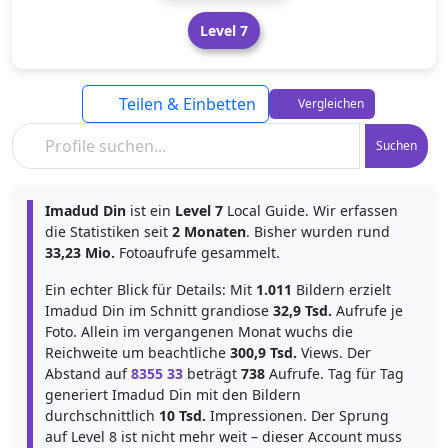
Level 7
Teilen & Einbetten
Vergleichen
Suchen
Imadud Din
ist ein
Level 7
Local Guide. Wir erfassen
die Statistiken seit
2 Monaten
. Bisher wurden rund
33,23 Mio.
Fotoaufrufe gesammelt.
Ein echter Blick für Details: Mit
1.011
Bildern erzielt
Imadud Din im Schnitt grandiose
32,9 Tsd.
Aufrufe je
Foto. Allein im vergangenen Monat wuchs die
Reichweite um beachtliche
300,9 Tsd.
Views. Der
Abstand auf
8355 33
beträgt
738
Aufrufe. Tag für Tag
generiert Imadud Din mit den Bildern
durchschnittlich
10 Tsd.
Impressionen. Der Sprung
auf Level 8 ist nicht mehr weit – dieser Account muss