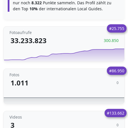
nur noch
8.322
Punkte sammeln. Das Profil zählt zu
den Top
10%
der internationalen Local Guides.
#25.755
Fotoaufrufe
33.233.823
300.850
#86.950
Fotos
1.011
0
#133.662
Videos
3
0