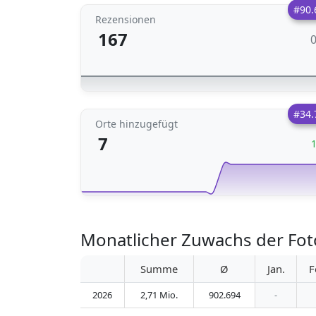
#90.
Rezensionen
167
#34.
Orte hinzugefügt
7
Monatlicher Zuwachs der Fot
Summe
Ø
Jan.
F
2026
2,71 Mio.
902.694
-