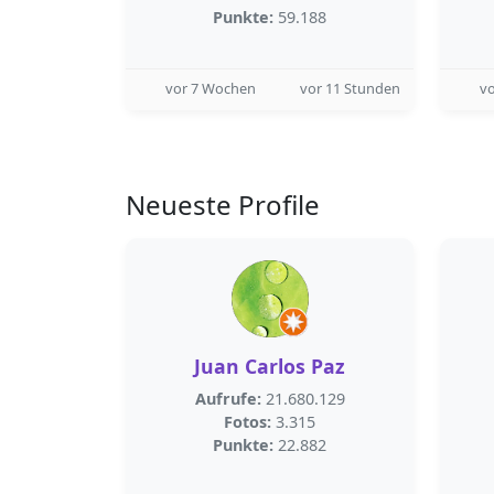
Punkte:
59.188
vor 7 Wochen
vor 11 Stunden
v
Neueste Profile
Juan Carlos Paz
Aufrufe:
21.680.129
Fotos:
3.315
Punkte:
22.882