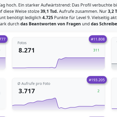
ag hoch. Ein starker Aufwärtstrend: Das Profil verbuchte bi
f diese Weise stolze
39,1 Tsd.
Aufrufe zusammen. Nur
3,2 
unt benötigt lediglich
4.725
Punkte für Level 9. Vielseitig ak
stark durch
das Beantworten von Fragen
und
das Schreib
777
#11.808
Fotos
8.271
0
311
#193.205
Ø Aufrufe pro Foto
3.717
2