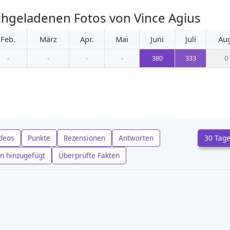
hgeladenen Fotos von Vince Agius
Feb.
März
Apr.
Mai
Juni
Juli
Au
-
-
-
-
380
333
0
deos
Punkte
Rezensionen
Antworten
30 Tag
n hinzugefügt
Überprüfte Fakten