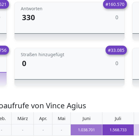
621
#160.570
Antworten
330
0
0
756
#33.085
Straßen hinzugefügt
0
0
1
oaufrufe von Vince Agius
eb.
März
Apr.
Mai
Juni
Juli
-
-
-
-
1.038.701
1.568.733