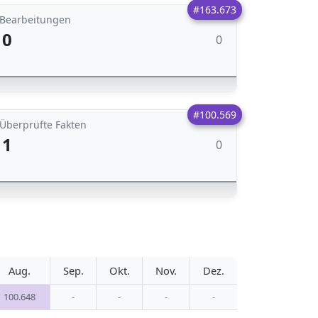
#163.673
Bearbeitungen
0
0
#100.569
Überprüfte Fakten
1
0
Aug.
Sep.
Okt.
Nov.
Dez.
100.648
-
-
-
-