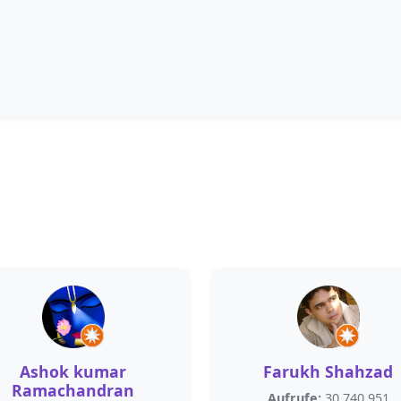
Ashok kumar
Farukh Shahzad
Ramachandran
Aufrufe:
30.740.951