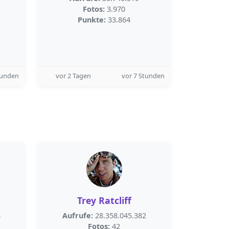
Fotos:
3.970
Punkte:
33.864
tunden
vor 2 Tagen
vor 7 Stunden
Trey Ratcliff
8
Aufrufe:
28.358.045.382
Fotos:
42