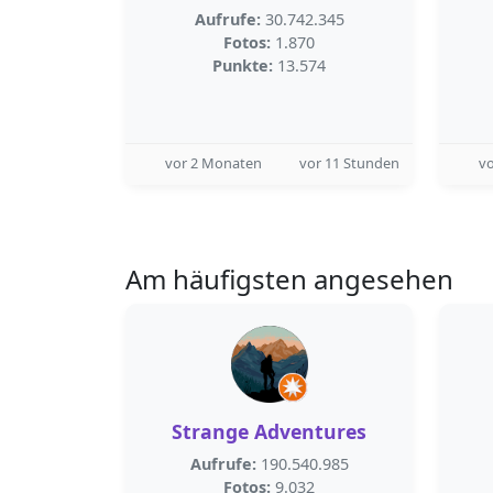
Aufrufe:
30.742.345
Fotos:
1.870
Punkte:
13.574
vor 2 Monaten
vor 11 Stunden
v
Am häufigsten angesehen
Strange Adventures
Aufrufe:
190.540.985
Fotos:
9.032