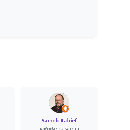
Sameh Rahief
Aufrufe:
30.740.519