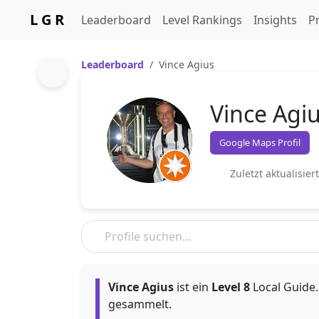
L G R
Leaderboard
Level Rankings
Insights
Pr
Leaderboard
Vince Agius
Vince Agi
Google Maps Profil
Zuletzt aktualisier
Vince Agius
ist ein
Level 8
Local Guide. 
gesammelt.