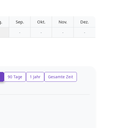
g.
Sep.
Okt.
Nov.
Dez.
-
-
-
-
e
90 Tage
1 Jahr
Gesamte Zeit