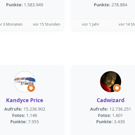
Punkte:
1.583.949
Punkte:
278.884
or 3 Monaten
vor 15 Stunden
vor 1 Jahr
vor 14 S
Kandyce Price
Cadwizard
Aufrufe:
15.236.902
Aufrufe:
12.736.251
Fotos:
1.146
Fotos:
1.601
Punkte:
7.955
Punkte:
3.439