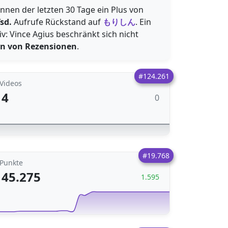
nnen der letzten 30 Tage ein Plus von
Tsd.
Aufrufe Rückstand auf
もりしん
. Ein
tiv: Vince Agius beschränkt sich nicht
en von Rezensionen
.
#124.261
Videos
4
0
#19.768
Punkte
45.275
1.595