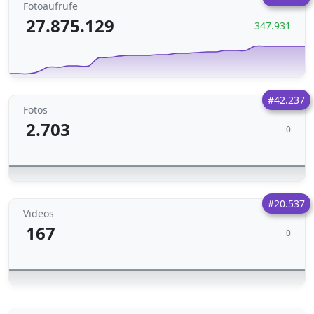
Fotoaufrufe
27.875.129
347.931
#42.237
Fotos
2.703
0
#20.537
Videos
167
0