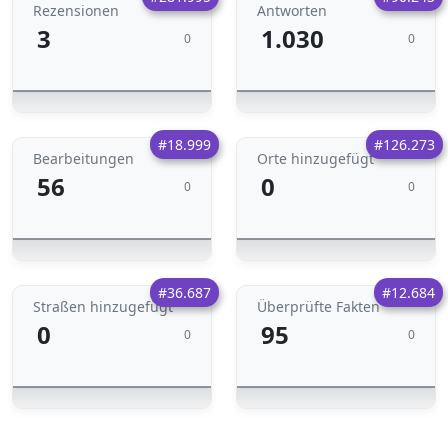
Rezensionen
Antworten
3
1.030
0
0
#18.999
#126.273
Bearbeitungen
Orte hinzugefügt
56
0
0
0
#36.687
#12.684
Straßen hinzugefügt
Überprüfte Fakten
0
95
0
0