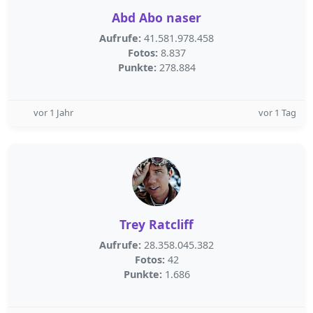
Abd Abo naser
Aufrufe:
41.581.978.458
Fotos:
8.837
Punkte:
278.884
vor 1 Jahr
vor 1 Tag
Trey Ratcliff
Aufrufe:
28.358.045.382
Fotos:
42
Punkte:
1.686