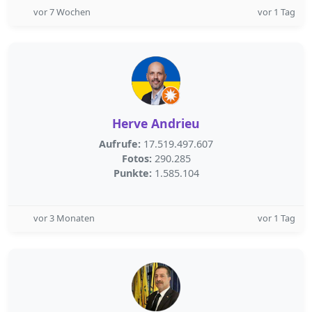
vor 7 Wochen
vor 1 Tag
Herve Andrieu
Aufrufe:
17.519.497.607
Fotos:
290.285
Punkte:
1.585.104
vor 3 Monaten
vor 1 Tag