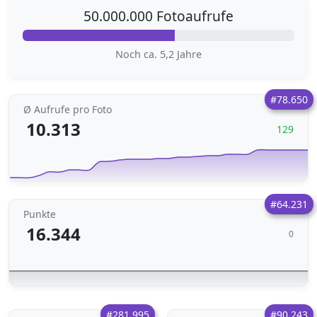
50.000.000 Fotoaufrufe
Noch ca. 5,2 Jahre
#78.650
Ø Aufrufe pro Foto
10.313
129
#64.231
Punkte
16.344
0
#281.995
#90.243