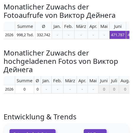
Monatlicher Zuwachs der
Fotoaufrufe von Виктор Дейнега
Summe
Ø
Jan.
Feb.
März
Apr.
Mai
Juni
J
2026
998,2 Tsd.
332.742
-
-
-
-
-
471.787
45
Monatlicher Zuwachs der
hochgeladenen Fotos von Виктор
Дейнега
Summe
Ø
Jan.
Feb.
März
Apr.
Mai
Juni
Juli
Aug.
2026
0
0
-
-
-
-
-
0
0
0
Entwicklung & Trends