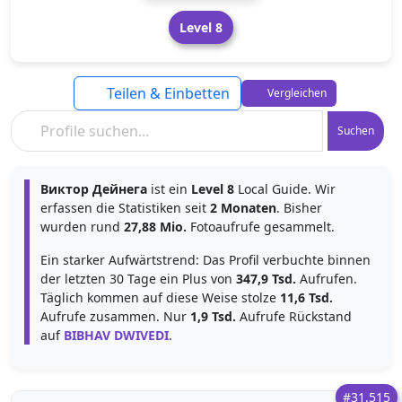
Level 8
Teilen & Einbetten
Vergleichen
Suchen
Виктор Дейнега
ist ein
Level 8
Local Guide. Wir
erfassen die Statistiken seit
2 Monaten
. Bisher
wurden rund
27,88 Mio.
Fotoaufrufe gesammelt.
Ein starker Aufwärtstrend: Das Profil verbuchte binnen
der letzten 30 Tage ein Plus von
347,9 Tsd.
Aufrufen.
Täglich kommen auf diese Weise stolze
11,6 Tsd.
Aufrufe zusammen. Nur
1,9 Tsd.
Aufrufe Rückstand
auf
BIBHAV DWIVEDI
.
#31.515