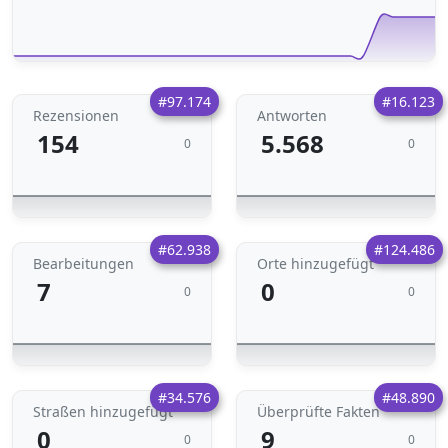
#97.174
#16.123
Rezensionen
Antworten
154
5.568
0
0
#62.938
#124.486
Bearbeitungen
Orte hinzugefügt
7
0
0
0
#34.576
#48.890
Straßen hinzugefügt
Überprüfte Fakten
0
9
0
0