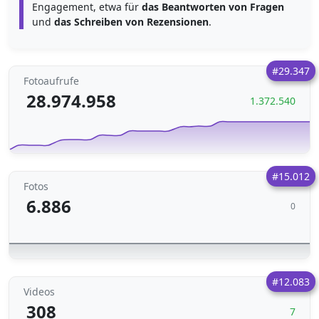
Engagement, etwa für
das Beantworten von Fragen
und
das Schreiben von Rezensionen
.
#29.347
Fotoaufrufe
28.974.958
1.372.540
#15.012
Fotos
6.886
0
#12.083
Videos
308
7