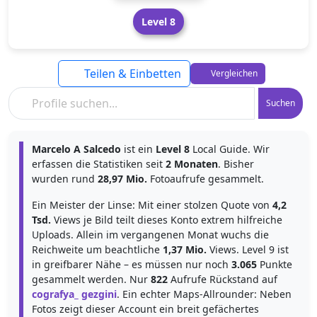
Level 8
Teilen & Einbetten
Vergleichen
Suchen
Marcelo A Salcedo
ist ein
Level 8
Local Guide. Wir
erfassen die Statistiken seit
2 Monaten
. Bisher
wurden rund
28,97 Mio.
Fotoaufrufe gesammelt.
Ein Meister der Linse: Mit einer stolzen Quote von
4,2
Tsd.
Views je Bild teilt dieses Konto extrem hilfreiche
Uploads. Allein im vergangenen Monat wuchs die
Reichweite um beachtliche
1,37 Mio.
Views. Level 9 ist
in greifbarer Nähe – es müssen nur noch
3.065
Punkte
gesammelt werden. Nur
822
Aufrufe Rückstand auf
cografya_ gezgini
. Ein echter Maps-Allrounder: Neben
Fotos zeigt dieser Account ein breit gefächertes