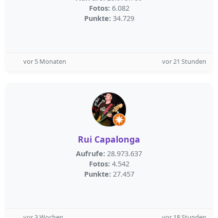
Fotos:
6.082
Punkte:
34.729
vor 5 Monaten
vor 21 Stunden
Rui Capalonga
Aufrufe:
28.973.637
Fotos:
4.542
Punkte:
27.457
vor 3 Wochen
vor 18 Stunden