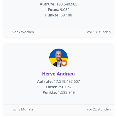
Aufrufe:
190.540.985
Fotos:
9.032
Punkte:
59.188
vor 7 Wochen
vor 18 Stunden
Herve Andrieu
Aufrufe:
17.519.497.607
Fotos:
290.062
Punkte:
1.583.949
vor 3 Monaten
vor 22 Stunden