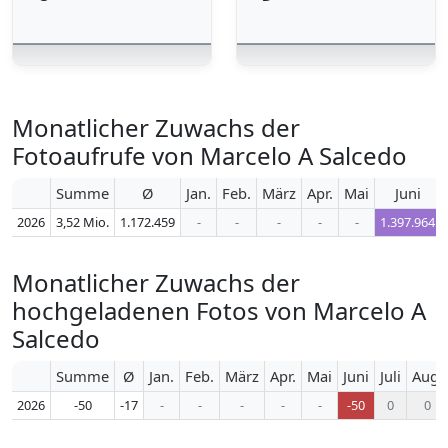
Monatlicher Zuwachs der
Fotoaufrufe von Marcelo A Salcedo
Summe
Ø
Jan.
Feb.
März
Apr.
Mai
Juni
2026
3,52 Mio.
1.172.459
-
-
-
-
-
1.397.964
Monatlicher Zuwachs der
hochgeladenen Fotos von Marcelo A
Salcedo
Summe
Ø
Jan.
Feb.
März
Apr.
Mai
Juni
Juli
Aug.
2026
-50
-17
-
-
-
-
-
-50
0
0