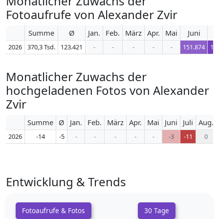
Monatlicher Zuwachs der
Fotoaufrufe von Alexander Zvir
Summe
Ø
Jan.
Feb.
März
Apr.
Mai
Juni
J
2026
370,3 Tsd.
123.421
-
-
-
-
-
151.874
19
Monatlicher Zuwachs der
hochgeladenen Fotos von Alexander
Zvir
Summe
Ø
Jan.
Feb.
März
Apr.
Mai
Juni
Juli
Aug.
2026
-14
-5
-
-
-
-
-
-3
-11
0
Entwicklung & Trends
Fotoaufrufe & Fotos
30 Tage