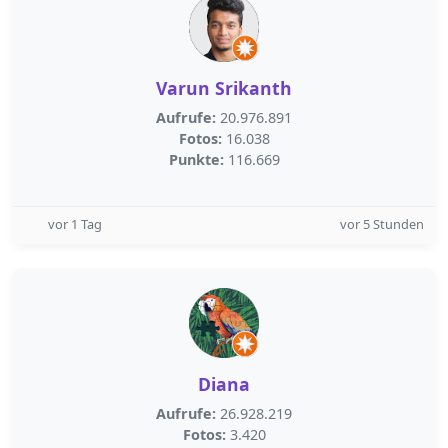
Varun Srikanth
Aufrufe:
20.976.891
Fotos:
16.038
Punkte:
116.669
vor 1 Tag
vor 5 Stunden
Diana
Aufrufe:
26.928.219
Fotos:
3.420