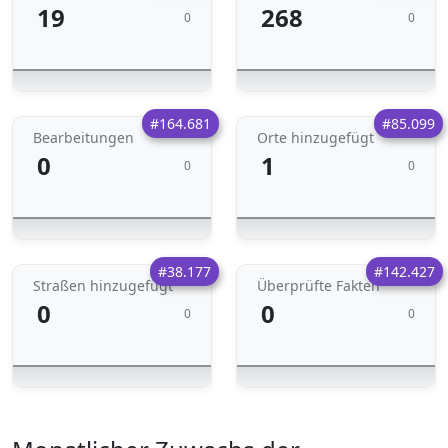
19
268
0
0
#164.681
#85.099
Bearbeitungen
Orte hinzugefügt
0
1
0
0
#38.177
#142.427
Straßen hinzugefügt
Überprüfte Fakten
0
0
0
0