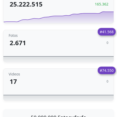
25.222.515
165.362
#41.568
Fotos
2.671
0
#74.550
Videos
17
0