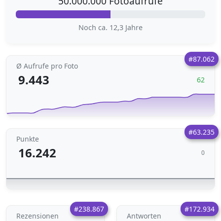
50.000.000 Fotoaufrufe
Noch ca. 12,3 Jahre
#87.062
Ø Aufrufe pro Foto
9.443
62
#63.235
Punkte
16.242
0
#238.867
#172.934
Rezensionen
Antworten