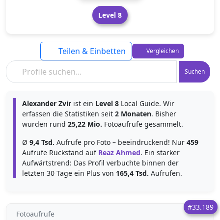
Level 8
Teilen & Einbetten
Vergleichen
Suchen
Alexander Zvir
ist ein
Level 8
Local Guide. Wir
erfassen die Statistiken seit
2 Monaten
. Bisher
wurden rund
25,22 Mio.
Fotoaufrufe gesammelt.
Ø
9,4 Tsd.
Aufrufe pro Foto – beeindruckend! Nur
459
Aufrufe Rückstand auf
Reaz Ahmed
. Ein starker
Aufwärtstrend: Das Profil verbuchte binnen der
letzten 30 Tage ein Plus von
165,4 Tsd.
Aufrufen.
#33.189
Fotoaufrufe