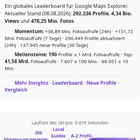
Ein globales Leaderboard für Google Maps Explorer.
Aktueller Stand (08.08.2026):
292.236 Profile
,
4,34 Bio.
Views
und
478,25 Mio. Fotos
.
Momentum:
+36,89 Mio. Fotoaufrufe (24h) · +151,72
Mrd. Fotoaufrufe (7 Tage) · 290.449 Profile aktualisiert
(24h) · 137.945 neue Profile (30 Tage)
Meilensteine:
190
Profile ≥ 1 Mrd. Fotoaufrufe · Top:
41,58 Mrd.
Fotoaufrufe · 7.607 ≥ 100 Mio. · 68.051 ≥ 10
Mio.
Mehr Insights
·
Leaderboard
·
Neue Profile
·
Vergleich
Laufzeit des Skripts: 0.019 Sekunden
Local
200
Guides
A-Z Profil-
·
·
·
·
Impressum
neueste
Wissensdatenbank