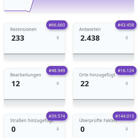
#66.660
#43.458
Rezensionen
Antworten
233
2.438
0
0
#48.949
#16.124
Bearbeitungen
Orte hinzugefügt
12
22
0
0
#39.574
#144.013
Straßen hinzugefügt
Überprüfte Fakten
0
0
0
0