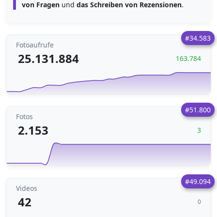
von Fragen
und
das Schreiben von Rezensionen
.
#34.583
Fotoaufrufe
25.131.884
163.784
#51.800
Fotos
2.153
3
#49.094
Videos
42
0