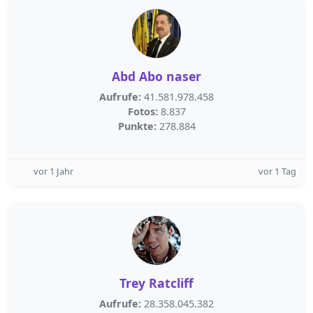
Abd Abo naser
Aufrufe:
41.581.978.458
Fotos:
8.837
Punkte:
278.884
vor 1 Jahr
vor 1 Tag
Trey Ratcliff
Aufrufe:
28.358.045.382