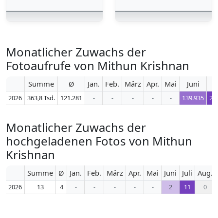
Monatlicher Zuwachs der
Fotoaufrufe von Mithun Krishnan
Summe
Ø
Jan.
Feb.
März
Apr.
Mai
Juni
J
2026
363,8 Tsd.
121.281
-
-
-
-
-
139.935
20
Monatlicher Zuwachs der
hochgeladenen Fotos von Mithun
Krishnan
Summe
Ø
Jan.
Feb.
März
Apr.
Mai
Juni
Juli
Aug.
2026
13
4
-
-
-
-
-
2
11
0