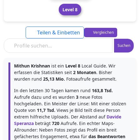
Level 8
Teilen & Einbetten
Vergleichen
Suchen
Mithun Krishnan
ist ein
Level 8
Local Guide. Wir
erfassen die Statistiken seit
2 Monaten
. Bisher
wurden rund
25,13 Mio.
Fotoaufrufe gesammelt.
In den letzten 30 Tagen kamen rund
163,8 Tsd.
Aufrufe dazu und es wurden
3
neue Fotos
hochgeladen. Ein Meister der Linse: Mit einer stolzen
Quote von
11,7 Tsd.
Views je Bild teilt diese Person
extrem hilfreiche Uploads. Der Abstand auf
Davide
Speranza
beträgt
720
Aufrufe. Ein echter Maps-
Allrounder: Neben Fotos zeigt das Profil ein breit
gefächertes Engagement, etwa für
das Beantworten