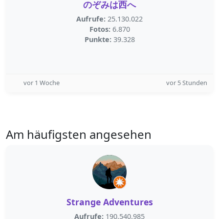
のぞみは西へ
Aufrufe:
25.130.022
Fotos:
6.870
Punkte:
39.328
vor 1 Woche
vor 5 Stunden
Am häufigsten angesehen
Strange Adventures
Aufrufe:
190.540.985