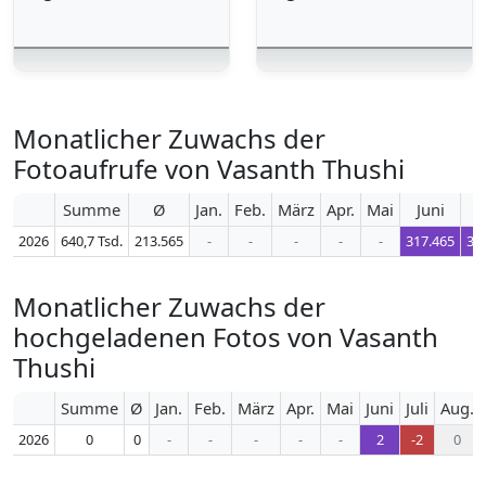
Monatlicher Zuwachs der
Fotoaufrufe von Vasanth Thushi
Summe
Ø
Jan.
Feb.
März
Apr.
Mai
Juni
J
2026
640,7 Tsd.
213.565
-
-
-
-
-
317.465
31
Monatlicher Zuwachs der
hochgeladenen Fotos von Vasanth
Thushi
Summe
Ø
Jan.
Feb.
März
Apr.
Mai
Juni
Juli
Aug.
2026
0
0
-
-
-
-
-
2
-2
0