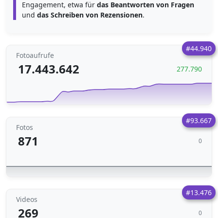
Engagement, etwa für
das Beantworten von Fragen
und
das Schreiben von Rezensionen
.
#44.940
Fotoaufrufe
17.443.642
277.790
#93.667
Fotos
871
0
#13.476
Videos
269
0