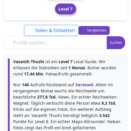
Level 7
Teilen & Einbetten
Vergleichen
Suchen
Vasanth Thushi
ist ein
Level 7
Local Guide. Wir
erfassen die Statistiken seit
1 Monat
. Bisher wurden
rund
17,44 Mio.
Fotoaufrufe gesammelt.
Nur
146
Aufrufe Rückstand auf
Евгений
. Allein im
vergangenen Monat wuchs die Reichweite um
beachtliche
277,8 Tsd.
Views. Ein echter Reichweiten-
Magnet: Täglich verbucht diese Person etwa
9,3 Tsd.
Klicks auf die eigenen Fotos. Ein weiterer Aufstieg
steht an: Vasanth Thushi benötigt lediglich
3.542
Punkte für Level 8. Ein echter Maps-Allrounder: Neben
Fotos zeigt das Profil ein breit gefächertes