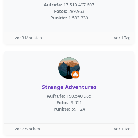
Aufrufe:
17.519.497.607
Fotos:
289.963
Punkte:
1.583.339
vor 3 Monaten
vor 1 Tag
Strange Adventures
Aufrufe:
190.540.985
Fotos:
9.021
Punkte:
59.124
vor 7 Wochen
vor 1 Tag