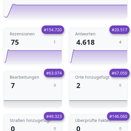
#154.720
#20.517
Rezensionen
Antworten
75
4.618
1
4
#63.074
#67.050
Bearbeitungen
Orte hinzugefügt
7
2
0
0
#49.323
#146.060
Straßen hinzugefügt
Überprüfte Fakten
0
0
0
0