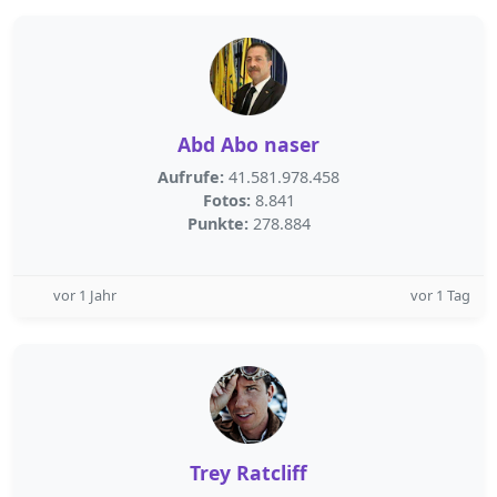
Abd Abo naser
Aufrufe:
41.581.978.458
Fotos:
8.841
Punkte:
278.884
vor 1 Jahr
vor 1 Tag
Trey Ratcliff