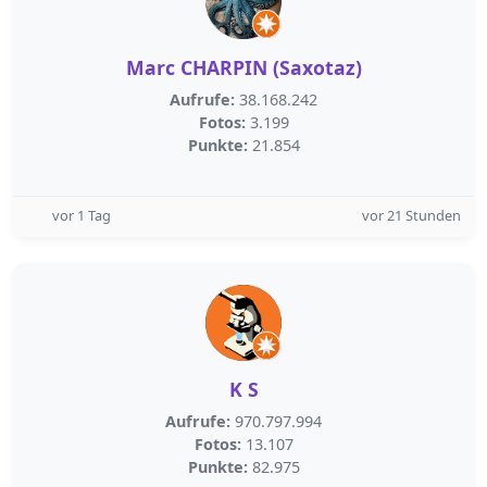
Marc CHARPIN (Saxotaz)
Aufrufe:
38.168.242
Fotos:
3.199
Punkte:
21.854
vor 1 Tag
vor 21 Stunden
K S
Aufrufe:
970.797.994
Fotos:
13.107
Punkte:
82.975