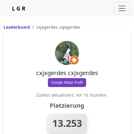
L G R
Leaderboard
cxjxgerdes cxjxgerdes
cxjxgerdes cxjxgerdes
Google Maps Profil
Zuletzt aktualisiert: vor 16 Stunden
Platzierung
13.253