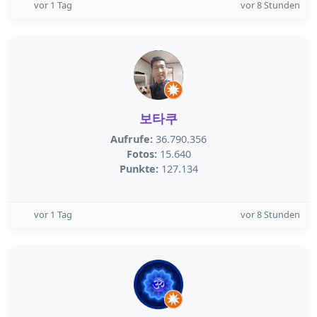
vor 1 Tag
vor 8 Stunden
보타쿠
Aufrufe:
36.790.356
Fotos:
15.640
Punkte:
127.134
vor 1 Tag
vor 8 Stunden