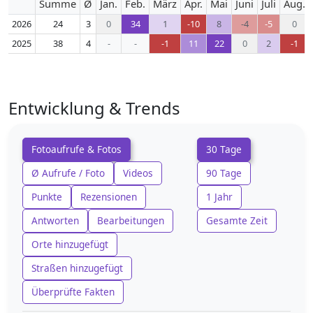
Summe
Ø
Jan.
Feb.
März
Apr.
Mai
Juni
Juli
Aug.
2026
24
3
0
34
1
-10
8
-4
-5
0
2025
38
4
-
-
-1
11
22
0
2
-1
Entwicklung & Trends
Fotoaufrufe & Fotos
30 Tage
Ø Aufrufe / Foto
Videos
90 Tage
Punkte
Rezensionen
1 Jahr
Antworten
Bearbeitungen
Gesamte Zeit
Orte hinzugefügt
Straßen hinzugefügt
Überprüfte Fakten