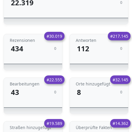
22.319
0
#30.019
#217.145
Rezensionen
Antworten
434
112
0
0
#22.555
#32.145
Bearbeitungen
Orte hinzugefügt
43
8
0
0
#19.589
#14.362
Straßen hinzugefügt
Überprüfte Fakten