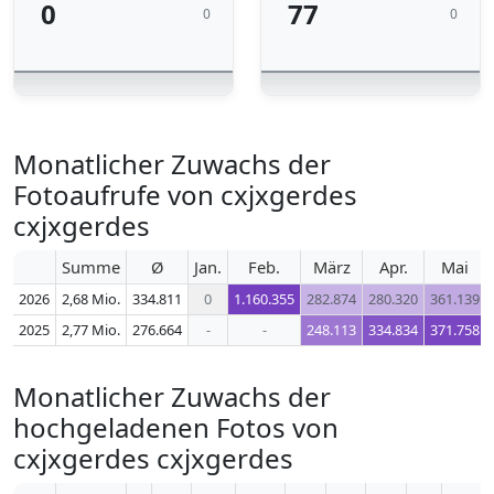
0
77
0
0
Monatlicher Zuwachs der
Fotoaufrufe von cxjxgerdes
cxjxgerdes
Summe
Ø
Jan.
Feb.
März
Apr.
Mai
2026
2,68 Mio.
334.811
0
1.160.355
282.874
280.320
361.139
2025
2,77 Mio.
276.664
-
-
248.113
334.834
371.758
Monatlicher Zuwachs der
hochgeladenen Fotos von
cxjxgerdes cxjxgerdes