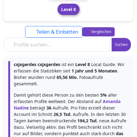
Level 8
Teilen & Einbetten
Vergleichen
Suchen
cxjxgerdes cxjxgerdes
ist ein
Level 8
Local Guide. Wir
erfassen die Statistiken seit
1 Jahr und 5 Monaten
.
Bisher wurden rund
65,56 Mio.
Fotoaufrufe
gesammelt.
Damit gehört diese Person zu den besten
5%
aller
erfassten Profile weltweit. Der Abstand auf
Amanda
Nadine
beträgt
36
Aufrufe. Pro Foto erzielt dieser
Account im Schnitt
26,5 Tsd.
Aufrufe. In den letzten 30
Tagen kamen beeindruckende
194,2 Tsd.
neue Aufrufe
dazu. Vielseitig aktiv: das Profil beschränkt sich nicht
nur auf Bilder, sondern punktet auch stark durch
das