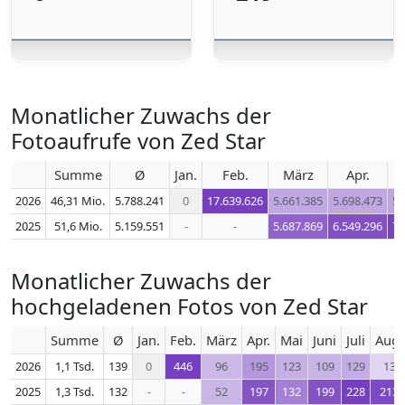
Monatlicher Zuwachs der
Fotoaufrufe von Zed Star
Summe
Ø
Jan.
Feb.
März
Apr.
2026
46,31 Mio.
5.788.241
0
17.639.626
5.661.385
5.698.473
5.
2025
51,6 Mio.
5.159.551
-
-
5.687.869
6.549.296
7.
Monatlicher Zuwachs der
hochgeladenen Fotos von Zed Star
Summe
Ø
Jan.
Feb.
März
Apr.
Mai
Juni
Juli
Aug.
2026
1,1 Tsd.
139
0
446
96
195
123
109
129
13
2025
1,3 Tsd.
132
-
-
52
197
132
199
228
213