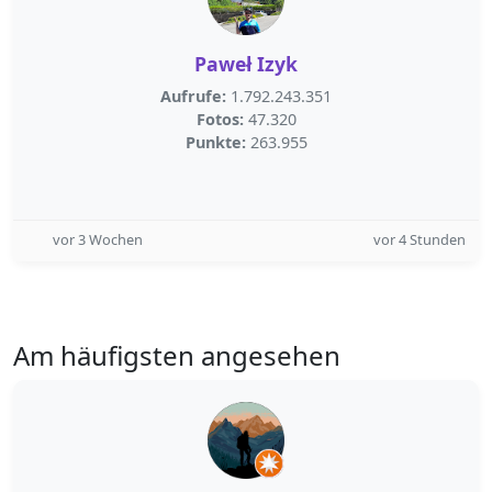
Paweł Izyk
Aufrufe:
1.792.243.351
Fotos:
47.320
Punkte:
263.955
vor 3 Wochen
vor 4 Stunden
Am häufigsten angesehen