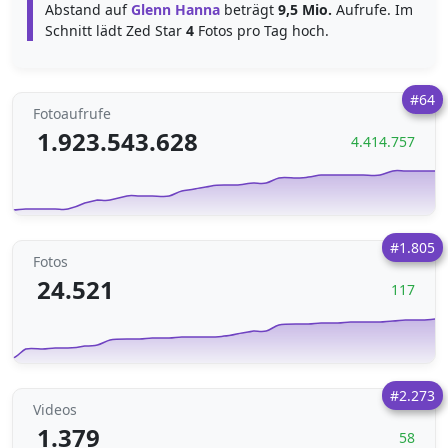
Abstand auf
Glenn Hanna
beträgt
9,5 Mio.
Aufrufe. Im
Schnitt lädt Zed Star
4
Fotos pro Tag hoch.
#64
Fotoaufrufe
1.923.543.628
4.414.757
#1.805
Fotos
24.521
117
#2.273
Videos
1.379
58