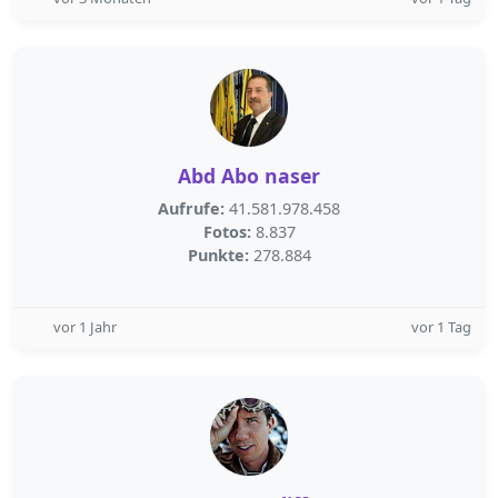
Abd Abo naser
Aufrufe:
41.581.978.458
Fotos:
8.837
Punkte:
278.884
vor 1 Jahr
vor 1 Tag