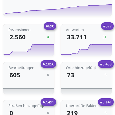
#690
#677
Rezensionen
Antworten
2.560
33.711
4
31
#2.056
#5.488
Bearbeitungen
Orte hinzugefügt
605
73
0
0
#7.491
#5.141
Straßen hinzugefügt
Überprüfte Fakten
0
219
0
0